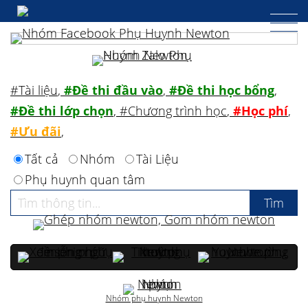
#Tài liệu
,
#Đề thi đầu vào
,
#Đề thi học bổng
,
#Đề thi lớp chọn
,
#Chương trình học
,
#Học phí
,
#Ưu đãi
,
Tất cả
Nhóm
Tài Liệu
Phụ huynh quan tâm
Nhóm phụ huynh Newton