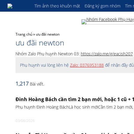
Tìm ảnh theo khuôn mặt
Đăng ký gom nhóm
Tìm
Trang chủ
»
ưu đãi newton
ưu đãi newton
Nhóm Zalo Phụ huynh Newton 03:
https://zalo.me/g/eacish207
Phụ huynh vui lòng liên hệ
Zalo: 0376953188
để nhận đầy đủ 
1,217
Bài viết.
Đinh Hoàng Bách cần tìm 2 bạn mới, hoặc 1 cũ + 
Phụ huynh Đinh Hoàng BáchLà học sinh mớiCần tìm 2 bạn mới,
03/08/2026