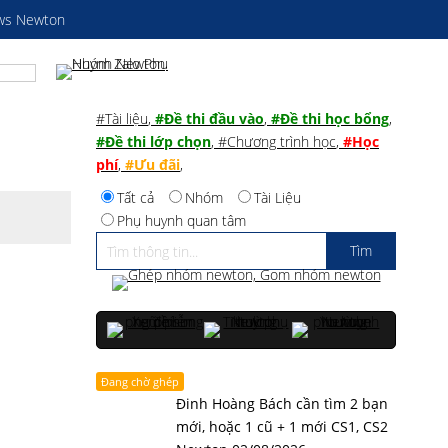
ws Newton
#Tài liệu
,
#Đề thi đầu vào
,
#Đề thi học bổng
,
#Đề thi lớp chọn
,
#Chương trình học
,
#Học
phí
,
#Ưu đãi
,
Tất cả
Nhóm
Tài Liệu
Phụ huynh quan tâm
Đang chờ ghép
Đinh Hoàng Bách cần tìm 2 bạn
mới, hoặc 1 cũ + 1 mới CS1, CS2