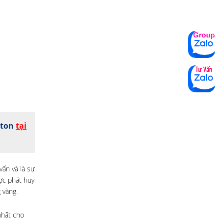
wton
tại
ấn và là sự
ược phát huy
 vàng.
nhất cho