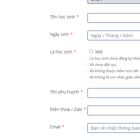
Tên học sinh
*
Ngày sinh
*
Là học sinh
*
Mới
- Là học sinh chưa đăng ký nhó
- Và chưa đặt cọc,
- Và không thuộc mầm non liên 
- Và không là con cháu giáo viên 
Tên phụ huynh
*
Điện thoại / Zalo
*
Email
*