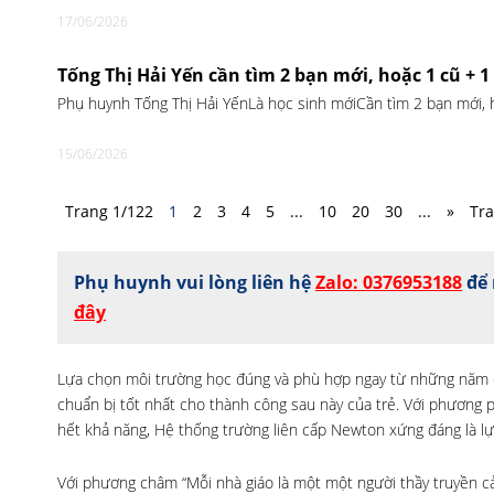
17/06/2026
Tống Thị Hải Yến cần tìm 2 bạn mới, hoặc 1 cũ + 
Phụ huynh Tống Thị Hải YếnLà học sinh mớiCần tìm 2 bạn mới,
15/06/2026
Trang 1/122
1
2
3
4
5
...
10
20
30
...
»
Tra
Phụ huynh vui lòng liên hệ
Zalo: 0376953188
để 
đây
Lựa chọn môi trường học đúng và phù hợp ngay từ những năm đầ
chuẩn bị tốt nhất cho thành công sau này của trẻ. Với phương p
hết khả năng, Hệ thống trường liên cấp Newton xứng đáng là lự
Với phương châm “Mỗi nhà giáo là một một người thầy truyền cả