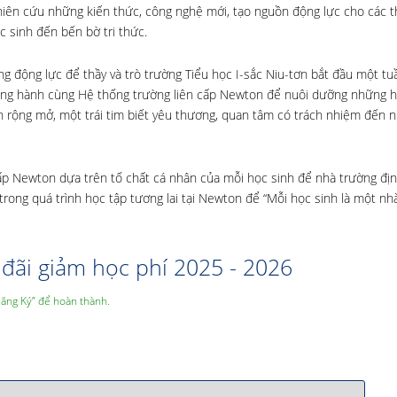
nghiên cứu những kiến thức, công nghệ mới, tạo nguồn động lực cho các t
c sinh đến bến bờ tri thức.
g động lực để thầy và trò trường Tiểu học I-sắc Niu-tơn bắt đầu một tu
đồng hành cùng Hệ thống trường liên cấp Newton để nuôi dưỡng những h
 rộng mở, một trái tim biết yêu thương, quan tâm có trách nhiệm đến 
 cấp Newton dựa trên tố chất cá nhân của mỗi học sinh để nhà trường đ
rong quá trình học tập tương lai tại Newton để “Mỗi học sinh là một nh
đãi giảm học phí 2025 - 2026
Đăng Ký” để hoàn thành.