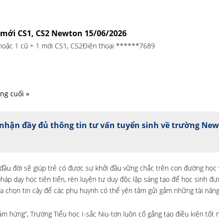
1 mới CS1, CS2 Newton 15/06/2026
 hoặc 1 cũ + 1 mới CS1, CS2Điện thoại ******7689
ng cuối »
nhận đầy đủ thông tin tư vấn tuyển sinh về trường Ne
u đời sẽ giúp trẻ có được sự khởi đầu vững chắc trên con đường học v
háp dạy học tiên tiến, rèn luyện tư duy độc lập sáng tạo để học sinh đ
a chọn tin cậy để các phụ huynh có thể yên tâm gửi gắm những tài năng
m hứng”, Trường Tiểu học I-sắc Niu-tơn luôn cố gắng tạo điều kiện tốt 