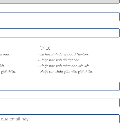
Cũ
m nào,
- Là học sinh đang học ở Newton,
- Hoặc học sinh đã đặt cọc.
kết.
- Hoặc học sinh mầm non liên kết
giới thiệu.
- Hoặc con cháu giáo viên giới thiệu.