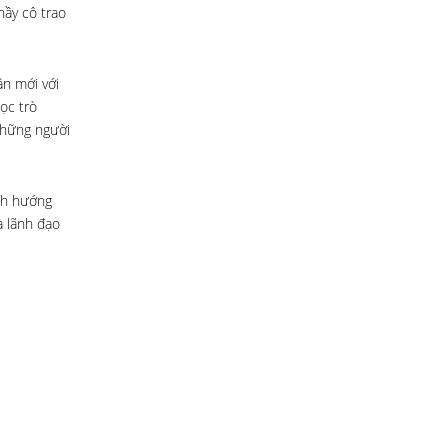
hầy cô trao
ần mới với
ọc trò
những người
ịnh hướng
à lãnh đạo