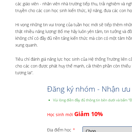
các giáo viên - nhân viên nhà trường tiếp thu, trải nghiệm và 
truyền cho các con học sinh kiến thức, kỹ năng, đưa các con họ
Hi vọng những tin vui trong của tuần học mới sẽ tiếp thêm nhữn
thật nhiều năng lượng! Bố mẹ hãy luôn yên tâm, tin tưởng và 
không chỉ có đầy đủ nền tảng kiến thức mà còn có một tâm hồn
xung quanh.
Tiêu chí đánh giá năng lực học sinh của Hệ thống Trường liên
cho các con được phát huy thế mạnh, cải thiện phần còn thiếu t
tương lai”.
Đăng ký nhóm - Nhận ưu 
Vùi lòng điền đầy đủ thông tin bên dưới và bấm “
Giảm 10%
Học sinh mới
Địa điểm học
*