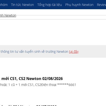
 nhóm
Tin tức Newton
Tổng hợp tài liệu
Phụ huynh Newton
Revie
thông tin tư vấn tuyển sinh về trường Newton
tại đây
1 mới CS1, CS2 Newton 02/08/2026
 hoặc 1 cũ + 1 mới CS1, CS2Điện thoại ******6661