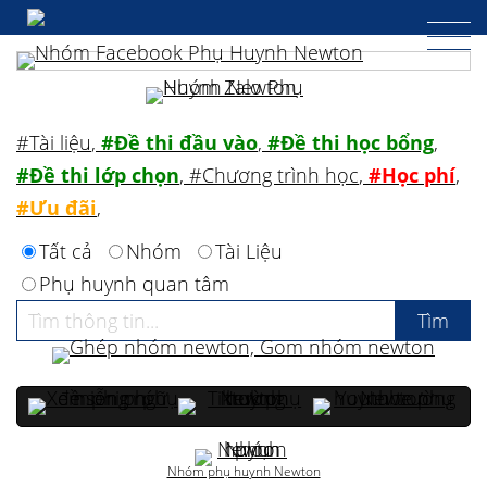
#Tài liệu
,
#Đề thi đầu vào
,
#Đề thi học bổng
,
#Đề thi lớp chọn
,
#Chương trình học
,
#Học phí
,
#Ưu đãi
,
Tất cả
Nhóm
Tài Liệu
Phụ huynh quan tâm
Nhóm phụ huynh Newton