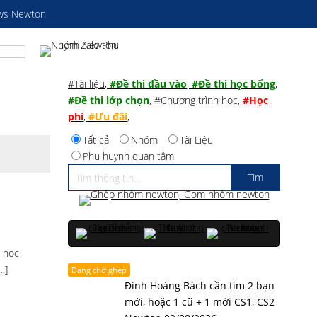
ws Newton
#Tài liệu
,
#Đề thi đầu vào
,
#Đề thi học bổng
,
#Đề thi lớp chọn
,
#Chương trình học
,
#Học
phí
,
#Ưu đãi
,
Tất cả
Nhóm
Tài Liệu
Phụ huynh quan tâm
u học
…]
Đang chờ ghép
Đinh Hoàng Bách cần tìm 2 bạn
mới, hoặc 1 cũ + 1 mới CS1, CS2