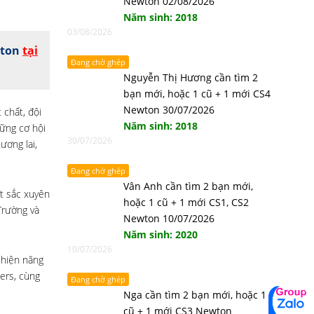
Newton 02/08/2026
Năm sinh: 2018
03/08/2026
wton
tại
Đang chờ ghép
Nguyễn Thị Hương cần tìm 2
bạn mới, hoặc 1 cũ + 1 mới CS4
Newton 30/07/2026
 chất, đội
Năm sinh: 2018
ững cơ hội
30/07/2026
ương lai,
Đang chờ ghép
Vân Anh cần tìm 2 bạn mới,
ất sắc xuyên
hoặc 1 cũ + 1 mới CS1, CS2
Trường và
Newton 10/07/2026
Năm sinh: 2020
10/07/2026
 hiện năng
-ers, cùng
Đang chờ ghép
Nga cần tìm 2 bạn mới, hoặc 1
cũ + 1 mới CS3 Newton