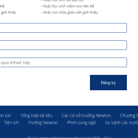
kết.
- Hoặc học sinh mầm non liên kết
giới thiệu.
- Hoặc con cháu giáo viên giới thiệu.
Đăng ký
Tin tức
Tổng hợp tài liệu
Các cơ sở trường Newton
Chương t
Tiện ích
Trường Newton
Phim song ngữ
So sánh các trư
© Gom nhóm trường Newton giảm học phí 2023 - 2024