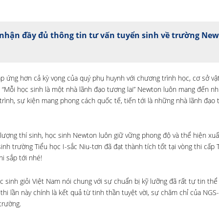
nhận đầy đủ thông tin tư vấn tuyển sinh về trường Ne
p ứng hơn cả kỳ vọng của quý phụ huynh với chương trình học, cơ sở vật
 “Mỗi học sinh là một nhà lãnh đạo tương lai” Newton luôn mang đến nh
rình, sự kiện mang phong cách quốc tế, tiến tới là những nhà lãnh đạo t
 lượng thí sinh, học sinh Newton luôn giữ vững phong độ và thể hiện xu
nh trường Tiểu học I-sắc Niu-tơn đã đạt thành tích tốt tại vòng thi cấp 
i sắp tới nhé!
 sinh giỏi Việt Nam nói chung với sự chuẩn bị kỹ lưỡng đã rất tự tin thể
 thi lần này chính là kết quả từ tinh thần tuyệt vời, sự chăm chỉ của NGS
trường.