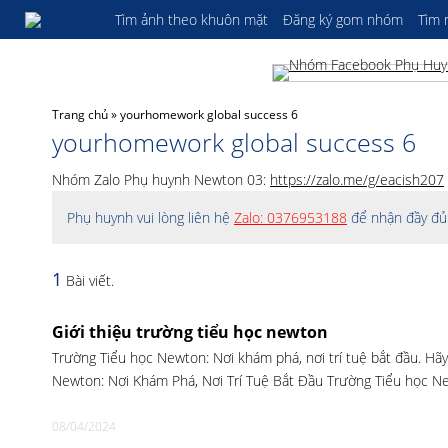
Tìm ảnh theo khuôn mặt
Đăng ký gom nhóm
Tìm
Trang chủ
»
yourhomework global success 6
yourhomework global success 6
Nhóm Zalo Phụ huynh Newton 03:
https://zalo.me/g/eacish207
Phụ huynh vui lòng liên hệ
Zalo: 0376953188
để nhận đầy đủ 
1
Bài viết.
Giới thiệu trường tiểu học newton
Trường Tiểu học Newton: Nơi khám phá, nơi trí tuệ bắt đầu. Hãy
Newton: Nơi Khám Phá, Nơi Trí Tuệ Bắt Đầu Trường Tiểu học N
08/04/2024