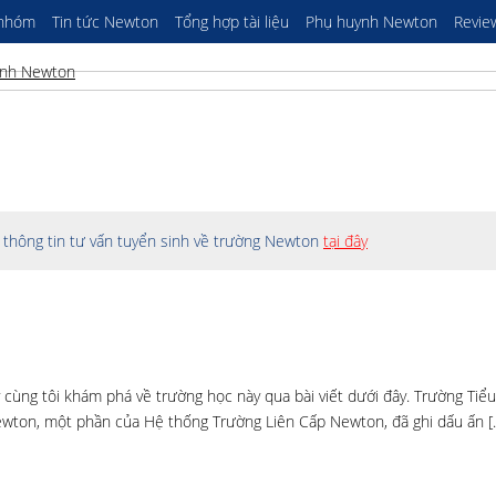
 nhóm
Tin tức Newton
Tổng hợp tài liệu
Phụ huynh Newton
Revie
thông tin tư vấn tuyển sinh về trường Newton
tại đây
 cùng tôi khám phá về trường học này qua bài viết dưới đây. Trường Tiể
ewton, một phần của Hệ thống Trường Liên Cấp Newton, đã ghi dấu ấn [