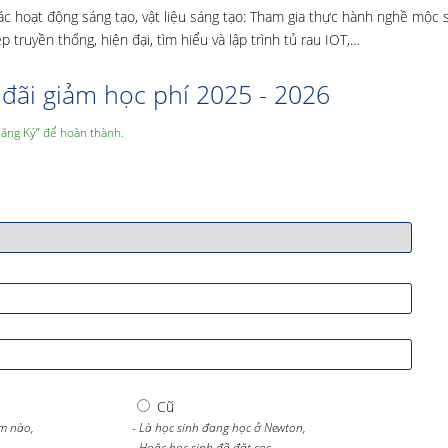
ác hoạt động sáng tạo, vật liệu sáng tạo: Tham gia thực hành nghề mộc 
truyền thống, hiện đại, tìm hiểu và lập trình tủ rau IOT,…
đãi giảm học phí 2025 - 2026
Đăng Ký” để hoàn thành.
Cũ
m nào,
- Là học sinh đang học ở Newton,
- Hoặc học sinh đã đặt cọc.