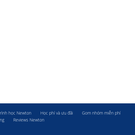
rình học Newton
Học phí và ưu đãi
Gom nhóm miễn phí
ờng
Reviews Newton