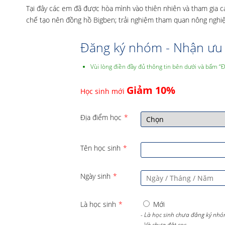
Tại đây các em đã được hòa mình vào thiên nhiên và tham gia c
chế tạo nên đồng hồ Bigben; trải nghiệm tham quan nông nghiệp 
Đăng ký nhóm - Nhận ưu 
Vùi lòng điền đầy đủ thông tin bên dưới và bấm “
Giảm 10%
Học sinh mới
Địa điểm học
*
Tên học sinh
*
Ngày sinh
*
Là học sinh
*
Mới
- Là học sinh chưa đăng ký nhó
- Và chưa đặt cọc,