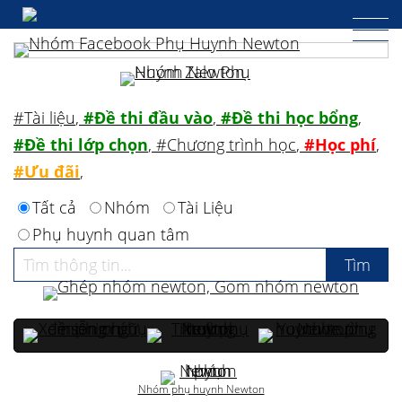
#Tài liệu
,
#Đề thi đầu vào
,
#Đề thi học bổng
,
#Đề thi lớp chọn
,
#Chương trình học
,
#Học phí
,
#Ưu đãi
,
Tất cả
Nhóm
Tài Liệu
Phụ huynh quan tâm
Nhóm phụ huynh Newton