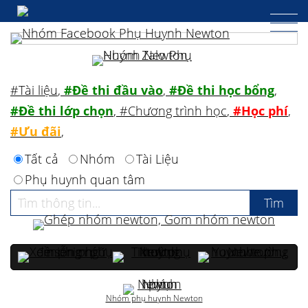
#Tài liệu
,
#Đề thi đầu vào
,
#Đề thi học bổng
,
#Đề thi lớp chọn
,
#Chương trình học
,
#Học phí
,
#Ưu đãi
,
Tất cả
Nhóm
Tài Liệu
Phụ huynh quan tâm
Nhóm phụ huynh Newton