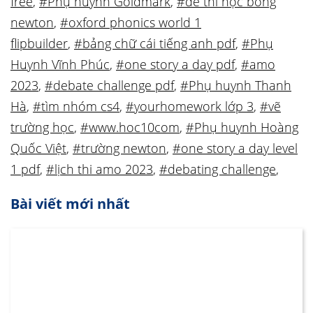
free
,
#Phụ huynh Goldmark
,
#đề thi học bổng
newton
,
#oxford phonics world 1
flipbuilder
,
#bảng chữ cái tiếng anh pdf
,
#Phụ
Huynh Vĩnh Phúc
,
#one story a day pdf
,
#amo
2023
,
#debate challenge pdf
,
#Phụ huynh Thanh
Hà
,
#tìm nhóm cs4
,
#yourhomework lớp 3
,
#vẽ
trường học
,
#www.hoc10com
,
#Phụ huynh Hoàng
Quốc Việt
,
#trường newton
,
#one story a day level
1 pdf
,
#lịch thi amo 2023
,
#debating challenge
,
Bài viết mới nhất