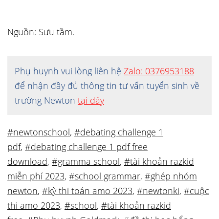
Nguồn: Sưu tầm.
Phụ huynh vui lòng liên hệ
Zalo: 0376953188
để nhận đầy đủ thông tin tư vấn tuyển sinh về
trường Newton
tại đây
#newtonschool
,
#debating challenge 1
pdf
,
#debating challenge 1 pdf free
download
,
#gramma school
,
#tài khoản razkid
miễn phí 2023
,
#school grammar
,
#ghép nhóm
newton
,
#kỳ thi toán amo 2023
,
#newtonki
,
#cuộc
thi amo 2023
,
#school
,
#tài khoản razkid