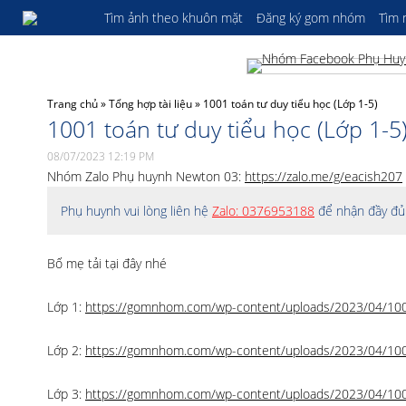
Tìm ảnh theo khuôn mặt
Đăng ký gom nhóm
Tìm
Trang chủ
»
Tổng hợp tài liệu
»
1001 toán tư duy tiểu học (Lớp 1-5)
1001 toán tư duy tiểu học (Lớp 1-5
08/07/2023 12:19 PM
Nhóm Zalo Phụ huynh Newton 03:
https://zalo.me/g/eacish207
Phụ huynh vui lòng liên hệ
Zalo: 0376953188
để nhận đầy đủ 
Bố mẹ tải tại đây nhé
Lớp 1:
https://gomnhom.com/wp-content/uploads/2023/04/1001
Lớp 2:
https://gomnhom.com/wp-content/uploads/2023/04/1001
Lớp 3:
https://gomnhom.com/wp-content/uploads/2023/04/1001