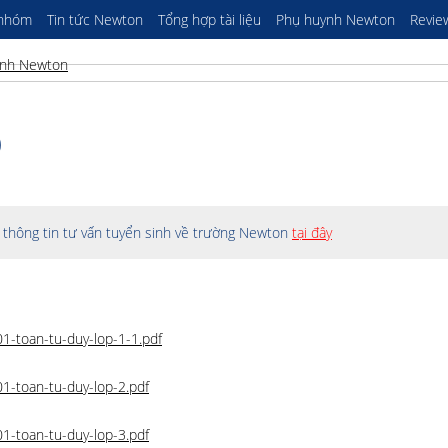
 nhóm
Tin tức Newton
Tổng hợp tài liệu
Phụ huynh Newton
Revie
)
thông tin tư vấn tuyển sinh về trường Newton
tại đây
-toan-tu-duy-lop-1-1.pdf
-toan-tu-duy-lop-2.pdf
-toan-tu-duy-lop-3.pdf