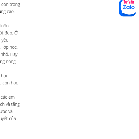
c con trong
ụng cao,
 luôn
tốt đẹp. Ở
a yêu
 lớp học,
 nhở. Hay
ông nóng
 học
c con học
i các em
ích và tăng
nước và
uyết của