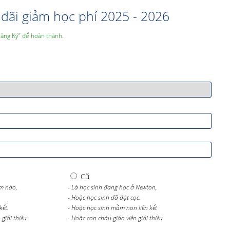
đãi giảm học phí 2025 - 2026
Đăng Ký” để hoàn thành.
Cũ
m nào,
- Là học sinh đang học ở Newton,
- Hoặc học sinh đã đặt cọc.
kết.
- Hoặc học sinh mầm non liên kết
giới thiệu.
- Hoặc con cháu giáo viên giới thiệu.