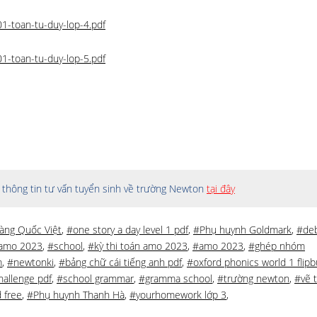
-toan-tu-duy-lop-4.pdf
-toan-tu-duy-lop-5.pdf
thông tin tư vấn tuyển sinh về trường Newton
tại đây
àng Quốc Việt
,
#one story a day level 1 pdf
,
#Phụ huynh Goldmark
,
#deb
i amo 2023
,
#school
,
#kỳ thi toán amo 2023
,
#amo 2023
,
#ghép nhóm
m
,
#newtonki
,
#bảng chữ cái tiếng anh pdf
,
#oxford phonics world 1 flipb
allenge pdf
,
#school grammar
,
#gramma school
,
#trường newton
,
#vẽ 
d free
,
#Phụ huynh Thanh Hà
,
#yourhomework lớp 3
,