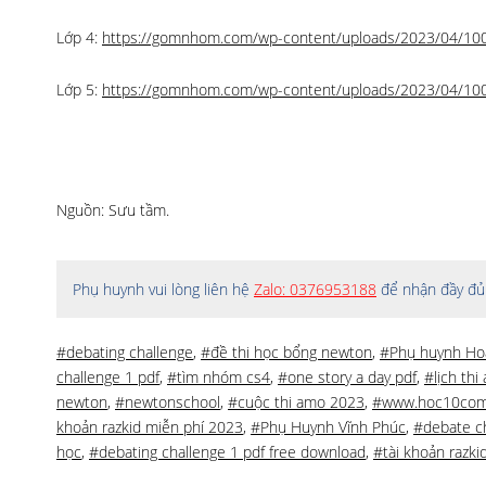
Lớp 4:
https://gomnhom.com/wp-content/uploads/2023/04/1001
Lớp 5:
https://gomnhom.com/wp-content/uploads/2023/04/1001
Nguồn: Sưu tầm.
Phụ huynh vui lòng liên hệ
Zalo: 0376953188
để nhận đầy đủ 
#debating challenge
,
#đề thi học bổng newton
,
#Phụ huynh Ho
challenge 1 pdf
,
#tìm nhóm cs4
,
#one story a day pdf
,
#lịch th
newton
,
#newtonschool
,
#cuộc thi amo 2023
,
#www.hoc10co
khoản razkid miễn phí 2023
,
#Phụ Huynh Vĩnh Phúc
,
#debate ch
học
,
#debating challenge 1 pdf free download
,
#tài khoản razki