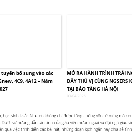
i tuyển bổ sung vào các
MỞ RA HÀNH TRÌNH TRẢI 
4Gnew, 4C9, 4A12 – Năm
ĐẦY THÚ VỊ CÙNG NGSERS K
2027
TẠI BẢO TÀNG HÀ NỘI
03/04/2026
h, học sinh I-sắc Niu-tơn không chỉ được tăng cường vốn từ vựng mà còn
. Dưới sự hướng dẫn tận tình của giáo viên nước ngoài và đội ngũ giáo vi
n qua việc trình diễn các bài hát, những đoạn kịch ngắn hay chia sẻ tì