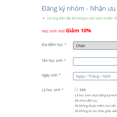
Đăng ký nhóm - Nhận ưu 
Vùi lòng điền đầy đủ thông tin bên dưới và bấm “
Giảm 10%
Học sinh mới
Địa điểm học
*
Tên học sinh
*
Ngày sinh
*
Là học sinh
*
Mới
- Là học sinh chưa đăng ký nhó
- Và chưa đặt cọc,
- Và không thuộc mầm non liên 
- Và không là con cháu giáo viên 