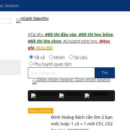
ws Newton
#Tài liệu
,
#Đề thi đầu vào
,
#Đề thi học bổng
,
#Đề thi lớp chọn
,
#Chương trình học
,
#Học
phí
,
#Ưu đãi
,
Tất cả
Nhóm
Tài Liệu
Phụ huynh quan tâm
Đang chờ ghép
Đinh Hoàng Bách cần tìm 2 bạn
mới, hoặc 1 cũ + 1 mới CS1, CS2