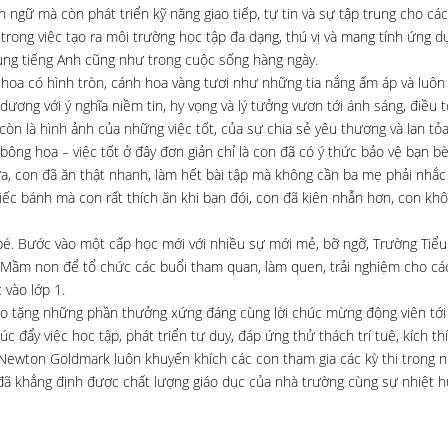
n ngữ mà còn phát triển kỹ năng giao tiếp, tự tin và sự tập trung cho cá
 trong việc tạo ra môi trường học tập đa dạng, thú vị và mang tính ứng d
 dụng tiếng Anh cũng như trong cuộc sống hàng ngày.
rộ hoa có hình tròn, cánh hoa vàng tươi như những tia nắng ấm áp và luôn
dương với ý nghĩa niềm tin, hy vọng và lý tưởng vươn tới ánh sáng, điều 
n là hình ảnh của những việc tốt, của sự chia sẻ yêu thương và lan tỏ
ng hoa – việc tốt ở đây đơn giản chỉ là con đã có ý thức bảo vệ bạn bè,
ửa, con đã ăn thật nhanh, làm hết bài tập mà không cần ba mẹ phải nhắc
ếc bánh mà con rất thích ăn khi bạn đói, con đã kiên nhẫn hơn, con kh
bé. Bước vào một cấp học mới với nhiều sự mới mẻ, bỡ ngỡ, Trường Tiểu
 Mầm non để tổ chức các buổi tham quan, làm quen, trải nghiệm cho cá
 vào lớp 1.
o tặng những phần thưởng xứng đáng cùng lời chúc mừng động viên tớ
 đẩy việc học tập, phát triển tư duy, đáp ứng thử thách trí tuệ, kích th
 Newton Goldmark luôn khuyến khích các con tham gia các kỳ thi trong 
đã khẳng định được chất lượng giáo dục của nhà trường cùng sự nhiệt h