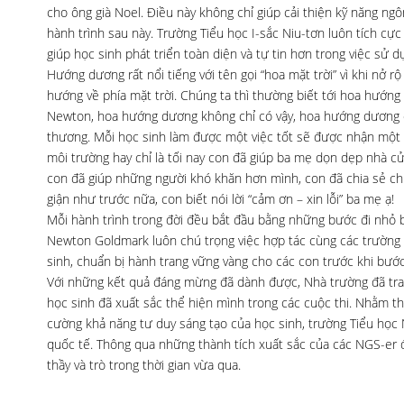
cho ông già Noel. Điều này không chỉ giúp cải thiện kỹ năng ngô
hành trình sau này. Trường Tiểu học I-sắc Niu-tơn luôn tích cực
giúp học sinh phát triển toàn diện và tự tin hơn trong việc sử
Hướng dương rất nổi tiếng với tên gọi “hoa mặt trời” vì khi nở 
hướng về phía mặt trời. Chúng ta thì thường biết tới hoa hướng 
Newton, hoa hướng dương không chỉ có vậy, hoa hướng dương cò
thương. Mỗi học sinh làm được một việc tốt sẽ được nhận một bô
môi trường hay chỉ là tối nay con đã giúp ba mẹ dọn dẹp nhà c
con đã giúp những người khó khăn hơn mình, con đã chia sẻ chi
giận như trước nữa, con biết nói lời “cảm ơn – xin lỗi” ba mẹ ạ!
Mỗi hành trình trong đời đều bắt đầu bằng những bước đi nhỏ 
Newton Goldmark luôn chú trọng việc hợp tác cùng các trường
sinh, chuẩn bị hành trang vững vàng cho các con trước khi bước
Với những kết quả đáng mừng đã dành được, Nhà trường đã tra
học sinh đã xuất sắc thể hiện mình trong các cuộc thi. Nhằm thúc
cường khả năng tư duy sáng tạo của học sinh, trường Tiểu học
quốc tế. Thông qua những thành tích xuất sắc của các NGS-er 
thầy và trò trong thời gian vừa qua.