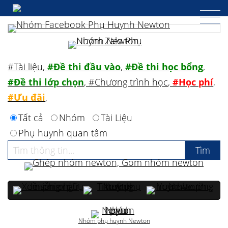
#Tài liệu
,
#Đề thi đầu vào
,
#Đề thi học bổng
,
#Đề thi lớp chọn
,
#Chương trình học
,
#Học phí
,
#Ưu đãi
,
Tất cả
Nhóm
Tài Liệu
Phụ huynh quan tâm
Nhóm phụ huynh Newton