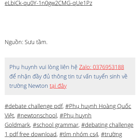
eLbiCk-qu0Y-1n0gw2CMG-qUe1Pz
Nguồn: Sưu tầm.
Phụ huynh vui lòng liên hệ
Zalo: 0376953188
để nhận đầy đủ thông tin tư vấn tuyển sinh về
trường Newton
tại đây
#debate challenge pdf
,
#Phụ huynh Hoàng Quốc
Việt
,
#newtonschool
,
#Phụ huynh
Goldmark
,
#school grammar
,
#debating challenge
1 pdf free download
,
#tìm nhóm cs4
,
#trường