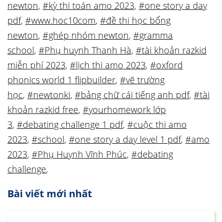
newton
,
#kỳ thi toán amo 2023
,
#one story a day
pdf
,
#www.hoc10com
,
#đề thi học bổng
newton
,
#ghép nhóm newton
,
#gramma
school
,
#Phụ huynh Thanh Hà
,
#tài khoản razkid
miễn phí 2023
,
#lịch thi amo 2023
,
#oxford
phonics world 1 flipbuilder
,
#vẽ trường
học
,
#newtonki
,
#bảng chữ cái tiếng anh pdf
,
#tài
khoản razkid free
,
#yourhomework lớp
3
,
#debating challenge 1 pdf
,
#cuộc thi amo
2023
,
#school
,
#one story a day level 1 pdf
,
#amo
2023
,
#Phụ Huynh Vĩnh Phúc
,
#debating
challenge
,
Bài viết mới nhất