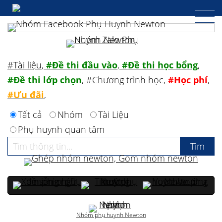
#Tài liệu
,
#Đề thi đầu vào
,
#Đề thi học bổng
,
#Đề thi lớp chọn
,
#Chương trình học
,
#Học phí
,
#Ưu đãi
,
Tất cả
Nhóm
Tài Liệu
Phụ huynh quan tâm
Nhóm phụ huynh Newton