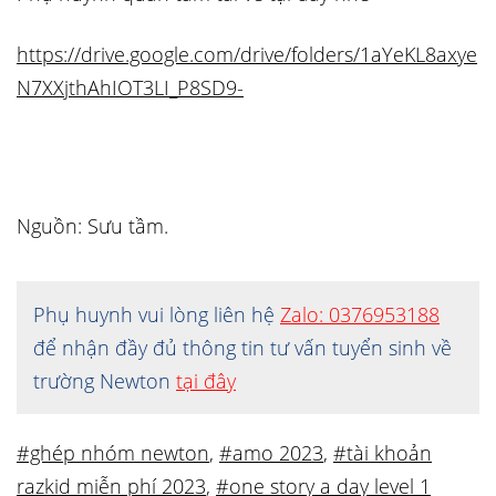
https://drive.google.com/drive/folders/1aYeKL8axye
N7XXjthAhIOT3LI_P8SD9-
Nguồn: Sưu tầm.
Phụ huynh vui lòng liên hệ
Zalo: 0376953188
để nhận đầy đủ thông tin tư vấn tuyển sinh về
trường Newton
tại đây
#ghép nhóm newton
,
#amo 2023
,
#tài khoản
razkid miễn phí 2023
,
#one story a day level 1