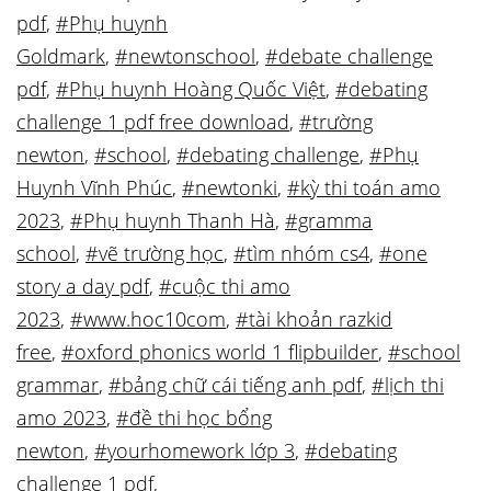
pdf
,
#Phụ huynh
Goldmark
,
#newtonschool
,
#debate challenge
pdf
,
#Phụ huynh Hoàng Quốc Việt
,
#debating
challenge 1 pdf free download
,
#trường
newton
,
#school
,
#debating challenge
,
#Phụ
Huynh Vĩnh Phúc
,
#newtonki
,
#kỳ thi toán amo
2023
,
#Phụ huynh Thanh Hà
,
#gramma
school
,
#vẽ trường học
,
#tìm nhóm cs4
,
#one
story a day pdf
,
#cuộc thi amo
2023
,
#www.hoc10com
,
#tài khoản razkid
free
,
#oxford phonics world 1 flipbuilder
,
#school
grammar
,
#bảng chữ cái tiếng anh pdf
,
#lịch thi
amo 2023
,
#đề thi học bổng
newton
,
#yourhomework lớp 3
,
#debating
challenge 1 pdf
,