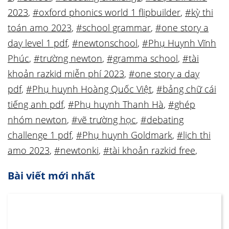
2023
,
#oxford phonics world 1 flipbuilder
,
#kỳ thi
toán amo 2023
,
#school grammar
,
#one story a
day level 1 pdf
,
#newtonschool
,
#Phụ Huynh Vĩnh
Phúc
,
#trường newton
,
#gramma school
,
#tài
khoản razkid miễn phí 2023
,
#one story a day
pdf
,
#Phụ huynh Hoàng Quốc Việt
,
#bảng chữ cái
tiếng anh pdf
,
#Phụ huynh Thanh Hà
,
#ghép
nhóm newton
,
#vẽ trường học
,
#debating
challenge 1 pdf
,
#Phụ huynh Goldmark
,
#lịch thi
amo 2023
,
#newtonki
,
#tài khoản razkid free
,
Bài viết mới nhất