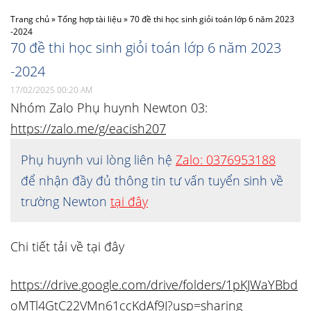
Trang chủ
»
Tổng hợp tài liệu
»
70 đề thi học sinh giỏi toán lớp 6 năm 2023
-2024
70 đề thi học sinh giỏi toán lớp 6 năm 2023
-2024
17/02/2025 00:20 AM
Nhóm Zalo Phụ huynh Newton 03:
https://zalo.me/g/eacish207
Phụ huynh vui lòng liên hệ
Zalo: 0376953188
để nhận đầy đủ thông tin tư vấn tuyển sinh về
trường Newton
tại đây
Chi tiết tải về tại đây
https://drive.google.com/drive/folders/1pKJWaYBbd
oMTl4GtC22VMn61ccKdAf9J?usp=sharing