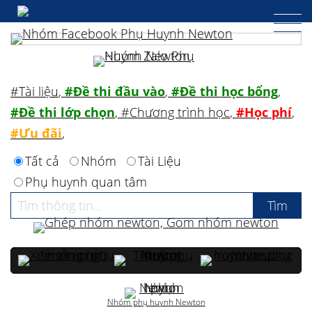
#Tài liệu
,
#Đề thi đầu vào
,
#Đề thi học bổng
,
#Đề thi lớp chọn
,
#Chương trình học
,
#Học phí
,
#Ưu đãi
,
Tất cả
Nhóm
Tài Liệu
Phụ huynh quan tâm
Nhóm phụ huynh Newton