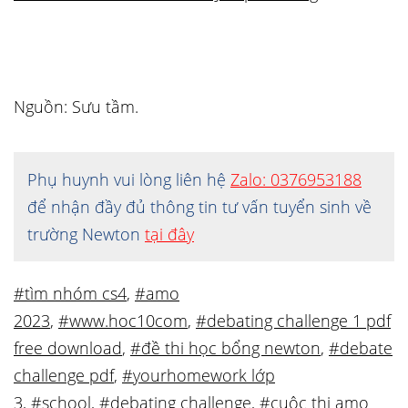
Nguồn: Sưu tầm.
Phụ huynh vui lòng liên hệ
Zalo: 0376953188
để nhận đầy đủ thông tin tư vấn tuyển sinh về
trường Newton
tại đây
#tìm nhóm cs4
,
#amo
2023
,
#www.hoc10com
,
#debating challenge 1 pdf
free download
,
#đề thi học bổng newton
,
#debate
challenge pdf
,
#yourhomework lớp
3
,
#school
,
#debating challenge
,
#cuộc thi amo