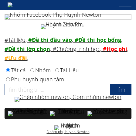
#Tài liệu
,
#Đề thi đầu vào
,
#Đề thi học bổng
,
#Đề thi lớp chọn
,
#Chương trình học
,
#Học phí
,
#Ưu đãi
,
Tất cả
Nhóm
Tài Liệu
Phụ huynh quan tâm
Nhóm phụ huynh Newton