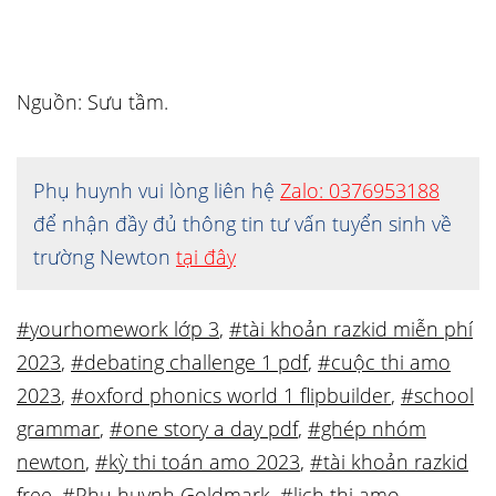
Nguồn: Sưu tầm.
Phụ huynh vui lòng liên hệ
Zalo: 0376953188
để nhận đầy đủ thông tin tư vấn tuyển sinh về
trường Newton
tại đây
#yourhomework lớp 3
,
#tài khoản razkid miễn phí
2023
,
#debating challenge 1 pdf
,
#cuộc thi amo
2023
,
#oxford phonics world 1 flipbuilder
,
#school
grammar
,
#one story a day pdf
,
#ghép nhóm
newton
,
#kỳ thi toán amo 2023
,
#tài khoản razkid
free
,
#Phụ huynh Goldmark
,
#lịch thi amo