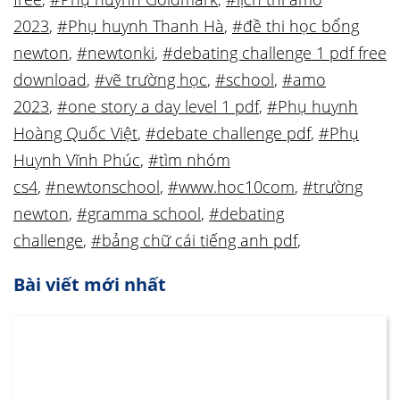
2023
,
#Phụ huynh Thanh Hà
,
#đề thi học bổng
newton
,
#newtonki
,
#debating challenge 1 pdf free
download
,
#vẽ trường học
,
#school
,
#amo
2023
,
#one story a day level 1 pdf
,
#Phụ huynh
Hoàng Quốc Việt
,
#debate challenge pdf
,
#Phụ
Huynh Vĩnh Phúc
,
#tìm nhóm
cs4
,
#newtonschool
,
#www.hoc10com
,
#trường
newton
,
#gramma school
,
#debating
challenge
,
#bảng chữ cái tiếng anh pdf
,
Bài viết mới nhất