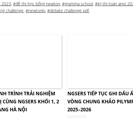
o 2023
,
#đề thi học bổng newton
,
#gramma school
,
#kỳ thi toán amo 20
ng challenge
,
#newtonki
,
#debate challenge pdf
,
NH TRÌNH TRẢI NGHIỆM
NGSERS TIẾP TỤC GHI DẤU Ấ
Ị CÙNG NGSERS KHỐI 1, 2
VÒNG CHUNG KHẢO PILYM
ÀNG HÀ NỘI
2025–2026
03/04/2026