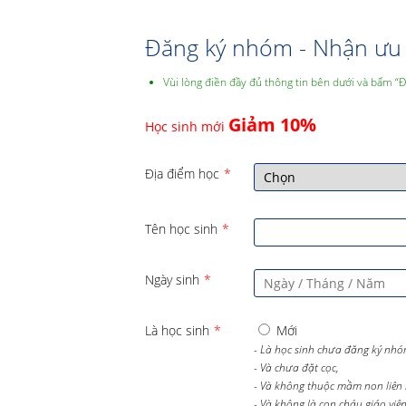
Đăng ký nhóm - Nhận ưu 
Vùi lòng điền đầy đủ thông tin bên dưới và bấm “
Giảm 10%
Học sinh mới
Địa điểm học
*
Tên học sinh
*
Ngày sinh
*
Là học sinh
*
Mới
- Là học sinh chưa đăng ký nhó
- Và chưa đặt cọc,
- Và không thuộc mầm non liên 
- Và không là con cháu giáo viên 