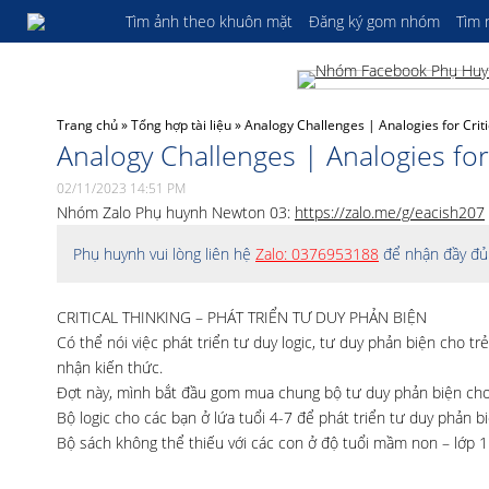
Tìm ảnh theo khuôn mặt
Đăng ký gom nhóm
Tìm
Trang chủ
»
Tổng hợp tài liệu
»
Analogy Challenges | Analogies for Crit
Analogy Challenges | Analogies for
02/11/2023 14:51 PM
Nhóm Zalo Phụ huynh Newton 03:
https://zalo.me/g/eacish207
Phụ huynh vui lòng liên hệ
Zalo: 0376953188
để nhận đầy đủ 
CRITICAL THINKING – PHÁT TRIỂN TƯ DUY PHẢN BIỆN
Có thể nói việc phát triển tư duy logic, tư duy phản biện cho trẻ 
nhận kiến thức.
Đợt này, mình bắt đầu gom mua chung bộ tư duy phản biện cho 
Bộ logic cho các bạn ở lứa tuổi 4-7 để phát triển tư duy phản b
Bộ sách không thể thiếu với các con ở độ tuổi mầm non – lớp 1