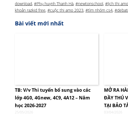
download
,
#Phụ huynh Thanh Hà
,
#newtonschool
,
#lịch thi am
khoản razkid free
,
#cuộc thi amo 2023
,
#tìm nhóm cs4
,
#debati
Bài viết mới nhất
TB: V/v Thi tuyển bổ sung vào các
MỞ RA HÀ
lớp 4G0, 4Gnew, 4C9, 4A12 – Năm
ĐẦY THÚ V
học 2026-2027
TẠI BẢO T
25/05/2026
03/04/2026