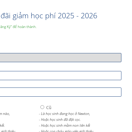
đãi giảm học phí 2025 - 2026
Đăng Ký” để hoàn thành.
Cũ
m nào,
- Là học sinh đang học ở Newton,
- Hoặc học sinh đã đặt cọc.
kết.
- Hoặc học sinh mầm non liên kết
giới thiệu.
- Hoặc con cháu giáo viên giới thiệu.