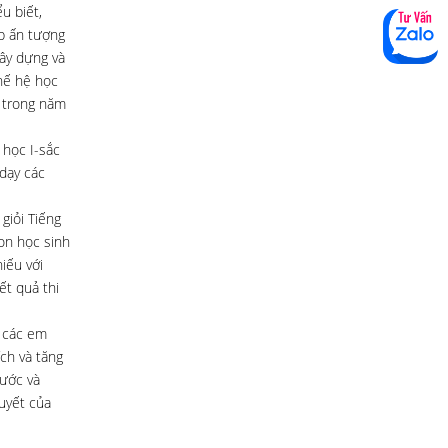
u biết,
ấp ấn tượng
gây dựng và
hế hệ học
ớ trong năm
 học I-sắc
dạy các
giỏi Tiếng
on học sinh
iếu với
ết quả thi
i các em
ích và tăng
nước và
uyết của