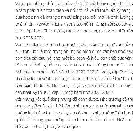
Vượt qua những thử thách đầy trí tuệ trước hàng nghìn thí sinh
nhằm phát triển toàn diện và nổi trội cả về tri thức lẫn kỹ năn
của học sinh đã khẳng định sự sáng tạo, đổi mới và chất lượng 
phát triển, Newton không ngừng tạo nên những ngôi sao sáng tr
sinh tiếp theo. Chúc mừng các con học sinh, giáo viên tại Trư
học 2023-2024.
Với niềm đam mê Toán học được truyền cảm hứng từ các thầy cô
Niu-tơn luôn là một trong những bộ môn được các bạn nhỏ say 
con biết đặt câu hỏi cho một bài toán và hiểu bản chất của vấn 
Vừa qua, Trường Tiểu học I-sắc Niu-tơn vui mừng đón nhân thông
Anh qua Internet - IOE năm học 2023-2024” - Vòng cấp Trường v
đã đăng ký thi vượt cấp cùng các anh chị khối trên để thử thách
biên bản thi do các Hội đồng thi gửi về, Ban Tổ chức IOE công 
cao nhất Kỳ thi IOE cấp Trường năm học 2023-2024:
Với những kết quả đáng mừng đã dành được, Nhà trường đã tra
học sinh đã xuất sắc thể hiện mình trong các cuộc thi. Nhằm thúc
cường khả năng tư duy sáng tạo của học sinh, trường Tiểu học
quốc tế. Thông qua những thành tích xuất sắc của các NGS-er 
thầy và trò trong thời gian vừa qua.