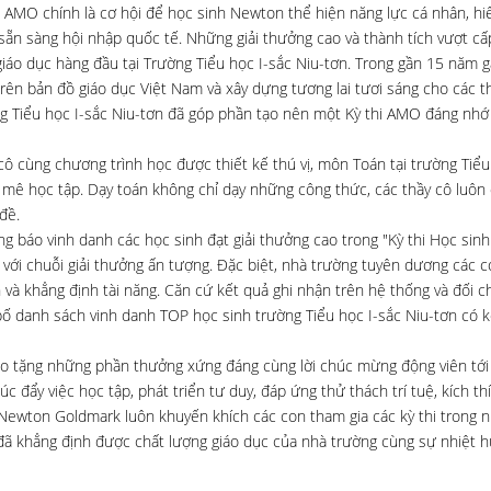
, AMO chính là cơ hội để học sinh Newton thể hiện năng lực cá nhân, hiể
g, sẵn sàng hội nhập quốc tế. Những giải thưởng cao và thành tích vượt c
giáo dục hàng đầu tại Trường Tiểu học I-sắc Niu-tơn. Trong gần 15 năm 
ên bản đồ giáo dục Việt Nam và xây dựng tương lai tươi sáng cho các t
ờng Tiểu học I-sắc Niu-tơn đã góp phần tạo nên một Kỳ thi AMO đáng nh
 cùng chương trình học được thiết kế thú vị, môn Toán tại trường Tiểu
mê học tập. Dạy toán không chỉ dạy những công thức, các thầy cô luôn 
đề.
 báo vinh danh các học sinh đạt giải thưởng cao trong "Kỳ thi Học sinh 
ới chuỗi giải thưởng ấn tượng. Đặc biệt, nhà trường tuyên dương các c
 và khẳng định tài năng. Căn cứ kết quả ghi nhận trên hệ thống và đối ch
bố danh sách vinh danh TOP học sinh trường Tiểu học I-sắc Niu-tơn có k
o tặng những phần thưởng xứng đáng cùng lời chúc mừng động viên tớ
 đẩy việc học tập, phát triển tư duy, đáp ứng thử thách trí tuệ, kích th
 Newton Goldmark luôn khuyến khích các con tham gia các kỳ thi trong 
đã khẳng định được chất lượng giáo dục của nhà trường cùng sự nhiệt h