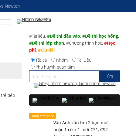
ws Newton
#Tài liệu
,
#Đề thi đầu vào
,
#Đề thi học bổng
,
#Đề thi lớp chọn
,
#Chương trình học
,
#Học
phí
,
#Ưu đãi
,
Tất cả
Nhóm
Tài Liệu
Phụ huynh quan tâm
 trẻ tiếp
Đang chờ ghép
Vân Anh cần tìm 2 bạn mới,
hoặc 1 cũ + 1 mới CS1, CS2