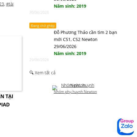
23
,
#tài
Năm sinh: 2019
30/06/2026
Đang chờ ghép
Đỗ Phương Thảo cần tìm 2 bạn
mới CS1, CS2 Newton
29/06/2026
Năm sinh: 2019
29/06/2026
🔍 Xem tất cả
Nhóm phụ huynh Newton
N TẠI
PIAD