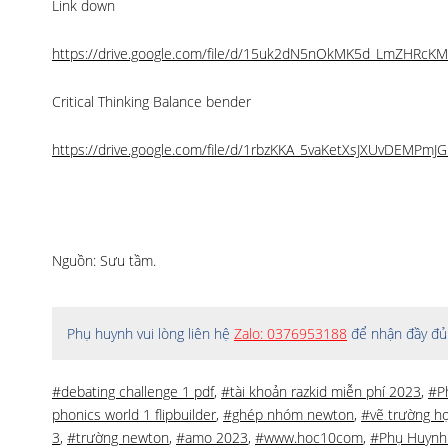
Link down
https://drive.google.com/file/d/15uk2dN5nOkMK5d_LmZHRcKMI
Critical Thinking Balance bender
https://drive.google.com/file/d/1rbzKKA_5vaKetXsJXUvDEMPmJG
Nguồn: Sưu tầm.
Phụ huynh vui lòng liên hệ
Zalo: 0376953188
để nhận đầy đủ 
#debating challenge 1 pdf
,
#tài khoản razkid miễn phí 2023
,
#P
phonics world 1 flipbuilder
,
#ghép nhóm newton
,
#vẽ trường h
3
,
#trường newton
,
#amo 2023
,
#www.hoc10com
,
#Phụ Huynh