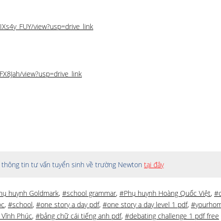
Xs4y_FUY/view?usp=drive_link
FX8Jah/view?usp=drive_link
thông tin tư vấn tuyển sinh về trường Newton
tại đây
hụ huynh Goldmark
,
#school grammar
,
#Phụ huynh Hoàng Quốc Việt
,
#o
ọc
,
#school
,
#one story a day pdf
,
#one story a day level 1 pdf
,
#yourhom
 Vĩnh Phúc
,
#bảng chữ cái tiếng anh pdf
,
#debating challenge 1 pdf free