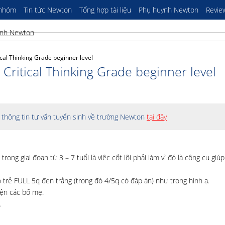
 nhóm
Tin tức Newton
Tổng hợp tài liệu
Phụ huynh Newton
Revie
ical Thinking Grade beginner level
 Critical Thinking Grade beginner level
thông tin tư vấn tuyển sinh về trường Newton
tại đây
trong giai đoạn từ 3 – 7 tuổi là việc cốt lõi phải làm vì đó là công cụ giúp
trẻ FULL 5q đen trắng (trong đó 4/5q có đáp án) như trong hình ạ.
iện các bố mẹ.
.