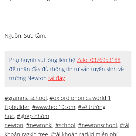
Nguồn: Sưu tầm.
Phụ huynh vui lòng liên hệ
Zalo: 0376953188
để nhận đầy đủ thông tin tư vấn tuyển sinh về
trường Newton
tại đây
#gramma school
,
#oxford phonics world 1
flipbuilder
,
#www.hoc10com
,
#vẽ trường
học
,
#ghép nhóm
newton
,
#newtonki
,
#school
,
#newtonschool
,
#tài
khoản razkid free
,
#tài khoản razkid miễn phí