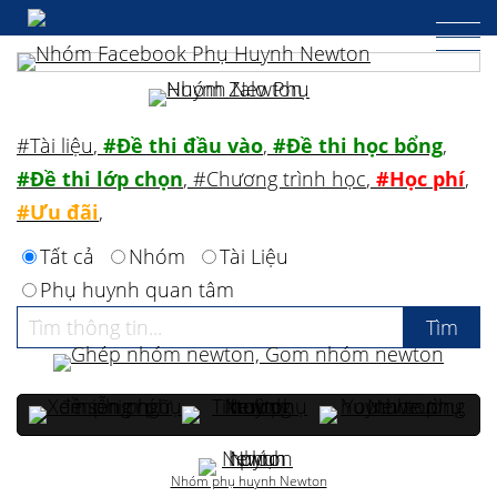
#Tài liệu
,
#Đề thi đầu vào
,
#Đề thi học bổng
,
#Đề thi lớp chọn
,
#Chương trình học
,
#Học phí
,
#Ưu đãi
,
Tất cả
Nhóm
Tài Liệu
Phụ huynh quan tâm
Nhóm phụ huynh Newton