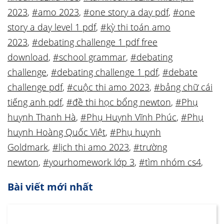
2023
,
#amo 2023
,
#one story a day pdf
,
#one
story a day level 1 pdf
,
#kỳ thi toán amo
2023
,
#debating challenge 1 pdf free
download
,
#school grammar
,
#debating
challenge
,
#debating challenge 1 pdf
,
#debate
challenge pdf
,
#cuộc thi amo 2023
,
#bảng chữ cái
tiếng anh pdf
,
#đề thi học bổng newton
,
#Phụ
huynh Thanh Hà
,
#Phụ Huynh Vĩnh Phúc
,
#Phụ
huynh Hoàng Quốc Việt
,
#Phụ huynh
Goldmark
,
#lịch thi amo 2023
,
#trường
newton
,
#yourhomework lớp 3
,
#tìm nhóm cs4
,
Bài viết mới nhất