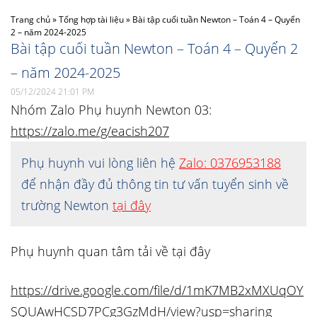
Trang chủ
»
Tổng hợp tài liệu
»
Bài tập cuối tuần Newton – Toán 4 – Quyển
2 – năm 2024-2025
Bài tập cuối tuần Newton – Toán 4 – Quyển 2
– năm 2024-2025
05/12/2024 21:01 PM
Nhóm Zalo Phụ huynh Newton 03:
https://zalo.me/g/eacish207
Phụ huynh vui lòng liên hệ
Zalo: 0376953188
để nhận đầy đủ thông tin tư vấn tuyển sinh về
trường Newton
tại đây
Phụ huynh quan tâm tải về tại đây
https://drive.google.com/file/d/1mK7MB2xMXUqOY
SQUAwHCSD7PCg3GzMdH/view?usp=sharing