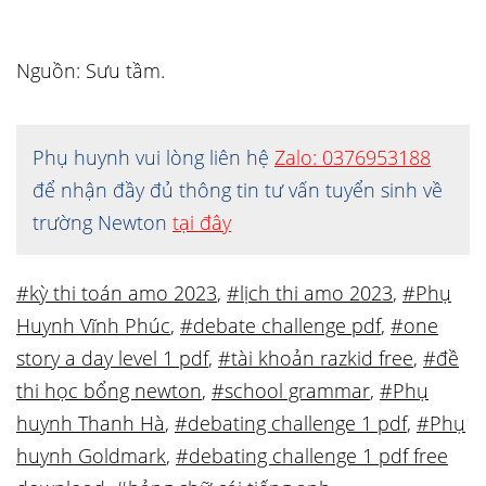
Nguồn: Sưu tầm.
Phụ huynh vui lòng liên hệ
Zalo: 0376953188
để nhận đầy đủ thông tin tư vấn tuyển sinh về
trường Newton
tại đây
#kỳ thi toán amo 2023
,
#lịch thi amo 2023
,
#Phụ
Huynh Vĩnh Phúc
,
#debate challenge pdf
,
#one
story a day level 1 pdf
,
#tài khoản razkid free
,
#đề
thi học bổng newton
,
#school grammar
,
#Phụ
huynh Thanh Hà
,
#debating challenge 1 pdf
,
#Phụ
huynh Goldmark
,
#debating challenge 1 pdf free