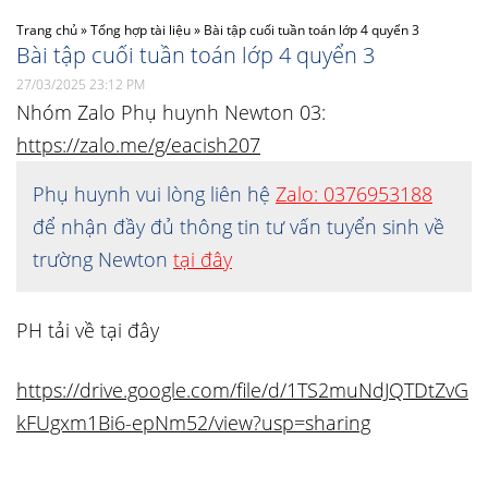
Trang chủ
»
Tổng hợp tài liệu
»
Bài tập cuối tuần toán lớp 4 quyển 3
Bài tập cuối tuần toán lớp 4 quyển 3
27/03/2025 23:12 PM
Nhóm Zalo Phụ huynh Newton 03:
https://zalo.me/g/eacish207
Phụ huynh vui lòng liên hệ
Zalo: 0376953188
để nhận đầy đủ thông tin tư vấn tuyển sinh về
trường Newton
tại đây
PH tải về tại đây
https://drive.google.com/file/d/1TS2muNdJQTDtZvG
kFUgxm1Bi6-epNm52/view?usp=sharing