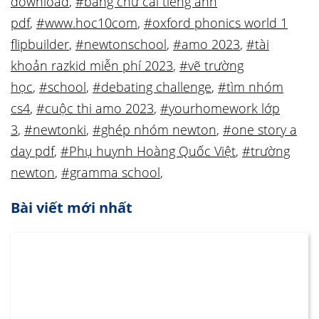
download
,
#bảng chữ cái tiếng anh
pdf
,
#www.hoc10com
,
#oxford phonics world 1
flipbuilder
,
#newtonschool
,
#amo 2023
,
#tài
khoản razkid miễn phí 2023
,
#vẽ trường
học
,
#school
,
#debating challenge
,
#tìm nhóm
cs4
,
#cuộc thi amo 2023
,
#yourhomework lớp
3
,
#newtonki
,
#ghép nhóm newton
,
#one story a
day pdf
,
#Phụ huynh Hoàng Quốc Việt
,
#trường
newton
,
#gramma school
,
Bài viết mới nhất