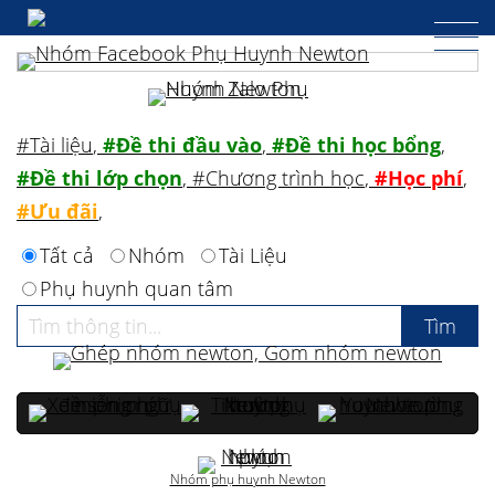
#Tài liệu
,
#Đề thi đầu vào
,
#Đề thi học bổng
,
#Đề thi lớp chọn
,
#Chương trình học
,
#Học phí
,
#Ưu đãi
,
Tất cả
Nhóm
Tài Liệu
Phụ huynh quan tâm
Nhóm phụ huynh Newton