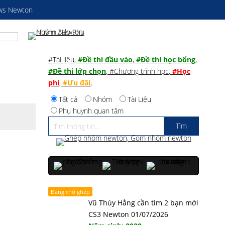
ws Newton
#Tài liệu
,
#Đề thi đầu vào
,
#Đề thi học bổng
,
#Đề thi lớp chọn
,
#Chương trình học
,
#Học
phí
,
#Ưu đãi
,
Tất cả
Nhóm
Tài Liệu
Phụ huynh quan tâm
Đang chờ ghép
Vũ Thúy Hằng cần tìm 2 bạn mới
CS3 Newton 01/07/2026