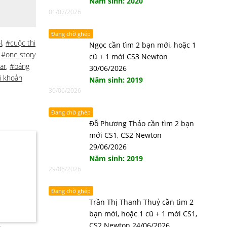
Năm sinh: 2020
01/07/2026
Đang chờ ghép
l
,
#cuộc thi
Ngọc cần tìm 2 bạn mới, hoặc 1
,
#one story
cũ + 1 mới CS3 Newton
ar
,
#bảng
30/06/2026
i khoản
Năm sinh: 2019
30/06/2026
Đang chờ ghép
Đỗ Phương Thảo cần tìm 2 bạn
mới CS1, CS2 Newton
29/06/2026
Năm sinh: 2019
29/06/2026
Đang chờ ghép
Trần Thị Thanh Thuỷ cần tìm 2
bạn mới, hoặc 1 cũ + 1 mới CS1,
CS2 Newton 24/06/2026