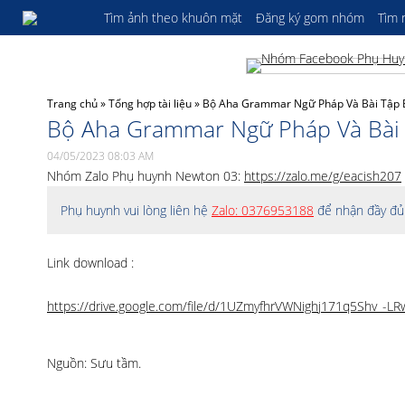
Tìm ảnh theo khuôn mặt
Đăng ký gom nhóm
Tìm
Trang chủ
»
Tổng hợp tài liệu
»
Bộ Aha Grammar Ngữ Pháp Và Bài Tập B
Bộ Aha Grammar Ngữ Pháp Và Bài 
04/05/2023 08:03 AM
Nhóm Zalo Phụ huynh Newton 03:
https://zalo.me/g/eacish207
Phụ huynh vui lòng liên hệ
Zalo: 0376953188
để nhận đầy đủ 
Link download :
https://drive.google.com/file/d/1UZmyfhrVWNighj171q5Shv_-LR
Nguồn: Sưu tầm.