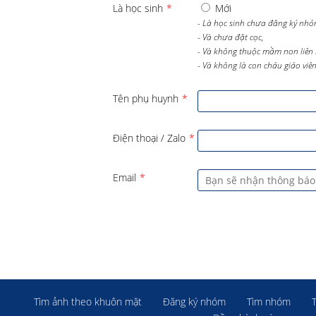
Là học sinh
*
Mới
- Là học sinh chưa đăng ký nhó
- Và chưa đặt cọc,
- Và không thuộc mầm non liên 
- Và không là con cháu giáo viên 
Tên phụ huynh
*
Điện thoại / Zalo
*
Email
*
Tìm ảnh theo khuôn mặt
Đăng ký nhóm
Tìm nhóm