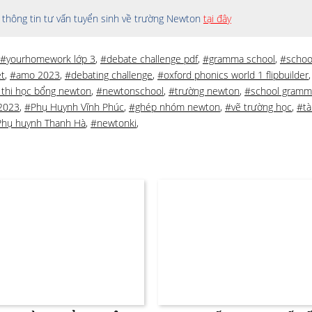
thông tin tư vấn tuyển sinh về trường Newton
tại đây
#yourhomework lớp 3
,
#debate challenge pdf
,
#gramma school
,
#schoo
t
,
#amo 2023
,
#debating challenge
,
#oxford phonics world 1 flipbuilder
 thi học bổng newton
,
#newtonschool
,
#trường newton
,
#school gramm
 2023
,
#Phụ Huynh Vĩnh Phúc
,
#ghép nhóm newton
,
#vẽ trường học
,
#tà
hụ huynh Thanh Hà
,
#newtonki
,