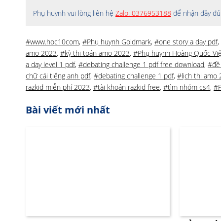
Phụ huynh vui lòng liên hệ
Zalo: 0376953188
để nhận đầy đủ 
#www.hoc10com
,
#Phụ huynh Goldmark
,
#one story a day pdf
,
amo 2023
,
#kỳ thi toán amo 2023
,
#Phụ huynh Hoàng Quốc Việ
a day level 1 pdf
,
#debating challenge 1 pdf free download
,
#đề
chữ cái tiếng anh pdf
,
#debating challenge 1 pdf
,
#lịch thi amo
razkid miễn phí 2023
,
#tài khoản razkid free
,
#tìm nhóm cs4
,
#P
Bài viết mới nhất