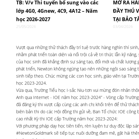
TB: V/v Thi tuyển bổ sung vào các
MỞ RA HÀ
lớp 4G0, 4Gnew, 4C9, 4A12 – Năm
ĐẦY THÚ V
học 2026-2027
TẠI BẢO T
25/05/2026
03/04/2026
Vượt qua những thử thách đầy trí tuệ trước hàng nghìn thí sinh
nhằm phát triển toàn diện và nổi trội cả về tri thức lẫn kỹ năn
của học sinh đã khẳng định sự sáng tạo, đổi mới và chất lượng 
phát triển, Newton không ngừng tạo nên những ngôi sao sáng tr
sinh tiếp theo. Chúc mừng các con học sinh, giáo viên tại Trư
học 2023-2024.
Vừa qua, Trường Tiểu học I-sắc Niu-tơn vui mừng đón nhân thông
Anh qua Internet - IOE năm học 2023-2024” - Vòng cấp Trường v
đã đăng ký thi vượt cấp cùng các anh chị khối trên để thử thách
biên bản thi do các Hội đồng thi gửi về, Ban Tổ chức IOE công 
cao nhất Kỳ thi IOE cấp Trường năm học 2023-2024:
Với phương pháp dạy học tiên tiến, rèn luyện tư duy độc lập s
#NewtonGoldmark sẽ tiếp tục nuôi dưỡng đam mê, gặt hái thêm 