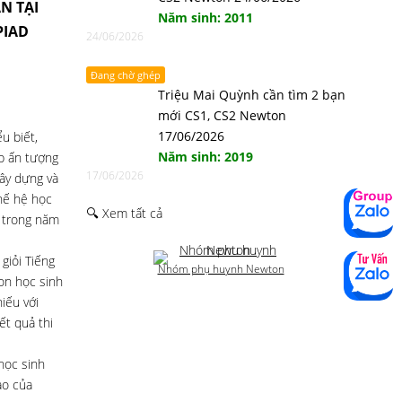
N TẠI
Năm sinh: 2011
PIAD
24/06/2026
Đang chờ ghép
Triệu Mai Quỳnh cần tìm 2 bạn
mới CS1, CS2 Newton
17/06/2026
u biết,
Năm sinh: 2019
ấp ấn tượng
17/06/2026
gây dựng và
hế hệ học
🔍 Xem tất cả
ớ trong năm
giỏi Tiếng
Nhóm phụ huynh Newton
on học sinh
iếu với
ết quả thi
học sinh
ào của