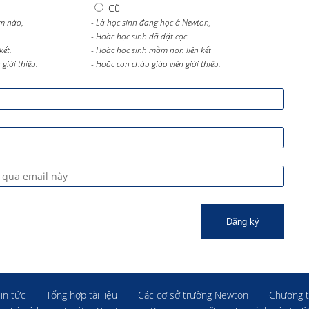
Cũ
m nào,
- Là học sinh đang học ở Newton,
- Hoặc học sinh đã đặt cọc.
kết.
- Hoặc học sinh mầm non liên kết
giới thiệu.
- Hoặc con cháu giáo viên giới thiệu.
Đăng ký
Tin tức
Tổng hợp tài liệu
Các cơ sở trường Newton
Chương t