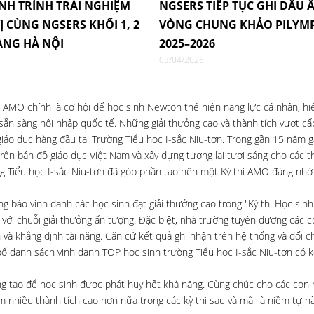
NH TRÌNH TRẢI NGHIỆM
NGSERS TIẾP TỤC GHI DẤU Ấ
Ị CÙNG NGSERS KHỐI 1, 2
VÒNG CHUNG KHẢO PILYM
ÀNG HÀ NỘI
2025–2026
03/04/2026
, AMO chính là cơ hội để học sinh Newton thể hiện năng lực cá nhân, hiể
g, sẵn sàng hội nhập quốc tế. Những giải thưởng cao và thành tích vượt c
giáo dục hàng đầu tại Trường Tiểu học I-sắc Niu-tơn. Trong gần 15 năm 
ên bản đồ giáo dục Việt Nam và xây dựng tương lai tươi sáng cho các t
ờng Tiểu học I-sắc Niu-tơn đã góp phần tạo nên một Kỳ thi AMO đáng nh
 báo vinh danh các học sinh đạt giải thưởng cao trong "Kỳ thi Học sinh 
ới chuỗi giải thưởng ấn tượng. Đặc biệt, nhà trường tuyên dương các c
 và khẳng định tài năng. Căn cứ kết quả ghi nhận trên hệ thống và đối ch
bố danh sách vinh danh TOP học sinh trường Tiểu học I-sắc Niu-tơn có k
áng tạo để học sinh được phát huy hết khả năng. Cùng chúc cho các con 
nhiều thành tích cao hơn nữa trong các kỳ thi sau và mãi là niềm tự h