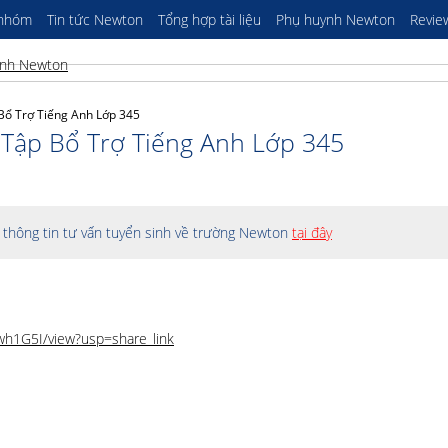
 nhóm
Tin tức Newton
Tổng hợp tài liệu
Phụ huynh Newton
Revie
ổ Trợ Tiếng Anh Lớp 345
Tập Bổ Trợ Tiếng Anh Lớp 345
thông tin tư vấn tuyển sinh về trường Newton
tại đây
wh1G5I/view?usp=share_link