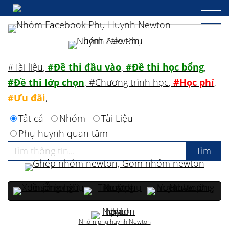
#Tài liệu
,
#Đề thi đầu vào
,
#Đề thi học bổng
,
#Đề thi lớp chọn
,
#Chương trình học
,
#Học phí
,
#Ưu đãi
,
Tất cả
Nhóm
Tài Liệu
Phụ huynh quan tâm
Nhóm phụ huynh Newton