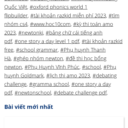
Quốc Việt
,
#oxford phonics world 1
flipbuilder
,
#tài khoản razkid miễn phí 2023
,
#tìm
nhóm cs4
,
#www.hoc10com
,
#kỳ thi toán amo
2023
,
#newtonki
,
#bảng chữ cái tiếng anh
pdf
,
#one story a day level 1 pdf
,
#tài khoản razkid
free
,
#school grammar
,
#Phụ huynh Thanh
Hà
,
#ghép nhóm newton
,
#đề thi học bổng
newton
,
#Phụ Huynh Vĩnh Phúc
,
#school
,
#Phụ
huynh Goldmark
,
#lịch thi amo 2023
,
#debating
challenge
,
#gramma school
,
#one story a day
pdf
,
#newtonschool
,
#debate challenge pdf
,
Bài viết mới nhất