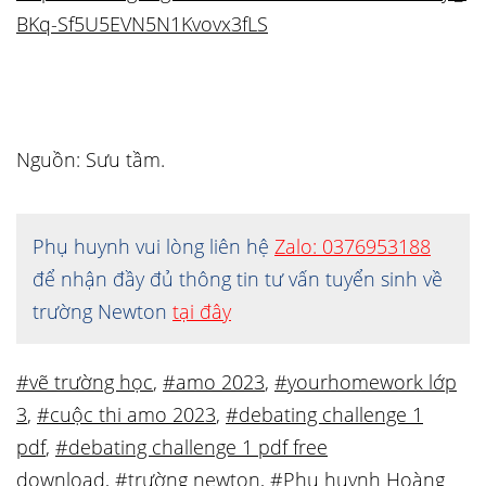
BKq-Sf5U5EVN5N1Kvovx3fLS
Nguồn: Sưu tầm.
Phụ huynh vui lòng liên hệ
Zalo: 0376953188
để nhận đầy đủ thông tin tư vấn tuyển sinh về
trường Newton
tại đây
#vẽ trường học
,
#amo 2023
,
#yourhomework lớp
3
,
#cuộc thi amo 2023
,
#debating challenge 1
pdf
,
#debating challenge 1 pdf free
download
,
#trường newton
,
#Phụ huynh Hoàng