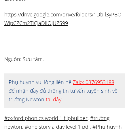
https://drive.google.com/drive/folders/1DbIl3yPBO
WipCZCm2TICJaDlIOjUZS99
Nguồn: Sưu tầm.
Phụ huynh vui lòng liên hệ
Zalo: 0376953188
để nhận đầy đủ thông tin tư vấn tuyển sinh về
trường Newton
tại đây
#oxford phonics world 1 flipbuilder
,
#trường
newton
,
#one story a day level 1 pdf
,
#Phụ huynh