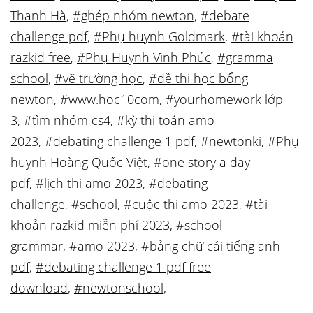
Thanh Hà
,
#ghép nhóm newton
,
#debate
challenge pdf
,
#Phụ huynh Goldmark
,
#tài khoản
razkid free
,
#Phụ Huynh Vĩnh Phúc
,
#gramma
school
,
#vẽ trường học
,
#đề thi học bổng
newton
,
#www.hoc10com
,
#yourhomework lớp
3
,
#tìm nhóm cs4
,
#kỳ thi toán amo
2023
,
#debating challenge 1 pdf
,
#newtonki
,
#Phụ
huynh Hoàng Quốc Việt
,
#one story a day
pdf
,
#lịch thi amo 2023
,
#debating
challenge
,
#school
,
#cuộc thi amo 2023
,
#tài
khoản razkid miễn phí 2023
,
#school
grammar
,
#amo 2023
,
#bảng chữ cái tiếng anh
pdf
,
#debating challenge 1 pdf free
download
,
#newtonschool
,