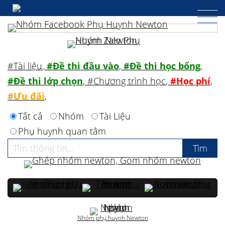
#Tài liệu
,
#Đề thi đầu vào
,
#Đề thi học bổng
,
#Đề thi lớp chọn
,
#Chương trình học
,
#Học phí
,
#Ưu đãi
,
Tất cả
Nhóm
Tài Liệu
Phụ huynh quan tâm
Nhóm phụ huynh Newton