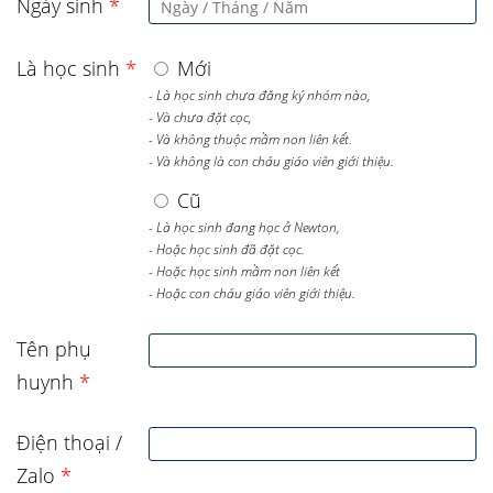
Ngày sinh
*
Là học sinh
*
Mới
- Là học sinh chưa đăng ký nhóm nào,
- Và chưa đặt cọc,
- Và không thuộc mầm non liên kết.
- Và không là con cháu giáo viên giới thiệu.
Cũ
- Là học sinh đang học ở Newton,
- Hoặc học sinh đã đặt cọc.
- Hoặc học sinh mầm non liên kết
- Hoặc con cháu giáo viên giới thiệu.
Tên phụ
huynh
*
Điện thoại /
Zalo
*