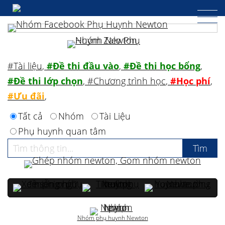
#Tài liệu
,
#Đề thi đầu vào
,
#Đề thi học bổng
,
#Đề thi lớp chọn
,
#Chương trình học
,
#Học phí
,
#Ưu đãi
,
Tất cả
Nhóm
Tài Liệu
Phụ huynh quan tâm
Nhóm phụ huynh Newton