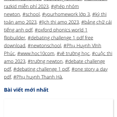
razkid miễn phí 2023
,
#ghép nhóm
newton
,
#school
,
#yourhomework lớp 3
,
#kỳ thi
toán amo 2023
,
#lịch thi amo 2023
,
#bảng chữ cái
tiếng anh pdf
,
#oxford phonics world 1
flipbuilder
,
#debating challenge 1 pdf free
download
,
#newtonschool
,
#Phụ Huynh Vĩnh
Phúc
,
#www.hoc10com
,
#vẽ trường học
,
#cuộc thi
amo 2023
,
#trường newton
,
#debate challenge
pdf
,
#debating challenge 1 pdf
,
#one story a day
pdf
,
#Phụ huynh Thanh Hà
,
Bài viết mới nhất