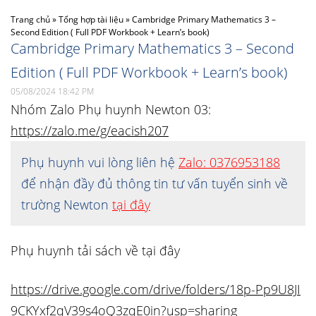
Trang chủ
»
Tổng hợp tài liệu
»
Cambridge Primary Mathematics 3 –
Second Edition ( Full PDF Workbook + Learn’s book)
Cambridge Primary Mathematics 3 – Second
Edition ( Full PDF Workbook + Learn’s book)
05/08/2024 18:42 PM
Nhóm Zalo Phụ huynh Newton 03:
https://zalo.me/g/eacish207
Phụ huynh vui lòng liên hệ
Zalo: 0376953188
để nhận đầy đủ thông tin tư vấn tuyển sinh về
trường Newton
tại đây
Phụ huynh tải sách về tại đây
https://drive.google.com/drive/folders/18p-Pp9U8JI
9CKYxf2qV39s4oQ3zqE0in?usp=sharing