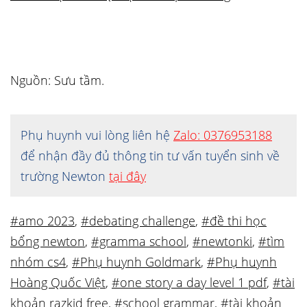
Nguồn: Sưu tầm.
Phụ huynh vui lòng liên hệ
Zalo: 0376953188
để nhận đầy đủ thông tin tư vấn tuyển sinh về
trường Newton
tại đây
#amo 2023
,
#debating challenge
,
#đề thi học
bổng newton
,
#gramma school
,
#newtonki
,
#tìm
nhóm cs4
,
#Phụ huynh Goldmark
,
#Phụ huynh
Hoàng Quốc Việt
,
#one story a day level 1 pdf
,
#tài
khoản razkid free
,
#school grammar
,
#tài khoản