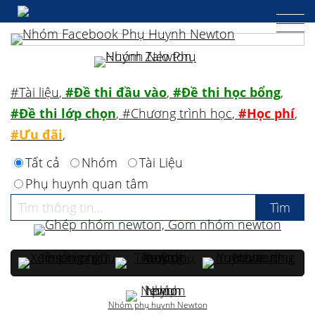
#Tài liệu
,
#Đề thi đầu vào
,
#Đề thi học bổng
,
#Đề thi lớp chọn
,
#Chương trình học
,
#Học phí
,
#Ưu đãi
,
Tất cả
Nhóm
Tài Liệu
Phụ huynh quan tâm
Nhóm phụ huynh Newton