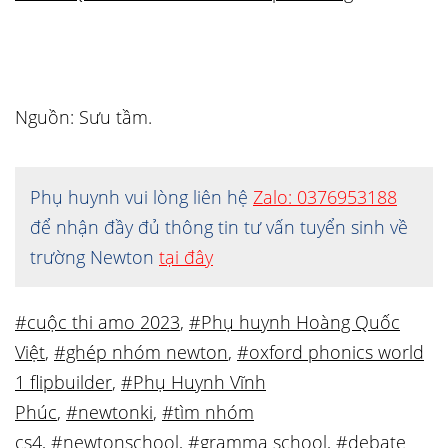
Nguồn: Sưu tầm.
Phụ huynh vui lòng liên hệ
Zalo: 0376953188
để nhận đầy đủ thông tin tư vấn tuyển sinh về
trường Newton
tại đây
#cuộc thi amo 2023
,
#Phụ huynh Hoàng Quốc
Việt
,
#ghép nhóm newton
,
#oxford phonics world
1 flipbuilder
,
#Phụ Huynh Vĩnh
Phúc
,
#newtonki
,
#tìm nhóm
cs4
,
#newtonschool
,
#gramma school
,
#debate