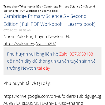
Trang chủ
»
Tổng hợp tài liệu
»
Cambridge Primary Science 5 – Second
Edition ( Full PDF Workbook + Learn’s book)
Cambridge Primary Science 5 – Second
Edition ( Full PDF Workbook + Learn’s book)
07/08/2024 09:57 AM
Nhóm Zalo Phụ huynh Newton 03:
https://zalo.me/g/eacish207
Phụ huynh vui lòng liên hệ
Zalo: 0376953188
để nhận đầy đủ thông tin tư vấn tuyển sinh về
trường Newton
tại đây
Phụ huynh tải về tại đây:
https://drive.google.com/drive/folders/1
8bIdgugA2g
Au997lQTsLxUSM8TLVanMB?usp=sharing