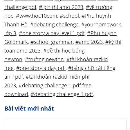
challenge pdf
,
#lịch thi amo 2023
,
#vẽ trường
học
,
#www.hoc10com
,
#school
,
#Phụ huynh
Thanh Hà
,
#debating challenge
,
#yourhomework
lớp 3
,
#one story a day level 1 pdf
,
#Phụ huynh
Goldmark
,
#school grammar
,
#amo 2023
,
#kỳ thi
toán amo 2023
,
#đề thi học bổng
newton
,
#trường newton
,
#tài khoản razkid
free
,
#one story a day pdf
,
#bảng chữ cái tiếng
anh pdf
,
#tài khoản razkid miễn phí
2023
,
#debating challenge 1 pdf free
download
,
#debating challenge 1 pdf
,
Bài viết mới nhất