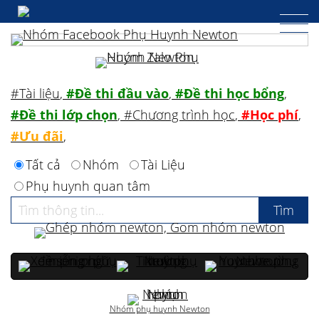
#Tài liệu
,
#Đề thi đầu vào
,
#Đề thi học bổng
,
#Đề thi lớp chọn
,
#Chương trình học
,
#Học phí
,
#Ưu đãi
,
Tất cả
Nhóm
Tài Liệu
Phụ huynh quan tâm
Nhóm phụ huynh Newton