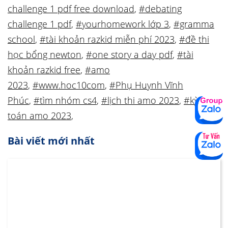
challenge 1 pdf free download
,
#debating
challenge 1 pdf
,
#yourhomework lớp 3
,
#gramma
school
,
#tài khoản razkid miễn phí 2023
,
#đề thi
học bổng newton
,
#one story a day pdf
,
#tài
khoản razkid free
,
#amo
2023
,
#www.hoc10com
,
#Phụ Huynh Vĩnh
Phúc
,
#tìm nhóm cs4
,
#lịch thi amo 2023
,
#kỳ thi
toán amo 2023
,
Bài viết mới nhất