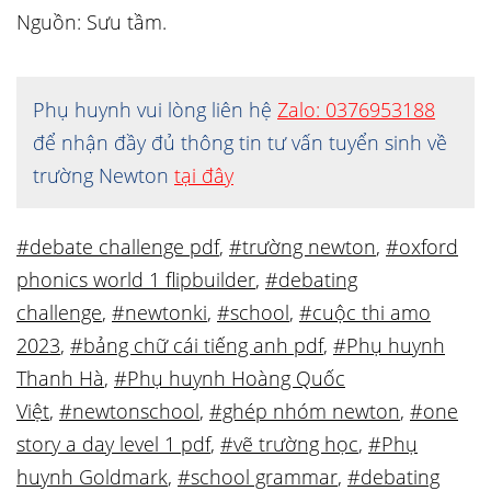
Nguồn: Sưu tầm.
Phụ huynh vui lòng liên hệ
Zalo: 0376953188
để nhận đầy đủ thông tin tư vấn tuyển sinh về
trường Newton
tại đây
#debate challenge pdf
,
#trường newton
,
#oxford
phonics world 1 flipbuilder
,
#debating
challenge
,
#newtonki
,
#school
,
#cuộc thi amo
2023
,
#bảng chữ cái tiếng anh pdf
,
#Phụ huynh
Thanh Hà
,
#Phụ huynh Hoàng Quốc
Việt
,
#newtonschool
,
#ghép nhóm newton
,
#one
story a day level 1 pdf
,
#vẽ trường học
,
#Phụ
huynh Goldmark
,
#school grammar
,
#debating