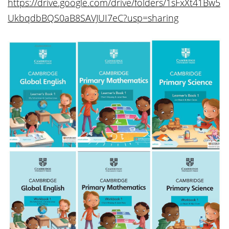
https://drive.google.com/drive/folders/1sFxXt41Bw5
UkbqdbBQS0aB8SAVJUI7eC?usp=sharing