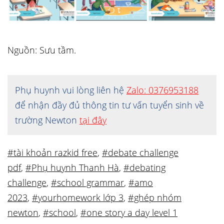
Nguồn: Sưu tầm.
Phụ huynh vui lòng liên hệ
Zalo: 0376953188
để nhận đầy đủ thông tin tư vấn tuyển sinh về
trường Newton
tại đây
#tài khoản razkid free
,
#debate challenge
pdf
,
#Phụ huynh Thanh Hà
,
#debating
challenge
,
#school grammar
,
#amo
2023
,
#yourhomework lớp 3
,
#ghép nhóm
newton
,
#school
,
#one story a day level 1