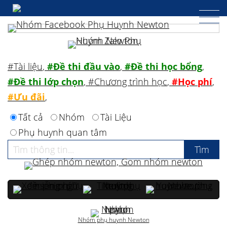
#Tài liệu
,
#Đề thi đầu vào
,
#Đề thi học bổng
,
#Đề thi lớp chọn
,
#Chương trình học
,
#Học phí
,
#Ưu đãi
,
Tất cả
Nhóm
Tài Liệu
Phụ huynh quan tâm
Nhóm phụ huynh Newton