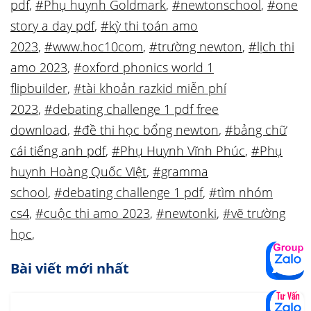
pdf
,
#Phụ huynh Goldmark
,
#newtonschool
,
#one
story a day pdf
,
#kỳ thi toán amo
2023
,
#www.hoc10com
,
#trường newton
,
#lịch thi
amo 2023
,
#oxford phonics world 1
flipbuilder
,
#tài khoản razkid miễn phí
2023
,
#debating challenge 1 pdf free
download
,
#đề thi học bổng newton
,
#bảng chữ
cái tiếng anh pdf
,
#Phụ Huynh Vĩnh Phúc
,
#Phụ
huynh Hoàng Quốc Việt
,
#gramma
school
,
#debating challenge 1 pdf
,
#tìm nhóm
cs4
,
#cuộc thi amo 2023
,
#newtonki
,
#vẽ trường
học
,
Bài viết mới nhất