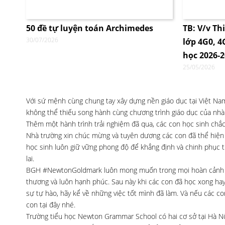
50 đề tự luyện toán Archimedes
TB: V/v Th
30/07/2026
lớp 4G0, 
học 2026-
25/05/2026
Với sứ mệnh cùng chung tay xây dựng nền giáo dục tại Việt Nam,
không thể thiếu song hành cùng chương trình giáo dục của nhà t
Thêm một hành trình trải nghiệm đã qua, các con học sinh chắ
Nhà trường xin chúc mừng và tuyên dương các con đã thể hiện 
học sinh luôn giữ vững phong độ để khẳng định và chinh phục t
lai.
BGH #NewtonGoldmark luôn mong muốn trong mọi hoàn cảnh cá
thương và luôn hạnh phúc. Sau này khi các con đã học xong hay
sự tự hào, hãy kể về những việc tốt mình đã làm. Và nếu các 
con tại đây nhé.
Trường tiểu học Newton Grammar School có hai cơ sở tại Hà Nội