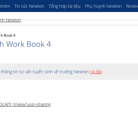
 nhóm
Tin tức Newton
Tổng hợp tài liệu
Phụ huynh Newton
Revie
rk Book 4
ish Work Book 4
thông tin tư vấn tuyển sinh về trường Newton
tại đây
3cAlTr-Y/view?usp=sharing