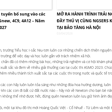
i tuyển bổ sung vào các
MỞ RA HÀNH TRÌNH TRẢI 
4Gnew, 4C9, 4A12 – Năm
ĐẦY THÚ VỊ CÙNG NGSERS K
2027
TẠI BẢO TÀNG HÀ NỘI
03/04/2026
 trường Tiểu học I-sắc Niu-tơn luôn coi những chiến dịch thiện nguyện 
rường để việc dạy và học luôn gắn với trách nhiệm xã hội.
c chắn đã có thêm những bài học, những trải nghiệm và cơ hội khám phá
xuất sắc và đem về nhiều giải thưởng cao tại cuộc thi ASMO 2023. Chú
hêm nhiều thành tích xuất sắc tại các cuộc thi trong nước và quốc tế t
c con hãy luôn luôn tỏa sáng như những đóa hoa hướng dương, luôn 
 khi các con đi bất cứ đất nước nào – hãy nói về Newton cho bạn bè nă
con không thể nhớ được hết, đừng quên Newton luôn lưu giữ hình ảnh đẹ
, một tại khu đô thị mới Hoàng Quốc Việt - Cổ Nhuế - Từ Liêm và một t