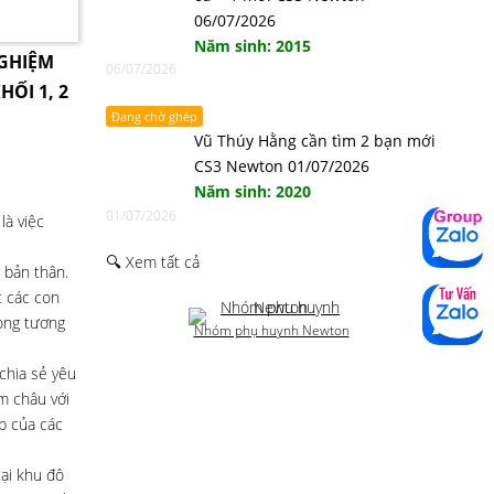
06/07/2026
Năm sinh: 2015
NGHIỆM
06/07/2026
HỐI 1, 2
Đang chờ ghép
Vũ Thúy Hằng cần tìm 2 bạn mới
CS3 Newton 01/07/2026
Năm sinh: 2020
01/07/2026
là việc
🔍 Xem tất cả
 bản thân.
c các con
rong tương
Nhóm phụ huynh Newton
chia sẻ yêu
m châu với
p của các
ại khu đô