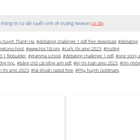
thông tin tư vấn tuyển sinh về trường Newton
tại đây
ụ huynh Thanh Hà
,
#debating challenge 1 pdf free download
,
#debating
ewtonschool
,
#www.hoc10com
,
#cuộc thi amo 2023
,
#trường
 1 flipbuilder
,
#gramma school
,
#debating challenge 1 pdf
,
#one story a
ờng học
,
#bảng chữ cái tiếng anh pdf
,
#kỳ thi toán amo 2023
,
#tìm nhó
ch thi amo 2023
,
#tài khoản razkid free
,
#Phụ huynh Goldmark
,