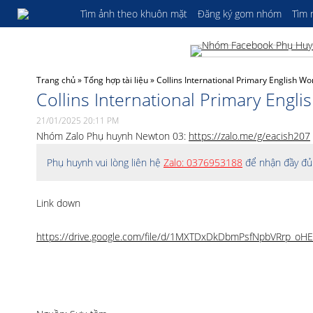
Tìm ảnh theo khuôn mặt
Đăng ký gom nhóm
Tìm
Trang chủ
»
Tổng hợp tài liệu
»
Collins International Primary English Wo
Collins International Primary Engl
21/01/2025 20:11 PM
Nhóm Zalo Phụ huynh Newton 03:
https://zalo.me/g/eacish207
Phụ huynh vui lòng liên hệ
Zalo: 0376953188
để nhận đầy đủ 
Link down
https://drive.google.com/file/d/1MXTDxDkDbmPsfNpbVRrp_oHE