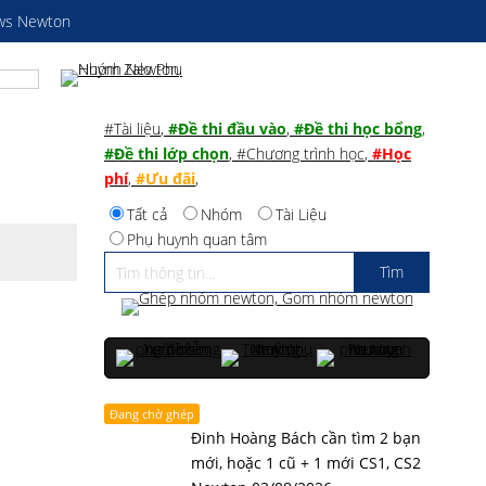
ws Newton
#Tài liệu
,
#Đề thi đầu vào
,
#Đề thi học bổng
,
#Đề thi lớp chọn
,
#Chương trình học
,
#Học
phí
,
#Ưu đãi
,
Tất cả
Nhóm
Tài Liệu
Phụ huynh quan tâm
Đang chờ ghép
Đinh Hoàng Bách cần tìm 2 bạn
mới, hoặc 1 cũ + 1 mới CS1, CS2