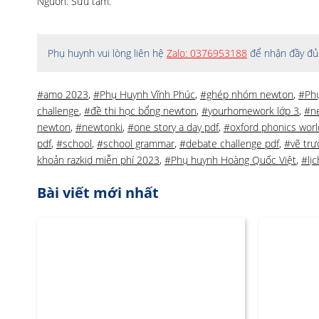
Nguồn: Sưu tầm.
Phụ huynh vui lòng liên hệ
Zalo: 0376953188
để nhận đầy đủ 
#amo 2023
,
#Phụ Huynh Vĩnh Phúc
,
#ghép nhóm newton
,
#Ph
challenge
,
#đề thi học bổng newton
,
#yourhomework lớp 3
,
#n
newton
,
#newtonki
,
#one story a day pdf
,
#oxford phonics world
pdf
,
#school
,
#school grammar
,
#debate challenge pdf
,
#vẽ trư
khoản razkid miễn phí 2023
,
#Phụ huynh Hoàng Quốc Việt
,
#lị
Bài viết mới nhất