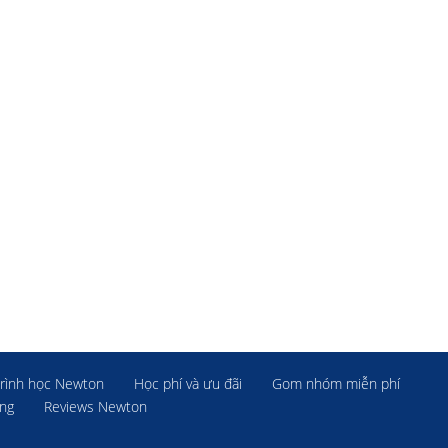
rình học Newton
Học phí và ưu đãi
Gom nhóm miễn phí
ờng
Reviews Newton