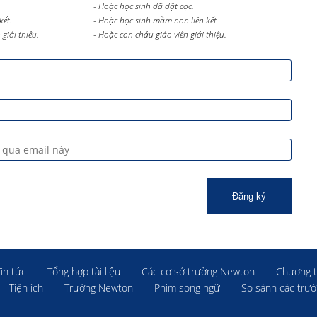
- Hoặc học sinh đã đặt cọc.
kết.
- Hoặc học sinh mầm non liên kết
giới thiệu.
- Hoặc con cháu giáo viên giới thiệu.
Đăng ký
Tin tức
Tổng hợp tài liệu
Các cơ sở trường Newton
Chương t
Tiện ích
Trường Newton
Phim song ngữ
So sánh các trư