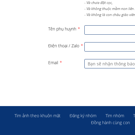
- Và chưa đặt cọc,
- Và không thuộc mầm non liên 
- Và không là con cháu giáo viên 
Tên phụ huynh
*
Điện thoại / Zalo
*
Email
*
Tìm ảnh theo khuôn mặt
Đăng ký nhóm
Tìm nhóm
Đồng hành cùng con