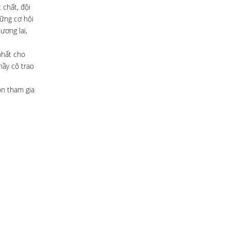
 chất, đội
ững cơ hội
ương lai,
nhất cho
hầy cô trao
on tham gia