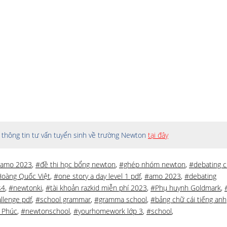
thông tin tư vấn tuyển sinh về trường Newton
tại đây
 amo 2023
,
#đề thi học bổng newton
,
#ghép nhóm newton
,
#debating c
oàng Quốc Việt
,
#one story a day level 1 pdf
,
#amo 2023
,
#debating
s4
,
#newtonki
,
#tài khoản razkid miễn phí 2023
,
#Phụ huynh Goldmark
,
llenge pdf
,
#school grammar
,
#gramma school
,
#bảng chữ cái tiếng anh
 Phúc
,
#newtonschool
,
#yourhomework lớp 3
,
#school
,