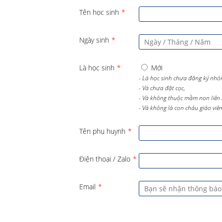
Tên học sinh
*
Ngày sinh
*
Là học sinh
*
Mới
- Là học sinh chưa đăng ký nhó
- Và chưa đặt cọc,
- Và không thuộc mầm non liên 
- Và không là con cháu giáo viên 
Tên phụ huynh
*
Điện thoại / Zalo
*
Email
*