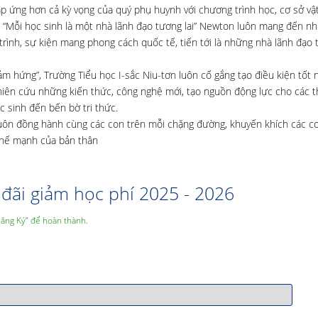
p ứng hơn cả kỳ vọng của quý phụ huynh với chương trình học, cơ sở vật
 “Mỗi học sinh là một nhà lãnh đạo tương lai” Newton luôn mang đến nh
rình, sự kiện mang phong cách quốc tế, tiến tới là những nhà lãnh đạo t
m hứng”, Trường Tiểu học I-sắc Niu-tơn luôn cố gắng tạo điều kiện tốt 
nghiên cứu những kiến thức, công nghệ mới, tạo nguồn động lực cho các t
c sinh đến bến bờ tri thức.
 luôn đồng hành cùng các con trên mỗi chặng đường, khuyến khích các c
 thế mạnh của bản thân
đãi giảm học phí 2025 - 2026
Đăng Ký” để hoàn thành.