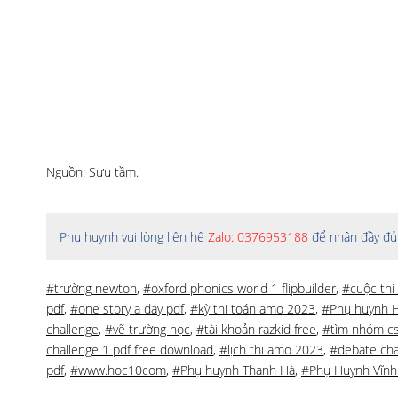
Nguồn: Sưu tầm.
Phụ huynh vui lòng liên hệ
Zalo: 0376953188
để nhận đầy đủ 
#trường newton
,
#oxford phonics world 1 flipbuilder
,
#cuộc thi
pdf
,
#one story a day pdf
,
#kỳ thi toán amo 2023
,
#Phụ huynh H
challenge
,
#vẽ trường học
,
#tài khoản razkid free
,
#tìm nhóm c
challenge 1 pdf free download
,
#lịch thi amo 2023
,
#debate cha
pdf
,
#www.hoc10com
,
#Phụ huynh Thanh Hà
,
#Phụ Huynh Vĩnh