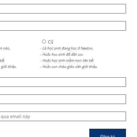
Cũ
m nào,
- Là học sinh đang học ở Newton,
- Hoặc học sinh đã đặt cọc.
kết.
- Hoặc học sinh mầm non liên kết
giới thiệu.
- Hoặc con cháu giáo viên giới thiệu.
Đăng ký