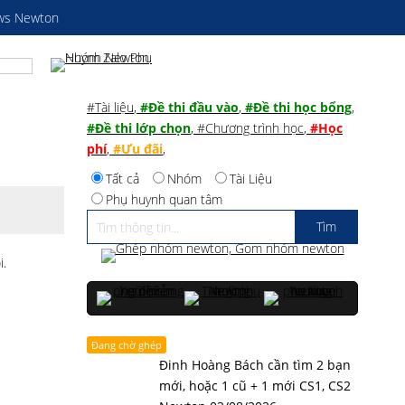
ws Newton
#Tài liệu
,
#Đề thi đầu vào
,
#Đề thi học bổng
,
#Đề thi lớp chọn
,
#Chương trình học
,
#Học
phí
,
#Ưu đãi
,
Tất cả
Nhóm
Tài Liệu
Phụ huynh quan tâm
i.
Đang chờ ghép
Đinh Hoàng Bách cần tìm 2 bạn
mới, hoặc 1 cũ + 1 mới CS1, CS2