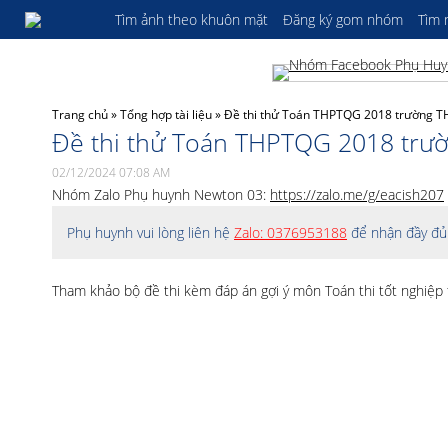
Tìm ảnh theo khuôn mặt
Đăng ký gom nhóm
Tìm
Trang chủ
»
Tổng hợp tài liệu
»
Đề thi thử Toán THPTQG 2018 trường TH
Đề thi thử Toán THPTQG 2018 trườ
02/12/2024 07:08 AM
Nhóm Zalo Phụ huynh Newton 03:
https://zalo.me/g/eacish207
Phụ huynh vui lòng liên hệ
Zalo: 0376953188
để nhận đầy đủ 
Tham khảo bộ đề thi kèm đáp án gợi ý môn Toán thi tốt nghiệp