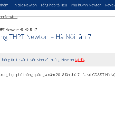
 nhóm
Tin tức Newton
Tổng hợp tài liệu
Phụ huynh Newton
Revie
PT Newton – Hà Nội lần 7
ng THPT Newton – Hà Nội lần 7
thông tin tư vấn tuyển sinh về trường Newton
tại đây
 trung học phổ thông quốc gia năm 2018 lần thứ 7 của sở GD&ĐT Hà Nộ