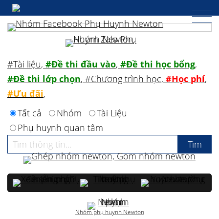
#Tài liệu
,
#Đề thi đầu vào
,
#Đề thi học bổng
,
#Đề thi lớp chọn
,
#Chương trình học
,
#Học phí
,
#Ưu đãi
,
Tất cả
Nhóm
Tài Liệu
Phụ huynh quan tâm
Nhóm phụ huynh Newton