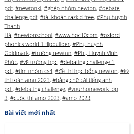
pdf
,
#newtonki
,
#ghép nhóm newton
,
#debate
challenge pdf
,
#tài khoản razkid free
,
#Phụ huynh
Thanh
Hà
,
#newtonschool
,
#www.hoc10com
,
#oxford
phonics world 1 flipbuilder
,
#Phụ huynh
Goldmark
,
#trường newton
,
#Phụ Huynh Vĩnh
Phúc
,
#vẽ trường học
,
#debating challenge 1
pdf
,
#tìm nhóm cs4
,
#đề thi học bổng newton
,
#kỳ
thi toán amo 2023
,
#bảng chữ cái tiếng anh
pdf
,
#debating challenge
,
#yourhomework lớp
3
,
#cuộc thi amo 2023
,
#amo 2023
,
Bài viết mới nhất