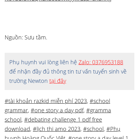
Nguồn: Sưu tầm.
Phụ huynh vui lòng liên hệ
Zalo: 0376953188
để nhận đầy đủ thông tin tư vấn tuyển sinh về
trường Newton
tại đây
#tài khoản razkid miễn phí 2023
,
#school
grammar
,
#one story a day pdf
,
#gramma
school
,
#debating challenge 1 pdf free
download
,
#lịch thi amo 2023
,
#school
,
#Phụ
huynh Hoàng Quốc Việt
,
#one story a day level 1