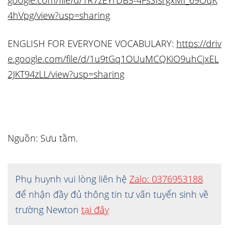
google.com/file/d/1R7zEYrDB3-4FsSfsrgxMI_69OqK
4hVpg/view?usp=sharing
ENGLISH FOR EVERYONE VOCABULARY:
https://driv
e.google.com/file/d/1u9tGq1OUuMCQKiO9uhCjxEL
2JKT94zLL/view?usp=sharing
Nguồn: Sưu tầm.
Phụ huynh vui lòng liên hệ
Zalo: 0376953188
để nhận đầy đủ thông tin tư vấn tuyển sinh về
trường Newton
tại đây