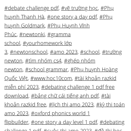
#debate challenge pdf
,
#vẽ trường học
,
#Phụ
huynh Thanh Hà
,
#one story a day pdf
,
#Phụ
huynh Goldmark
,
#Phụ Huynh Vĩnh
Phúc
,
#newtonki
,
#gramma
school
,
#yourhomework lớp
3
,
#newtonschool
,
#amo 2023
,
#school
,
#trường
newton
,
#tìm nhóm cs4
,
#ghép nhóm
newton
,
#school grammar
,
#Phụ huynh Hoàng
Quốc Việt
,
#www.hoc10com
,
#tài khoản razkid
miễn phí 2023
,
#debating challenge 1 pdf free
download
,
#bảng chữ cái tiếng anh pdf
,
#tài
khoản razkid free
,
#lịch thi amo 2023
,
#kỳ thi toán
amo 2023
,
#oxford phonics world 1
flipbuilder
,
#one story a day level 1 pdf
,
#debating
challenge 1 pdf
,
#cuộc thi amo 2023
,
#đề thi học