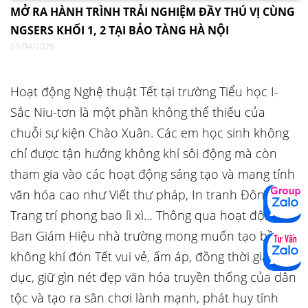
MỞ RA HÀNH TRÌNH TRẢI NGHIỆM ĐẦY THÚ VỊ CÙNG
NGSERS KHỐI 1, 2 TẠI BẢO TÀNG HÀ NỘI
03/04/2026
Hoạt động Nghệ thuật Tết tại trường Tiểu học I-
Sắc Niu-tơn là một phần không thể thiếu của
chuỗi sự kiện Chào Xuân. Các em học sinh không
chỉ được tận hưởng không khí sôi động mà còn
tham gia vào các hoạt động sáng tạo và mang tính
văn hóa cao như Viết thư pháp, In tranh Đông Hồ,
Trang trí phong bao lì xì… Thông qua hoạt động,
Ban Giám Hiệu nhà trường mong muốn tạo bầu
không khí đón Tết vui vẻ, ấm áp, đồng thời giáo
dục, giữ gìn nét đẹp văn hóa truyền thống của dân
tộc và tạo ra sân chơi lành mạnh, phát huy tính