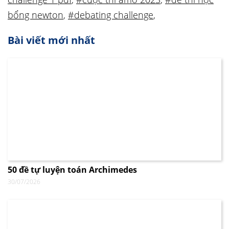
bổng newton
,
#debating challenge
,
Bài viết mới nhất
50 đề tự luyện toán Archimedes
30/07/2026