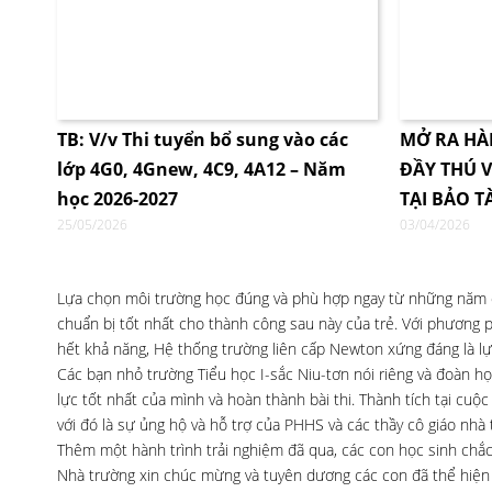
TB: V/v Thi tuyển bổ sung vào các
MỞ RA HÀ
lớp 4G0, 4Gnew, 4C9, 4A12 – Năm
ĐẦY THÚ V
học 2026-2027
TẠI BẢO T
25/05/2026
03/04/2026
Lựa chọn môi trường học đúng và phù hợp ngay từ những năm đầ
chuẩn bị tốt nhất cho thành công sau này của trẻ. Với phương p
hết khả năng, Hệ thống trường liên cấp Newton xứng đáng là lự
Các bạn nhỏ trường Tiểu học I-sắc Niu-tơn nói riêng và đoàn học
lực tốt nhất của mình và hoàn thành bài thi. Thành tích tại cuộc
với đó là sự ủng hộ và hỗ trợ của PHHS và các thầy cô giáo nhà 
Thêm một hành trình trải nghiệm đã qua, các con học sinh chắ
Nhà trường xin chúc mừng và tuyên dương các con đã thể hiện 