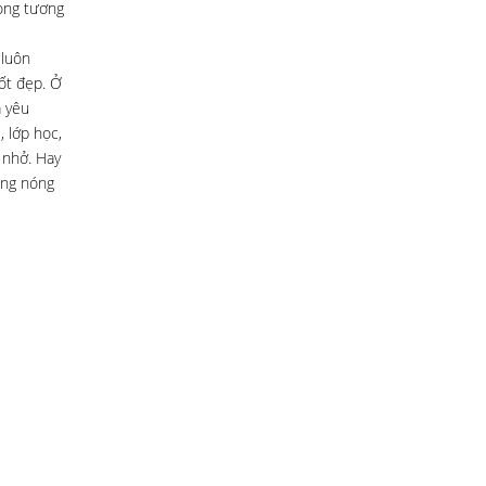
rong tương
 luôn
tốt đẹp. Ở
a yêu
 lớp học,
 nhở. Hay
ông nóng