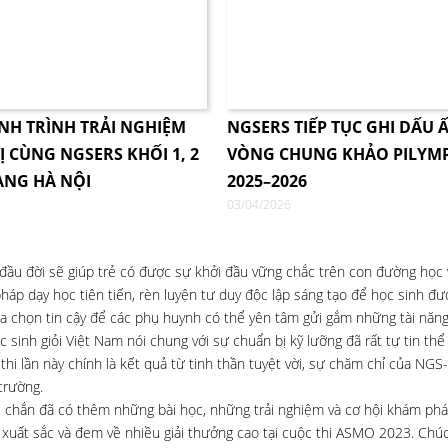
NH TRÌNH TRẢI NGHIỆM
NGSERS TIẾP TỤC GHI DẤU Ấ
Ị CÙNG NGSERS KHỐI 1, 2
VÒNG CHUNG KHẢO PILYM
ÀNG HÀ NỘI
2025–2026
03/04/2026
u đời sẽ giúp trẻ có được sự khởi đầu vững chắc trên con đường học v
háp dạy học tiên tiến, rèn luyện tư duy độc lập sáng tạo để học sinh đ
a chọn tin cậy để các phụ huynh có thể yên tâm gửi gắm những tài năng
 sinh giỏi Việt Nam nói chung với sự chuẩn bị kỹ lưỡng đã rất tự tin thể
 thi lần này chính là kết quả từ tinh thần tuyệt vời, sự chăm chỉ của NGS
trường.
c chắn đã có thêm những bài học, những trải nghiệm và cơ hội khám phá
xuất sắc và đem về nhiều giải thưởng cao tại cuộc thi ASMO 2023. Chú