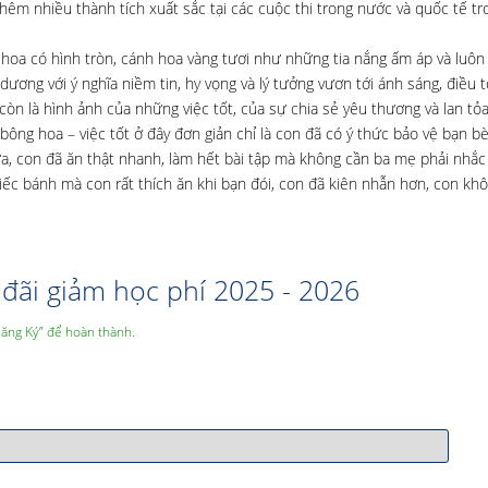
hêm nhiều thành tích xuất sắc tại các cuộc thi trong nước và quốc tế t
rộ hoa có hình tròn, cánh hoa vàng tươi như những tia nắng ấm áp và luôn
dương với ý nghĩa niềm tin, hy vọng và lý tưởng vươn tới ánh sáng, điều 
n là hình ảnh của những việc tốt, của sự chia sẻ yêu thương và lan tỏ
ng hoa – việc tốt ở đây đơn giản chỉ là con đã có ý thức bảo vệ bạn bè,
ửa, con đã ăn thật nhanh, làm hết bài tập mà không cần ba mẹ phải nhắc
ếc bánh mà con rất thích ăn khi bạn đói, con đã kiên nhẫn hơn, con kh
đãi giảm học phí 2025 - 2026
Đăng Ký” để hoàn thành.