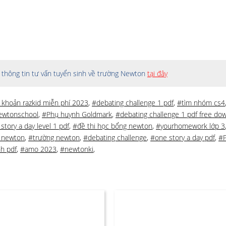
thông tin tư vấn tuyển sinh về trường Newton
tại đây
i khoản razkid miễn phí 2023
,
#debating challenge 1 pdf
,
#tìm nhóm cs4
ewtonschool
,
#Phụ huynh Goldmark
,
#debating challenge 1 pdf free do
story a day level 1 pdf
,
#đề thi học bổng newton
,
#yourhomework lớp 3
 newton
,
#trường newton
,
#debating challenge
,
#one story a day pdf
,
#P
nh pdf
,
#amo 2023
,
#newtonki
,