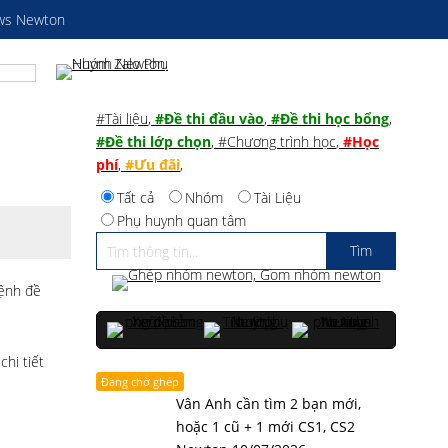
ws Newton
#Tài liệu
,
#Đề thi đầu vào
,
#Đề thi học bổng
,
#Đề thi lớp chọn
,
#Chương trình học
,
#Học
phí
,
#Ưu đãi
,
Tất cả
Nhóm
Tài Liệu
Phụ huynh quan tâm
Mệnh đề
hi tiết
Đang chờ ghép
Vân Anh cần tìm 2 bạn mới,
hoặc 1 cũ + 1 mới CS1, CS2