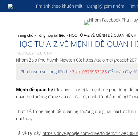
Tìm ảnh theo khuôn mặt
Đăng ký gom nhóm
Tìm
Trang chủ
»
Tổng hợp tài liệu
»
HỌC TỪ A-Z VỀ MỆNH ĐỀ QUAN HỆ CHỈ
HỌC TỪ A-Z VỀ MỆNH ĐỀ QUAN H
14/04/2024 23:10 PM
Nhóm Zalo Phụ huynh Newton 03:
https://zalo.me/g/eacish207
Phụ huynh vui lòng liên hệ
Zalo: 0376953188
để nhận đầy đủ 
Mệnh đề quan hệ
(Relative clause) là mệnh đề phụ dùng để n
quan hệ thường đứng sau các đại từ, danh từ nhằm bổ nghĩa và g
Thực tế, trong mệnh đề quan hệ thường dùng hai loại từ chính l
dưới đây:
Tải về tại đây:
https://drive.google.com/drive/folders/14y9Q