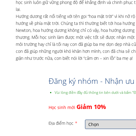
học sinh luôn giữ vững phong độ để khẳng định và chinh phục t
lai.
Hướng dương rất nổi tiếng với tên gọi “hoa mặt trời” vì khi nở 
hướng về phía mặt trời. Chúng ta thì thường biết tới hoa hướng 
Newton, hoa hướng dương không chỉ có vậy, hoa hướng dương cò
thương. Mỗi học sinh làm được một việc tốt sẽ được nhận một bô
môi trường hay chỉ là tối nay con đã giúp ba mẹ dọn dẹp nhà c
con đã giúp những người khó khăn hơn mình, con đã chia sẻ chi
giận như trước nữa, con biết nói lời “cảm ơn – xin lỗi” ba mẹ ạ!
Đăng ký nhóm - Nhận ưu 
Vùi lòng điền đầy đủ thông tin bên dưới và bấm “
Giảm 10%
Học sinh mới
Địa điểm học
*