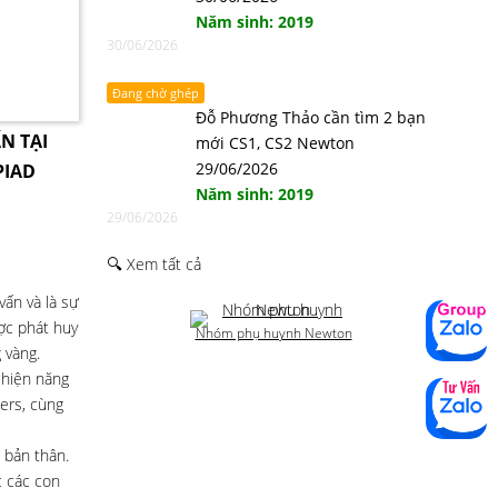
Năm sinh: 2019
30/06/2026
Đang chờ ghép
Đỗ Phương Thảo cần tìm 2 bạn
N TẠI
mới CS1, CS2 Newton
29/06/2026
PIAD
Năm sinh: 2019
29/06/2026
🔍 Xem tất cả
ấn và là sự
ược phát huy
Nhóm phụ huynh Newton
 vàng.
 hiện năng
-ers, cùng
 bản thân.
c các con