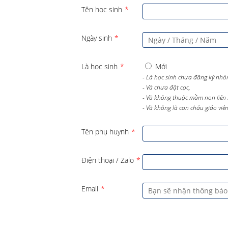
Tên học sinh
*
Ngày sinh
*
Là học sinh
*
Mới
- Là học sinh chưa đăng ký nhó
- Và chưa đặt cọc,
- Và không thuộc mầm non liên 
- Và không là con cháu giáo viên 
Tên phụ huynh
*
Điện thoại / Zalo
*
Email
*