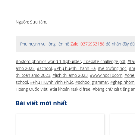
Nguồn: Sưu tầm.
Phụ huynh vui lòng liên hệ
Zalo: 0376953188
để nhận đầy đủ 
#oxford phonics world 1 flipbuilder
,
#debate challenge pdf
,
#tà
amo 2023
,
#school
,
#Phụ huynh Thanh Hà
,
#vẽ trường học
,
#n
thi toán amo 2023
,
#lịch thi amo 2023
,
#www.hoc10com
,
#one 
school
,
#Phụ Huynh Vĩnh Phúc
,
#school grammar
,
#ghép nhóm
Hoàng Quốc Việt
,
#tài khoản razkid free
,
#bảng chữ cái tiếng a
Bài viết mới nhất