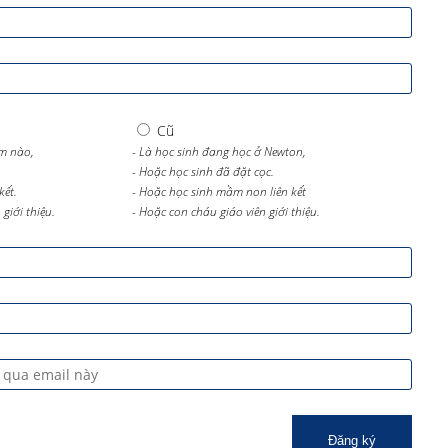
Cũ
m nào,
- Là học sinh đang học ở Newton,
- Hoặc học sinh đã đặt cọc.
kết.
- Hoặc học sinh mầm non liên kết
giới thiệu.
- Hoặc con cháu giáo viên giới thiệu.
Đăng ký