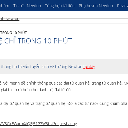
 nhóm
Tin tức Newton
Tổng hợp tài liệu
Phụ huynh Newton
Revie
 TRONG 10 PHÚT
Ệ CHỈ TRONG 10 PHÚT
thông tin tư vấn tuyển sinh về trường Newton
tại đây
ối với mệnh đề chính thông qua các đại từ quan hệ, trạng từ quan hệ. 
iải thích rõ hơn cho danh từ, đại từ đó.
à đại từ quan hệ và trạng từ quan hệ. Đó là các từ nào? Cùng khám phá c
8Ix0MVSGxFWxrmXiQFj51P7W3tUf?usp=sharing