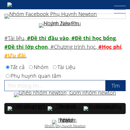
#Tài liệu
,
#Đề thi đầu vào
,
#Đề thi học bổng
,
#Đề thi lớp chọn
,
#Chương trình học
,
#Học phí
,
#Ưu đãi
,
Tất cả
Nhóm
Tài Liệu
Phụ huynh quan tâm
Nhóm phụ huynh Newton