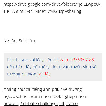
https://drive.google.com/drive/folders/1jeILLwpcU-i
T4CDGCoCEvtcENMeYDtVK?usp=sharing
Nguồn: Sưu tầm.
Phụ huynh vui lòng liên hệ
Zalo: 0376953188
để nhận đầy đủ thông tin tư vấn tuyển sinh về
trường Newton
tại đây
#bảng chữ cái tiếng anh pdf
,
#vẽ trường
học
,
#school
,
#tìm nhóm cs4
,
#ghép nhóm
newton
,
#debate challenge pdf
,
#amo