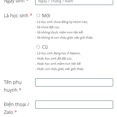
Ngày sinh
*
Là học sinh
*
Mới
- Là học sinh chưa đăng ký nhóm nào,
- Và chưa đặt cọc,
- Và không thuộc mầm non liên kết.
- Và không là con cháu giáo viên giới thiệu.
Cũ
- Là học sinh đang học ở Newton,
- Hoặc học sinh đã đặt cọc.
- Hoặc học sinh mầm non liên kết
- Hoặc con cháu giáo viên giới thiệu.
Tên phụ
huynh
*
Điện thoại /
Zalo
*