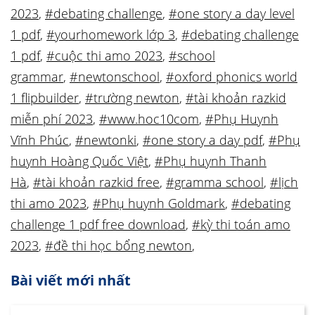
2023
,
#debating challenge
,
#one story a day level
1 pdf
,
#yourhomework lớp 3
,
#debating challenge
1 pdf
,
#cuộc thi amo 2023
,
#school
grammar
,
#newtonschool
,
#oxford phonics world
1 flipbuilder
,
#trường newton
,
#tài khoản razkid
miễn phí 2023
,
#www.hoc10com
,
#Phụ Huynh
Vĩnh Phúc
,
#newtonki
,
#one story a day pdf
,
#Phụ
huynh Hoàng Quốc Việt
,
#Phụ huynh Thanh
Hà
,
#tài khoản razkid free
,
#gramma school
,
#lịch
thi amo 2023
,
#Phụ huynh Goldmark
,
#debating
challenge 1 pdf free download
,
#kỳ thi toán amo
2023
,
#đề thi học bổng newton
,
Bài viết mới nhất