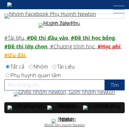
#Tài liệu
,
#Đề thi đầu vào
,
#Đề thi học bổng
,
#Đề thi lớp chọn
,
#Chương trình học
,
#Học phí
,
#Ưu đãi
,
Tất cả
Nhóm
Tài Liệu
Phụ huynh quan tâm
Nhóm phụ huynh Newton