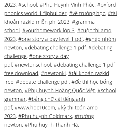
2023
,
#school
,
#Phụ Huynh Vĩnh Phúc
,
#oxford
phonics world 1 flipbuilder
,
#vẽ trường học
,
#tài
khoản razkid miễn phí 2023
,
#gramma
school
,
#yourhomework lớp 3
,
#cuộc thi amo
2023
,
#one story a day level 1 pdf
,
#ghép nhóm
newton
,
#debating challenge 1 pdf
,
#debating
challenge
,
#one story a day
pdf
,
#newtonschool
,
#debating challenge 1 pdf
free download
,
#newtonki
,
#tài khoản razkid
free
,
#debate challenge pdf
,
#đề thi học bổng
newton
,
#Phụ huynh Hoàng Quốc Việt
,
#school
grammar
,
#bảng chữ cái tiếng anh
pdf
,
#www.hoc10com
,
#kỳ thi toán amo
2023
,
#Phụ huynh Goldmark
,
#trường
newton
,
#Phụ huynh Thanh Hà
,