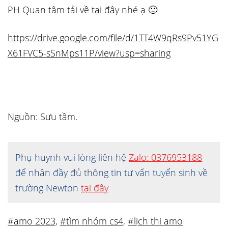
PH Quan tâm tải về tại đây nhé ạ 🙂
https://drive.google.com/file/d/1TT4W9qRs9Pv51YG
X61FVC5-sSnMps11P/view?usp=sharing
Nguồn: Sưu tầm.
Phụ huynh vui lòng liên hệ
Zalo: 0376953188
để nhận đầy đủ thông tin tư vấn tuyển sinh về
trường Newton
tại đây
#amo 2023
,
#tìm nhóm cs4
,
#lịch thi amo