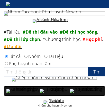
#Tài liệu
,
#Đề thi đầu vào
,
#Đề thi học bổng
,
#Đề thi lớp chọn
,
#Chương trình học
,
#Học phí
,
#Ưu đãi
,
Tất cả
Nhóm
Tài Liệu
Phụ huynh quan tâm
Nhóm phụ huynh Newton