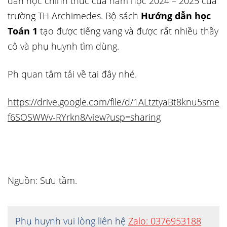
dẫn học chính thức của năm học 2024 – 2025 của
trường TH Archimedes. Bộ sách
Hướng dẫn học
Toán 1
tạo được tiếng vang và được rất nhiều thầy
cô và phụ huynh tìm dùng.
Ph quan tâm tải về tại đây nhé.
https://drive.google.com/file/d/1ALtztyaBt8knu5sme
f6SOSWWv-RYrkn8/view?usp=sharing
Nguồn: Sưu tầm.
Phụ huynh vui lòng liên hệ
Zalo: 0376953188