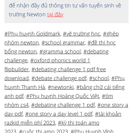
để nhận đầy đủ thông tin tư vấn tuyển sinh về
trường Newton
tại đây
#Phụ huynh Goldmark
,
#vẽ trường học
,
#ghép
nhóm newton
,
#school grammar
,
#đề thi học
bổng newton
,
#gramma school
,
#debating
challenge
,
#oxford phonics world 1
flipbuilder
,
#debating challenge 1 pdf free
download
,
#debate challenge pdf
,
#school
,
#Phụ
huynh Thanh Hà
,
#newtonki
,
#bảng chữ cái tiếng
anh pdf
,
#Phụ huynh Hoàng Quốc Việt
,
#tìm
nhóm cs4
,
#debating challenge 1 pdf
,
#one story a
day pdf
,
#one story a day level 1 pdf
,
#tài khoản
razkid miễn phí 2023
,
#kỳ thi toán amo
2023
,
#cuộc thi amo 2023
,
#Phụ Huynh Vĩnh