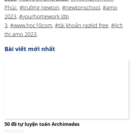
Phúc
,
#trường newton
,
#newtonschool
,
#amo
2023
,
#yourhomework lớp
3
,
#www.hoc10com
,
#tài khoản razkid free
,
#lịch
thi amo 2023
,
Bài viết mới nhất
50 đề tự luyện toán Archimedes
30/07/2026