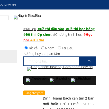
ws Newton
#Tài liệu
,
#Đề thi đầu vào
,
#Đề thi học bổng
,
#Đề thi lớp chọn
,
#Chương trình học
,
#Học
phí
,
#Ưu đãi
,
Tất cả
Nhóm
Tài Liệu
Phụ huynh quan tâm
Đang chờ ghép
Đinh Hoàng Bách cần tìm 2 bạn
mới, hoặc 1 cũ + 1 mới CS1, CS2