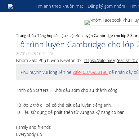
Tìm ảnh theo khuôn mặt
Đăng ký gom nhóm
Tìm
Trang chủ
»
Tổng hợp tài liệu
»
Lộ trình luyện Cambridge cho lớp 2 Star
Lộ trình luyện Cambridge cho lớp 2
20/01/2025 16:16 PM
Nhóm Zalo Phụ huynh Newton 03:
https://zalo.me/g/eacish207
Phụ huynh vui lòng liên hệ
Zalo: 0376953188
để nhận đầy đủ 
Trình độ Starters – Khởi đầu sớm cho sự thành công
Từ lớp 2 trở đi, bé có thể bắt đầu luyện tiếng anh.
Tài liệu sử dụng để phát triển từ vựng và kỹ năng cơ bản
Family and friends
Everybody up