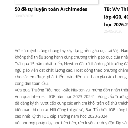
50 đề tự luyện toán Archimedes
TB: V/v Th
30/07/2026
lớp 4G0, 
học 2026-
25/05/2026
Với sứ mệnh cùng chung tay xây dựng nền giáo dục tại Việt Nam,
không thể thiếu song hành cùng chương trình giáo dục của nhà t
Trải qua 15 năm phát triển, Newton đã trở thành ngôi trường đá
ngũ giáo viên đạt chất lượng cao. Hoạt động theo phương châm
cho các em được phát triển toàn diện khi tham gia các chương t
công dân toàn cầu.
Vừa qua, Trường Tiểu học I-sắc Niu-tơn vui mừng đón nhân thông
Anh qua Internet - IOE năm học 2023-2024” - Vòng cấp Trường v
đã đăng ký thi vượt cấp cùng các anh chị khối trên để thử thách
biên bản thi do các Hội đồng thi gửi về, Ban Tổ chức IOE công 
cao nhất Kỳ thi IOE cấp Trường năm học 2023-2024:
Với phương pháp dạy học tiên tiến, rèn luyện tư duy độc lập s