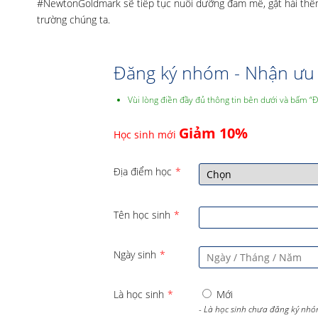
#NewtonGoldmark sẽ tiếp tục nuôi dưỡng đam mê, gặt hái thêm 
trường chúng ta.
Đăng ký nhóm - Nhận ưu 
Vùi lòng điền đầy đủ thông tin bên dưới và bấm “
Giảm 10%
Học sinh mới
Địa điểm học
*
Tên học sinh
*
Ngày sinh
*
Là học sinh
*
Mới
- Là học sinh chưa đăng ký nhó