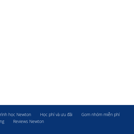
rình học Newton
Học phí và ưu đãi
Gom nhóm miễn phí
ờng
Reviews Newton