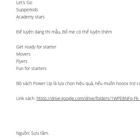
Let’s Go
Supperkids
Academy stars
Để luyện dạng thi mẫu, Bố mẹ có thể luyện thêm
Get ready for starter
Movers
Flyers
Fun for starters
Bộ sách Power Up là lựa chọn hiệu quả, nếu muốn hooox trợ co
Link sách:
https://drive.google.com/drive/folders/1WPE8NFq-
Nguồn: Sưu tầm.