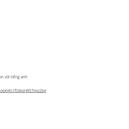
n với tiếng anh
Fk_o6KgEi1fSWoHR5Tmiz2bg