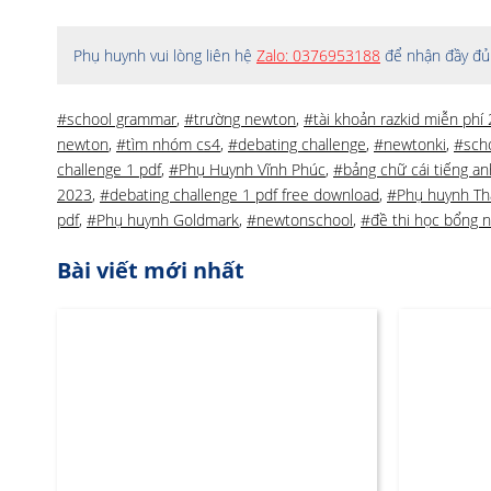
Phụ huynh vui lòng liên hệ
Zalo: 0376953188
để nhận đầy đủ 
#school grammar
,
#trường newton
,
#tài khoản razkid miễn phí
newton
,
#tìm nhóm cs4
,
#debating challenge
,
#newtonki
,
#sch
challenge 1 pdf
,
#Phụ Huynh Vĩnh Phúc
,
#bảng chữ cái tiếng an
2023
,
#debating challenge 1 pdf free download
,
#Phụ huynh Th
pdf
,
#Phụ huynh Goldmark
,
#newtonschool
,
#đề thi học bổng 
Bài viết mới nhất