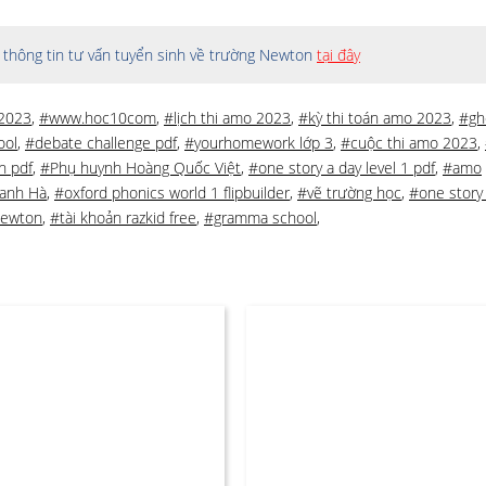
thông tin tư vấn tuyển sinh về trường Newton
tại đây
 2023
,
#www.hoc10com
,
#lịch thi amo 2023
,
#kỳ thi toán amo 2023
,
#gh
ool
,
#debate challenge pdf
,
#yourhomework lớp 3
,
#cuộc thi amo 2023
,
h pdf
,
#Phụ huynh Hoàng Quốc Việt
,
#one story a day level 1 pdf
,
#amo
anh Hà
,
#oxford phonics world 1 flipbuilder
,
#vẽ trường học
,
#one story
newton
,
#tài khoản razkid free
,
#gramma school
,