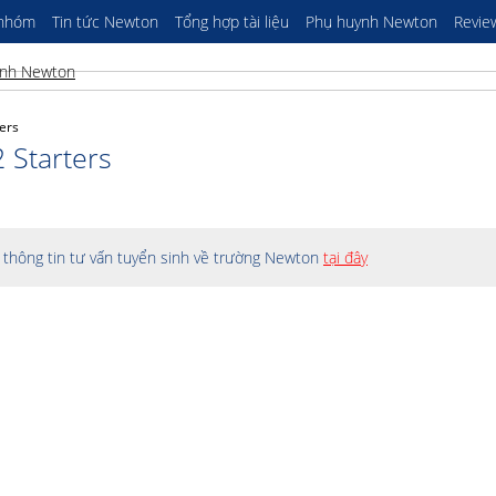
 nhóm
Tin tức Newton
Tổng hợp tài liệu
Phụ huynh Newton
Revie
ters
 Starters
thông tin tư vấn tuyển sinh về trường Newton
tại đây