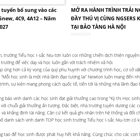
i tuyển bổ sung vào các
MỞ RA HÀNH TRÌNH TRẢI 
4Gnew, 4C9, 4A12 – Năm
ĐẦY THÚ VỊ CÙNG NGSERS K
2027
TẠI BẢO TÀNG HÀ NỘI
03/04/2026
 trường Tiểu học I-sắc Niu-tơn luôn coi những chiến dịch thiện nguyện 
rường để việc dạy và học luôn gắn với trách nhiệm xã hội.
p ứng hơn cả kỳ vọng của quý phụ huynh với chương trình học, cơ sở vật
 “Mỗi học sinh là một nhà lãnh đạo tương lai” Newton luôn mang đến nh
rình, sự kiện mang phong cách quốc tế, tiến tới là những nhà lãnh đạo t
 báo vinh danh các học sinh đạt giải thưởng cao trong "Kỳ thi Học sinh 
ới chuỗi giải thưởng ấn tượng. Đặc biệt, nhà trường tuyên dương các c
 và khẳng định tài năng. Căn cứ kết quả ghi nhận trên hệ thống và đối ch
bố danh sách vinh danh TOP học sinh trường Tiểu học I-sắc Niu-tơn có k
áng tạo để học sinh được phát huy hết khả năng. Cùng chúc cho các con 