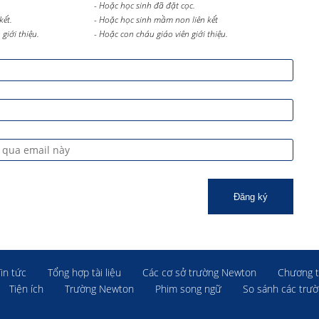
- Hoặc học sinh đã đặt cọc.
kết.
- Hoặc học sinh mầm non liên kết
giới thiệu.
- Hoặc con cháu giáo viên giới thiệu.
Đăng ký
Tin tức
Tổng hợp tài liệu
Các cơ sở trường Newton
Chương t
Tiện ích
Trường Newton
Phim song ngữ
So sánh các trư