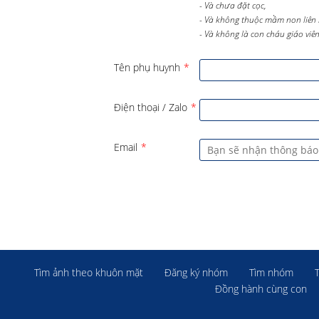
- Và chưa đặt cọc,
- Và không thuộc mầm non liên 
- Và không là con cháu giáo viên 
Tên phụ huynh
*
Điện thoại / Zalo
*
Email
*
Tìm ảnh theo khuôn mặt
Đăng ký nhóm
Tìm nhóm
Đồng hành cùng con