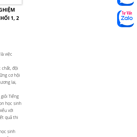
NGHIỆM
HỐI 1, 2
là việc
 chất, đội
ững cơ hội
ương lai,
giỏi Tiếng
on học sinh
iếu với
ết quả thi
học sinh