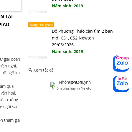
Năm sinh: 2019
30/06/2026
N TẠI
PIAD
Đang chờ ghép
Đỗ Phương Thảo cần tìm 2 bạn
mới CS1, CS2 Newton
29/06/2026
Năm sinh: 2019
29/06/2026
ừ giai đoạn
ích nghi,
🔍 Xem tất cả
 bỡ ngỡ khi
năm qua,
Nhóm phụ huynh Newton
 văn hoá,
môi trường
g ngôi sao
on tham gia