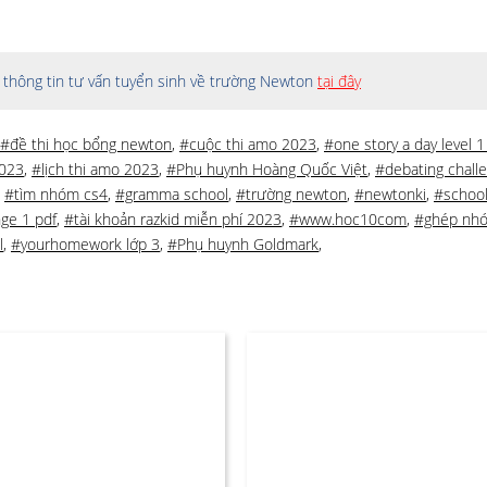
thông tin tư vấn tuyển sinh về trường Newton
tại đây
#đề thi học bổng newton
,
#cuộc thi amo 2023
,
#one story a day level 1
023
,
#lịch thi amo 2023
,
#Phụ huynh Hoàng Quốc Việt
,
#debating chall
,
#tìm nhóm cs4
,
#gramma school
,
#trường newton
,
#newtonki
,
#schoo
nge 1 pdf
,
#tài khoản razkid miễn phí 2023
,
#www.hoc10com
,
#ghép nh
l
,
#yourhomework lớp 3
,
#Phụ huynh Goldmark
,