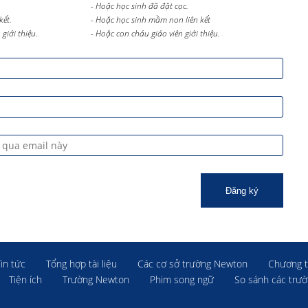
- Hoặc học sinh đã đặt cọc.
kết.
- Hoặc học sinh mầm non liên kết
giới thiệu.
- Hoặc con cháu giáo viên giới thiệu.
Đăng ký
Tin tức
Tổng hợp tài liệu
Các cơ sở trường Newton
Chương t
Tiện ích
Trường Newton
Phim song ngữ
So sánh các trư