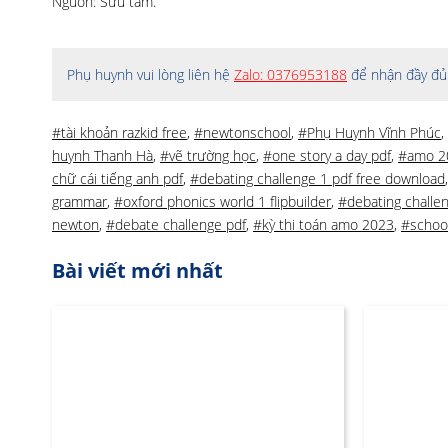
Nguồn: Sưu tầm.
Phụ huynh vui lòng liên hệ
Zalo: 0376953188
để nhận đầy đủ 
#tài khoản razkid free
,
#newtonschool
,
#Phụ Huynh Vĩnh Phúc
,
huynh Thanh Hà
,
#vẽ trường học
,
#one story a day pdf
,
#amo 2
chữ cái tiếng anh pdf
,
#debating challenge 1 pdf free download
grammar
,
#oxford phonics world 1 flipbuilder
,
#debating challe
newton
,
#debate challenge pdf
,
#kỳ thi toán amo 2023
,
#schoo
Bài viết mới nhất