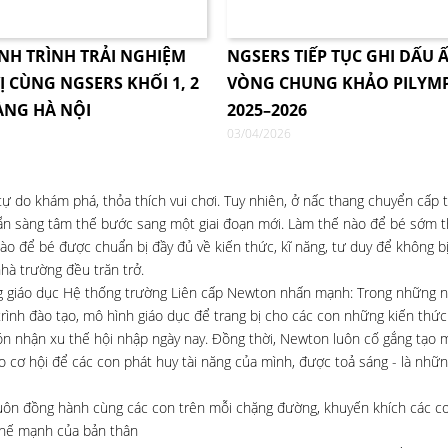
NH TRÌNH TRẢI NGHIỆM
NGSERS TIẾP TỤC GHI DẤU Ấ
Ị CÙNG NGSERS KHỐI 1, 2
VÒNG CHUNG KHẢO PILYM
ÀNG HÀ NỘI
2025–2026
03/04/2026
do khám phá, thỏa thích vui chơi. Tuy nhiên, ở nấc thang chuyển cấp t
n sàng tâm thế bước sang một giai đoạn mới. Làm thế nào để bé sớm th
ào để bé được chuẩn bị đầy đủ về kiến thức, kĩ năng, tư duy để không bị
hà trường đều trăn trở.
đồng giáo dục Hệ thống trường Liên cấp Newton nhấn mạnh: Trong những 
rình đào tạo, mô hình giáo dục để trang bị cho các con những kiến thức
đón nhận xu thế hội nhập ngày nay. Đồng thời, Newton luôn cố gắng tạo 
o cơ hội để các con phát huy tài năng của mình, được toả sáng - là nhữn
 luôn đồng hành cùng các con trên mỗi chặng đường, khuyến khích các c
 thế mạnh của bản thân