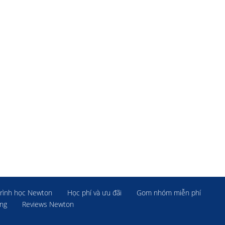
rình học Newton
Học phí và ưu đãi
Gom nhóm miễn phí
ờng
Reviews Newton