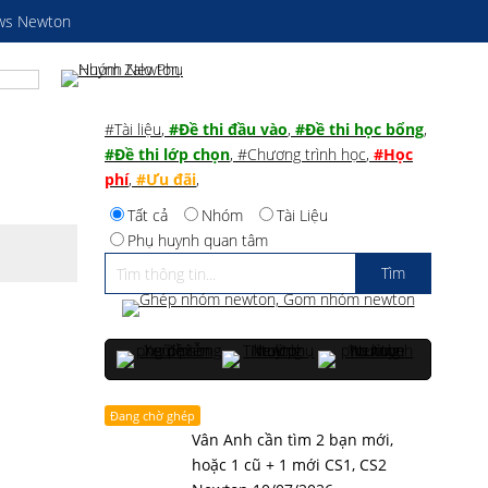
ws Newton
#Tài liệu
,
#Đề thi đầu vào
,
#Đề thi học bổng
,
#Đề thi lớp chọn
,
#Chương trình học
,
#Học
phí
,
#Ưu đãi
,
Tất cả
Nhóm
Tài Liệu
Phụ huynh quan tâm
Đang chờ ghép
Vân Anh cần tìm 2 bạn mới,
hoặc 1 cũ + 1 mới CS1, CS2