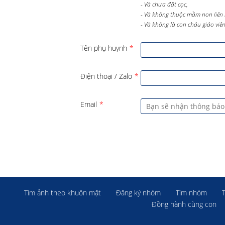
- Và chưa đặt cọc,
- Và không thuộc mầm non liên 
- Và không là con cháu giáo viên 
Tên phụ huynh
*
Điện thoại / Zalo
*
Email
*
Tìm ảnh theo khuôn mặt
Đăng ký nhóm
Tìm nhóm
Đồng hành cùng con