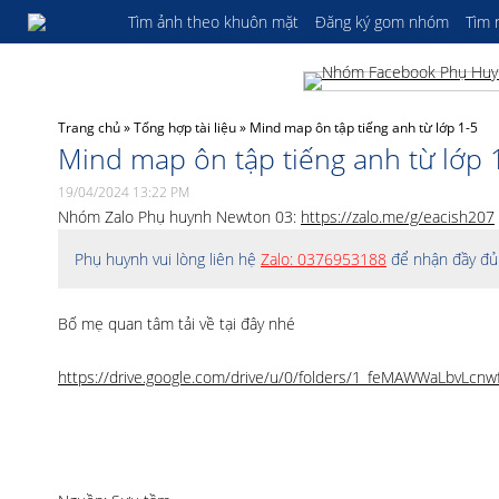
Tìm ảnh theo khuôn mặt
Đăng ký gom nhóm
Tìm
Trang chủ
»
Tổng hợp tài liệu
»
Mind map ôn tập tiếng anh từ lớp 1-5
Mind map ôn tập tiếng anh từ lớp 
19/04/2024 13:22 PM
Nhóm Zalo Phụ huynh Newton 03:
https://zalo.me/g/eacish207
Phụ huynh vui lòng liên hệ
Zalo: 0376953188
để nhận đầy đủ 
Bố mẹ quan tâm tải về tại đây nhé
https://drive.google.com/drive/u/0/folders/1_feMAWWaLbvLcn