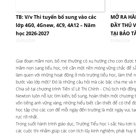
TB: V/v Thi tuyển bổ sung vào các
MỞ RA HÀ
lớp 4G0, 4Gnew, 4C9, 4A12 – Năm
ĐẦY THÚ V
học 2026-2027
TẠI BẢO T
25/05/2026
03/04/2026
Giai đoạn mầm non, bố mẹ thường có xu hướng cho con được tự 
mầm non sang tiểu học, trẻ cần một nền móng vững chắc để sẵ
làm quen với những hoạt động ở môi trường tiểu học, làm thế n
bước vào lớp một? Đó là những câu hỏi mà các bậc cha mẹ và n
Chia sẻ tại chương trình Tiến sĩ Lê Thị Chính - Chủ tịch Hội 
Newton luôn nỗ lực tìm kiến, bổ sung, hoàn thiện một chương t
vốn tiếng anh vững vàng, những hiểu biết cần thiết để có thể 
học tập cho các con để mỗi ngày đến trường là một ngày vui, tạ
rực rỡ nhất.
Trong suốt hành trình giáo dục, Trường Tiểu học I-sắc Niu-tơn
các cuộc thi nhằm giúp các con tích lũy kinh nghiệm, phát huy