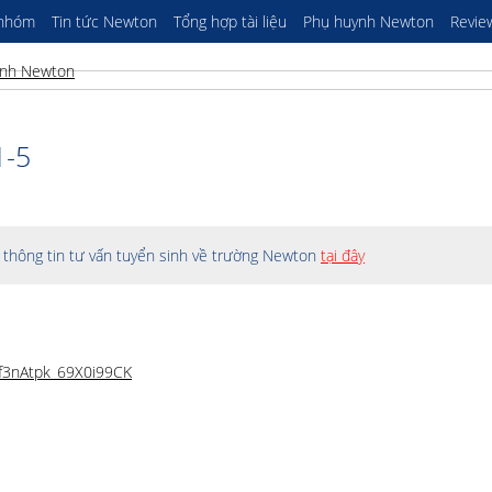
 nhóm
Tin tức Newton
Tổng hợp tài liệu
Phụ huynh Newton
Revie
1-5
thông tin tư vấn tuyển sinh về trường Newton
tại đây
wf3nAtpk_69X0i99CK