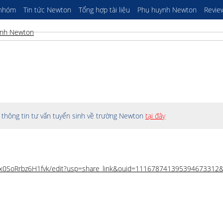
 nhóm
Tin tức Newton
Tổng hợp tài liệu
Phụ huynh Newton
Revie
thông tin tư vấn tuyển sinh về trường Newton
tại đây
ZSx0SoRrbz6H1fvk/edit?usp=share_link&ouid=111678741395394673312&