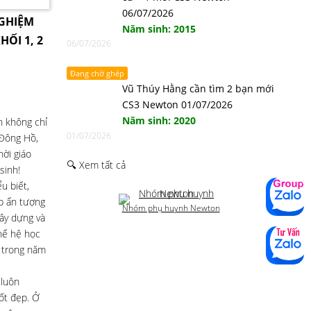
06/07/2026
NGHIỆM
Năm sinh: 2015
HỐI 1, 2
06/07/2026
Đang chờ ghép
Vũ Thúy Hằng cần tìm 2 bạn mới
CS3 Newton 01/07/2026
Năm sinh: 2020
h không chỉ
01/07/2026
 Đông Hồ,
ời giáo
🔍 Xem tất cả
sinh!
u biết,
ấp ấn tượng
Nhóm phụ huynh Newton
gây dựng và
hế hệ học
ớ trong năm
 luôn
tốt đẹp. Ở