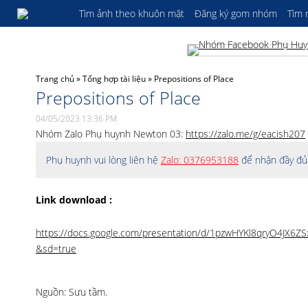
Tìm ảnh theo khuôn mặt
Đăng ký gom nhóm
Tìm
Trang chủ
»
Tổng hợp tài liệu
»
Prepositions of Place
Prepositions of Place
04/05/2023 13:36 PM
Nhóm Zalo Phụ huynh Newton 03:
https://zalo.me/g/eacish207
Phụ huynh vui lòng liên hệ
Zalo: 0376953188
để nhận đầy đủ 
Link download :
https://docs.google.com/presentation/d/1pzwHYKl8qryO4JX6
&sd=true
Nguồn: Sưu tầm.