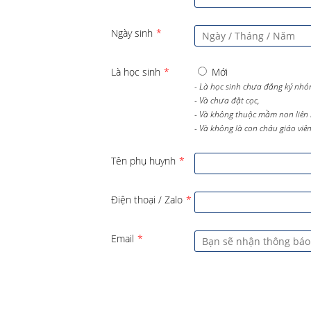
Ngày sinh
*
Là học sinh
*
Mới
- Là học sinh chưa đăng ký nhó
- Và chưa đặt cọc,
- Và không thuộc mầm non liên 
- Và không là con cháu giáo viên 
Tên phụ huynh
*
Điện thoại / Zalo
*
Email
*