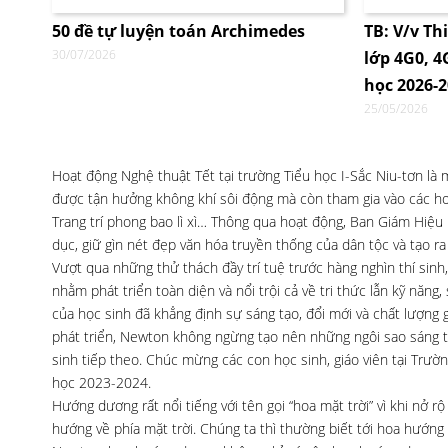
50 đề tự luyện toán Archimedes
TB: V/v Th
30/07/2026
lớp 4G0, 
học 2026-
25/05/2026
Hoạt động Nghệ thuật Tết tại trường Tiểu học I-Sắc Niu-tơn là
được tận hưởng không khí sôi động mà còn tham gia vào các ho
Trang trí phong bao lì xì… Thông qua hoạt động, Ban Giám Hiệu
dục, giữ gìn nét đẹp văn hóa truyền thống của dân tộc và tạo ra
Vượt qua những thử thách đầy trí tuệ trước hàng nghìn thí sinh
nhằm phát triển toàn diện và nổi trội cả về tri thức lẫn kỹ năn
của học sinh đã khẳng định sự sáng tạo, đổi mới và chất lượng 
phát triển, Newton không ngừng tạo nên những ngôi sao sáng tr
sinh tiếp theo. Chúc mừng các con học sinh, giáo viên tại Trư
học 2023-2024.
Hướng dương rất nổi tiếng với tên gọi “hoa mặt trời” vì khi nở 
hướng về phía mặt trời. Chúng ta thì thường biết tới hoa hướng 