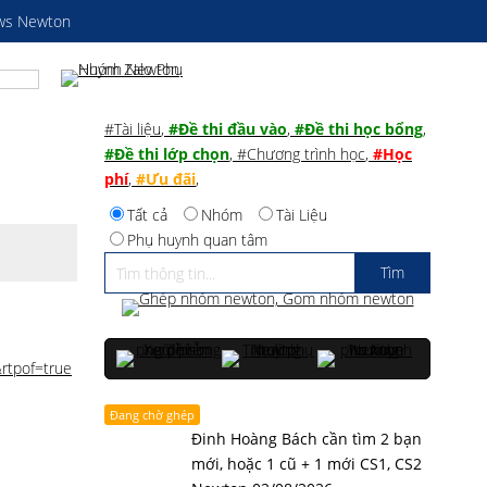
ws Newton
#Tài liệu
,
#Đề thi đầu vào
,
#Đề thi học bổng
,
#Đề thi lớp chọn
,
#Chương trình học
,
#Học
phí
,
#Ưu đãi
,
Tất cả
Nhóm
Tài Liệu
Phụ huynh quan tâm
rtpof=true
Đang chờ ghép
Đinh Hoàng Bách cần tìm 2 bạn
mới, hoặc 1 cũ + 1 mới CS1, CS2