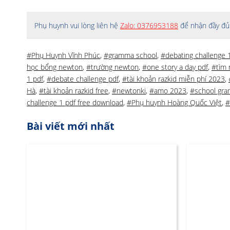
Phụ huynh vui lòng liên hệ
Zalo: 0376953188
để nhận đầy đủ 
#Phụ Huynh Vĩnh Phúc
,
#gramma school
,
#debating challenge 
học bổng newton
,
#trường newton
,
#one story a day pdf
,
#tìm
1 pdf
,
#debate challenge pdf
,
#tài khoản razkid miễn phí 2023
,
Hà
,
#tài khoản razkid free
,
#newtonki
,
#amo 2023
,
#school gr
challenge 1 pdf free download
,
#Phụ huynh Hoàng Quốc Việt
,
#
Bài viết mới nhất