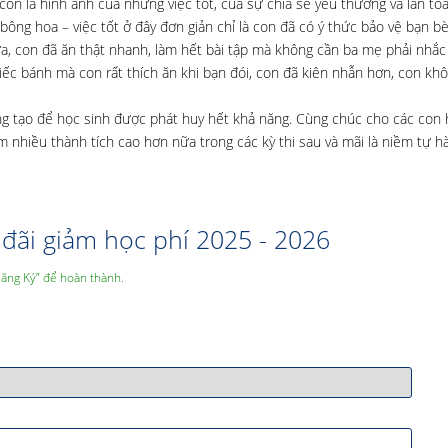
n là hình ảnh của những việc tốt, của sự chia sẻ yêu thương và lan tỏ
ng hoa – việc tốt ở đây đơn giản chỉ là con đã có ý thức bảo vệ bạn bè,
ửa, con đã ăn thật nhanh, làm hết bài tập mà không cần ba mẹ phải nhắc
ếc bánh mà con rất thích ăn khi bạn đói, con đã kiên nhẫn hơn, con kh
áng tạo để học sinh được phát huy hết khả năng. Cùng chúc cho các con 
nhiều thành tích cao hơn nữa trong các kỳ thi sau và mãi là niềm tự h
đãi giảm học phí 2025 - 2026
Đăng Ký” để hoàn thành.