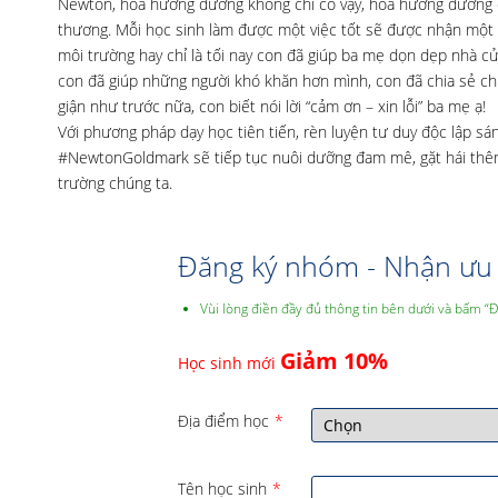
Newton, hoa hướng dương không chỉ có vậy, hoa hướng dương cò
thương. Mỗi học sinh làm được một việc tốt sẽ được nhận một bô
môi trường hay chỉ là tối nay con đã giúp ba mẹ dọn dẹp nhà c
con đã giúp những người khó khăn hơn mình, con đã chia sẻ chi
giận như trước nữa, con biết nói lời “cảm ơn – xin lỗi” ba mẹ ạ!
Với phương pháp dạy học tiên tiến, rèn luyện tư duy độc lập s
#NewtonGoldmark sẽ tiếp tục nuôi dưỡng đam mê, gặt hái thêm 
trường chúng ta.
Đăng ký nhóm - Nhận ưu 
Vùi lòng điền đầy đủ thông tin bên dưới và bấm “
Giảm 10%
Học sinh mới
Địa điểm học
*
Tên học sinh
*