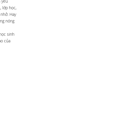
a yêu
 lớp học,
 nhở. Hay
ông nóng
học sinh
ào của