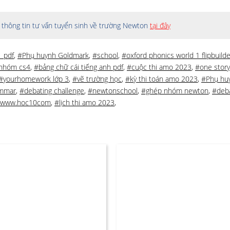
thông tin tư vấn tuyển sinh về trường Newton
tại đây
1 pdf
,
#Phụ huynh Goldmark
,
#school
,
#oxford phonics world 1 flipbuilde
 nhóm cs4
,
#bảng chữ cái tiếng anh pdf
,
#cuộc thi amo 2023
,
#one story 
#yourhomework lớp 3
,
#vẽ trường học
,
#kỳ thi toán amo 2023
,
#Phụ hu
ammar
,
#debating challenge
,
#newtonschool
,
#ghép nhóm newton
,
#deba
www.hoc10com
,
#lịch thi amo 2023
,