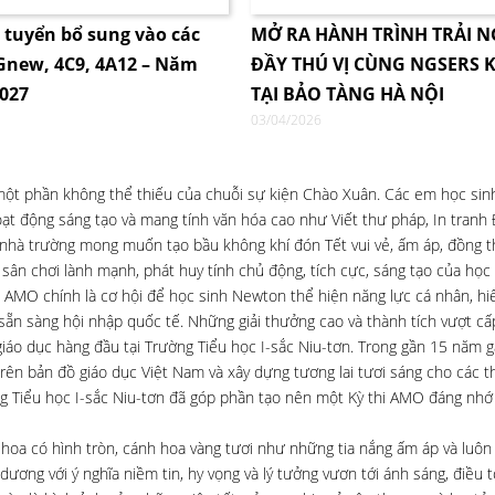
i tuyển bổ sung vào các
MỞ RA HÀNH TRÌNH TRẢI 
4Gnew, 4C9, 4A12 – Năm
ĐẦY THÚ VỊ CÙNG NGSERS K
2027
TẠI BẢO TÀNG HÀ NỘI
03/04/2026
 một phần không thể thiếu của chuỗi sự kiện Chào Xuân. Các em học sin
ạt động sáng tạo và mang tính văn hóa cao như Viết thư pháp, In tranh
 nhà trường mong muốn tạo bầu không khí đón Tết vui vẻ, ấm áp, đồng th
 sân chơi lành mạnh, phát huy tính chủ động, tích cực, sáng tạo của học 
, AMO chính là cơ hội để học sinh Newton thể hiện năng lực cá nhân, hiể
g, sẵn sàng hội nhập quốc tế. Những giải thưởng cao và thành tích vượt c
giáo dục hàng đầu tại Trường Tiểu học I-sắc Niu-tơn. Trong gần 15 năm 
ên bản đồ giáo dục Việt Nam và xây dựng tương lai tươi sáng cho các t
ờng Tiểu học I-sắc Niu-tơn đã góp phần tạo nên một Kỳ thi AMO đáng nh
rộ hoa có hình tròn, cánh hoa vàng tươi như những tia nắng ấm áp và luôn
dương với ý nghĩa niềm tin, hy vọng và lý tưởng vươn tới ánh sáng, điều 