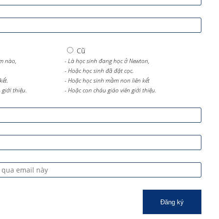
Cũ
m nào,
- Là học sinh đang học ở Newton,
- Hoặc học sinh đã đặt cọc.
kết.
- Hoặc học sinh mầm non liên kết
giới thiệu.
- Hoặc con cháu giáo viên giới thiệu.
Đăng ký