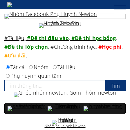
#Tài liệu
,
#Đề thi đầu vào
,
#Đề thi học bổng
,
#Đề thi lớp chọn
,
#Chương trình học
,
#Học phí
,
#Ưu đãi
,
Tất cả
Nhóm
Tài Liệu
Phụ huynh quan tâm
Nhóm phụ huynh Newton