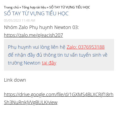
Trang chủ
»
Tổng hợp tài liệu
»
SỔ TAY TỪ VỰNG TIỂU HỌC
SỔ TAY TỪ VỰNG TIỂU HỌC
05/05/2023 11:48 AM
Nhóm Zalo Phụ huynh Newton 03:
https://zalo.me/g/eacish207
Phụ huynh vui lòng liên hệ
Zalo: 0376953188
để nhận đầy đủ thông tin tư vấn tuyển sinh về
trường Newton
tại đây
Link down
https://drive.google.com/file/d/1GXMS4BLXCRjf18rh
Sh3NuRnkJVVgBULK/view