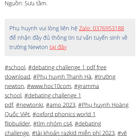
Nguồn: Sưu tầm.
Phụ huynh vui lòng liên hệ
Zalo: 0376953188
để nhận đầy đủ thông tin tư vấn tuyển sinh về
trường Newton
tại đây
#school
,
#debating challenge 1 pdf free
download
,
#Phụ huynh Thanh Hà
,
#trường
newton
,
#www.hoc10com
,
#gramma
school
,
#debating challenge 1
pdf
,
#newtonki
,
#amo 2023
,
#Phụ huynh Hoàng
Quốc Việt
,
#oxford phonics world 1
flipbuilder
,
#tìm nhóm cs4
,
#debating
challenge
,
#tài khoản razkid miễn phí 2023
,
#vẽ