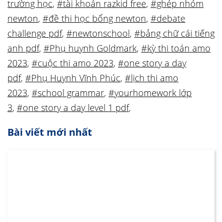
trường học
,
#tài khoản razkid free
,
#ghép nhóm
newton
,
#đề thi học bổng newton
,
#debate
challenge pdf
,
#newtonschool
,
#bảng chữ cái tiếng
anh pdf
,
#Phụ huynh Goldmark
,
#kỳ thi toán amo
2023
,
#cuộc thi amo 2023
,
#one story a day
pdf
,
#Phụ Huynh Vĩnh Phúc
,
#lịch thi amo
2023
,
#school grammar
,
#yourhomework lớp
3
,
#one story a day level 1 pdf
,
Bài viết mới nhất