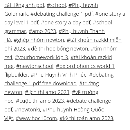
cái tiếng anh pdf
,
#school
,
#Phụ huynh
Goldmark
,
#debating challenge 1 pdf
,
#one story a
day level 1 pdf
,
#one story a day pdf
,
#school
grammar
,
#amo 2023
,
#Phụ huynh Thanh
Hà
,
#ghép nhóm newton
,
#tài khoản razkid miễn
phí 2023
,
#đề thi học bổng newton
,
#tìm nhóm
cs4
,
#yourhomework lớp 3
,
#tài khoản razkid
free
,
#newtonschool
,
#oxford phonics world 1
flipbuilder
,
#Phụ Huynh Vĩnh Phúc
,
#debating
challenge 1 pdf free download
,
#trường
newton
,
#lịch thi amo 2023
,
#vẽ trường
học
,
#cuộc thi amo 2023
,
#debate challenge
pdf
,
#newtonki
,
#Phụ huynh Hoàng Quốc
Việt
,
#www.hoc10com
,
#kỳ thi toán amo 2023
,