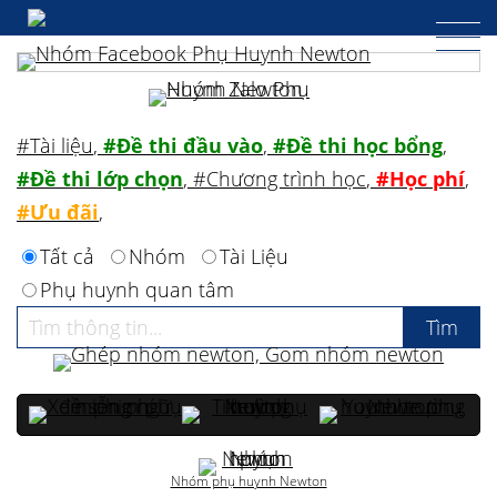
#Tài liệu
,
#Đề thi đầu vào
,
#Đề thi học bổng
,
#Đề thi lớp chọn
,
#Chương trình học
,
#Học phí
,
#Ưu đãi
,
Tất cả
Nhóm
Tài Liệu
Phụ huynh quan tâm
Nhóm phụ huynh Newton