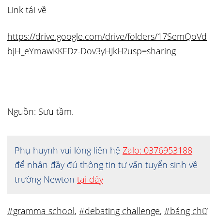
Link tải về
https://drive.google.com/drive/folders/17SemQoVd
bjH_eYmawKKEDz-Dov3yHJkH?usp=sharing
Nguồn: Sưu tầm.
Phụ huynh vui lòng liên hệ
Zalo: 0376953188
để nhận đầy đủ thông tin tư vấn tuyển sinh về
trường Newton
tại đây
#gramma school
,
#debating challenge
,
#bảng chữ