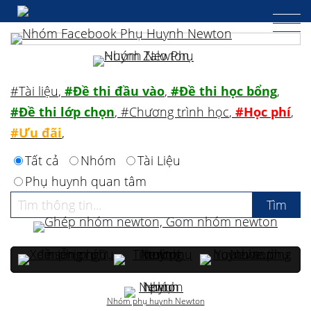
#Tài liệu
,
#Đề thi đầu vào
,
#Đề thi học bổng
,
#Đề thi lớp chọn
,
#Chương trình học
,
#Học phí
,
#Ưu đãi
,
Tất cả
Nhóm
Tài Liệu
Phụ huynh quan tâm
Nhóm phụ huynh Newton