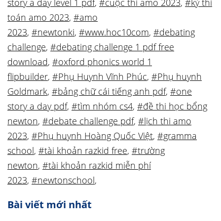
story a day level 1 pdf
,
#cuộc thi amo 2023
,
#kỳ thi
toán amo 2023
,
#amo
2023
,
#newtonki
,
#www.hoc10com
,
#debating
challenge
,
#debating challenge 1 pdf free
download
,
#oxford phonics world 1
flipbuilder
,
#Phụ Huynh Vĩnh Phúc
,
#Phụ huynh
Goldmark
,
#bảng chữ cái tiếng anh pdf
,
#one
story a day pdf
,
#tìm nhóm cs4
,
#đề thi học bổng
newton
,
#debate challenge pdf
,
#lịch thi amo
2023
,
#Phụ huynh Hoàng Quốc Việt
,
#gramma
school
,
#tài khoản razkid free
,
#trường
newton
,
#tài khoản razkid miễn phí
2023
,
#newtonschool
,
Bài viết mới nhất