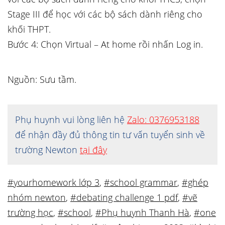
Stage III để học với các bộ sách dành riêng cho
khối THPT.
Bước 4: Chọn Virtual – At home rồi nhấn Log in.
Nguồn: Sưu tầm.
Phụ huynh vui lòng liên hệ
Zalo: 0376953188
để nhận đầy đủ thông tin tư vấn tuyển sinh về
trường Newton
tại đây
#yourhomework lớp 3
,
#school grammar
,
#ghép
nhóm newton
,
#debating challenge 1 pdf
,
#vẽ
trường học
,
#school
,
#Phụ huynh Thanh Hà
,
#one