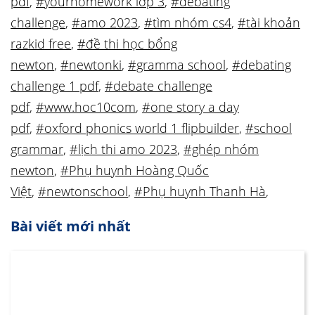
pdf
,
#yourhomework lớp 3
,
#debating
challenge
,
#amo 2023
,
#tìm nhóm cs4
,
#tài khoản
razkid free
,
#đề thi học bổng
newton
,
#newtonki
,
#gramma school
,
#debating
challenge 1 pdf
,
#debate challenge
pdf
,
#www.hoc10com
,
#one story a day
pdf
,
#oxford phonics world 1 flipbuilder
,
#school
grammar
,
#lịch thi amo 2023
,
#ghép nhóm
newton
,
#Phụ huynh Hoàng Quốc
Việt
,
#newtonschool
,
#Phụ huynh Thanh Hà
,
Bài viết mới nhất