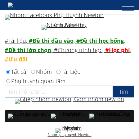
#Tài liệu
,
#Đề thi đầu vào
,
#Đề thi học bổng
,
#Đề thi lớp chọn
,
#Chương trình học
,
#Học phí
,
#Ưu đãi
,
Tất cả
Nhóm
Tài Liệu
Phụ huynh quan tâm
Nhóm phụ huynh Newton