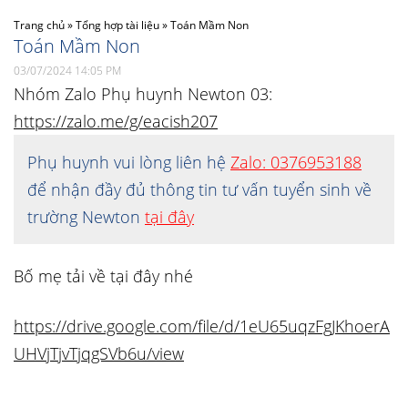
Trang chủ
»
Tổng hợp tài liệu
»
Toán Mầm Non
Toán Mầm Non
03/07/2024 14:05 PM
Nhóm Zalo Phụ huynh Newton 03:
https://zalo.me/g/eacish207
Phụ huynh vui lòng liên hệ
Zalo: 0376953188
để nhận đầy đủ thông tin tư vấn tuyển sinh về
trường Newton
tại đây
Bố mẹ tải về tại đây nhé
https://drive.google.com/file/d/1eU65uqzFgJKhoerA
UHVjTjvTjqgSVb6u/view