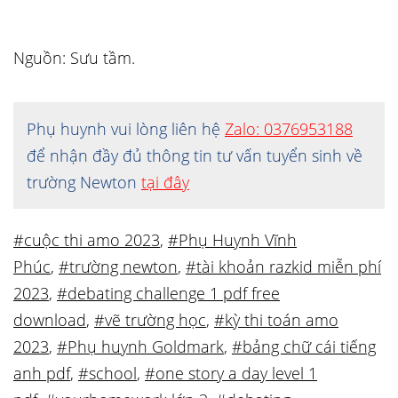
Nguồn: Sưu tầm.
Phụ huynh vui lòng liên hệ
Zalo: 0376953188
để nhận đầy đủ thông tin tư vấn tuyển sinh về
trường Newton
tại đây
#cuộc thi amo 2023
,
#Phụ Huynh Vĩnh
Phúc
,
#trường newton
,
#tài khoản razkid miễn phí
2023
,
#debating challenge 1 pdf free
download
,
#vẽ trường học
,
#kỳ thi toán amo
2023
,
#Phụ huynh Goldmark
,
#bảng chữ cái tiếng
anh pdf
,
#school
,
#one story a day level 1