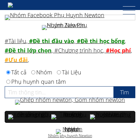
#Tài liệu
,
#Đề thi đầu vào
,
#Đề thi học bổng
,
#Đề thi lớp chọn
,
#Chương trình học
,
#Học phí
,
#Ưu đãi
,
Tất cả
Nhóm
Tài Liệu
Phụ huynh quan tâm
Nhóm phụ huynh Newton