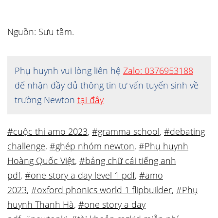
Nguồn: Sưu tầm.
Phụ huynh vui lòng liên hệ
Zalo: 0376953188
để nhận đầy đủ thông tin tư vấn tuyển sinh về
trường Newton
tại đây
#cuộc thi amo 2023
,
#gramma school
,
#debating
challenge
,
#ghép nhóm newton
,
#Phụ huynh
Hoàng Quốc Việt
,
#bảng chữ cái tiếng anh
pdf
,
#one story a day level 1 pdf
,
#amo
2023
,
#oxford phonics world 1 flipbuilder
,
#Phụ
huynh Thanh Hà
,
#one story a day