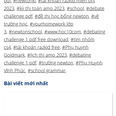
pdf
,
#newtonki
,
#tài khoản razkid miễn phí
2023
,
#kỳ thi toán amo 2023
,
#school
,
#debate
challenge pdf
,
#đề thi học bổng newton
,
#vẽ
trường học
,
#yourhomework lớp
3
,
#newtonschool
,
#www.hoc10com
,
#debating
challenge 1 pdf free download
,
#tìm nhóm
cs4
,
#tài khoản razkid free
,
#Phụ huynh
Goldmark
,
#lịch thi amo 2023
,
#debating
challenge 1 pdf
,
#trường newton
,
#Phụ Huynh
Vĩnh Phúc
,
#school grammar
,
Bài viết mới nhất