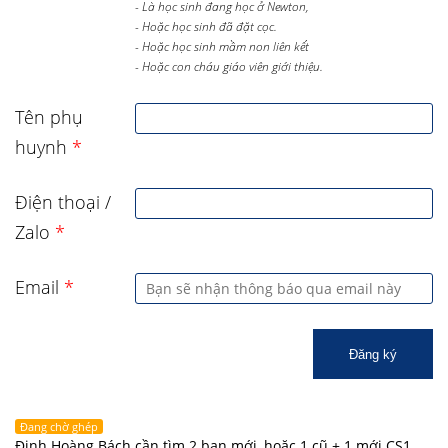
- Là học sinh đang học ở Newton,
- Hoặc học sinh đã đặt cọc.
- Hoặc học sinh mầm non liên kết
- Hoặc con cháu giáo viên giới thiệu.
Tên phụ
huynh
*
Điện thoại /
Zalo
*
Email
*
Đăng ký
Đang chờ ghép
Đinh Hoàng Bách cần tìm 2 bạn mới, hoặc 1 cũ + 1 mới CS1,