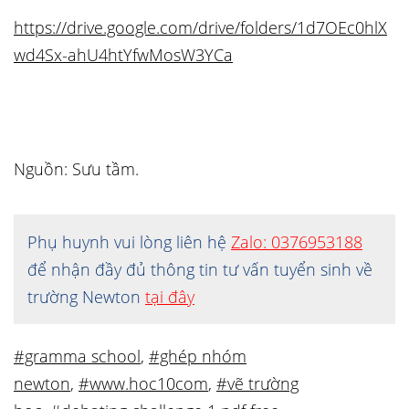
https://drive.google.com/drive/folders/1d7OEc0hlX
wd4Sx-ahU4htYfwMosW3YCa
Nguồn: Sưu tầm.
Phụ huynh vui lòng liên hệ
Zalo: 0376953188
để nhận đầy đủ thông tin tư vấn tuyển sinh về
trường Newton
tại đây
#gramma school
,
#ghép nhóm
newton
,
#www.hoc10com
,
#vẽ trường