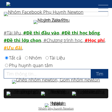
#Tài liệu
,
#Đề thi đầu vào
,
#Đề thi học bổng
,
#Đề thi lớp chọn
,
#Chương trình học
,
#Học phí
,
#Ưu đãi
,
Tất cả
Nhóm
Tài Liệu
Phụ huynh quan tâm
Nhóm phụ huynh Newton