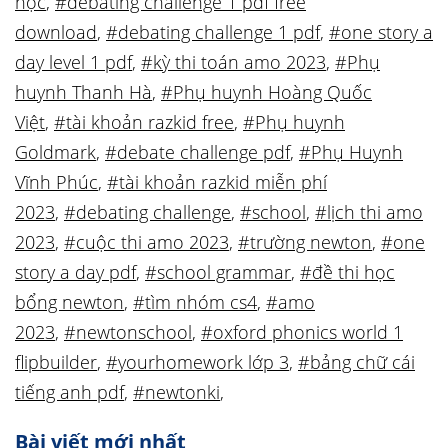
học
,
#debating challenge 1 pdf free
download
,
#debating challenge 1 pdf
,
#one story a
day level 1 pdf
,
#kỳ thi toán amo 2023
,
#Phụ
huynh Thanh Hà
,
#Phụ huynh Hoàng Quốc
Việt
,
#tài khoản razkid free
,
#Phụ huynh
Goldmark
,
#debate challenge pdf
,
#Phụ Huynh
Vĩnh Phúc
,
#tài khoản razkid miễn phí
2023
,
#debating challenge
,
#school
,
#lịch thi amo
2023
,
#cuộc thi amo 2023
,
#trường newton
,
#one
story a day pdf
,
#school grammar
,
#đề thi học
bổng newton
,
#tìm nhóm cs4
,
#amo
2023
,
#newtonschool
,
#oxford phonics world 1
flipbuilder
,
#yourhomework lớp 3
,
#bảng chữ cái
tiếng anh pdf
,
#newtonki
,
Bài viết mới nhất