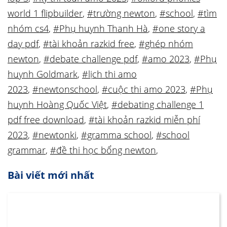
world 1 flipbuilder
,
#trường newton
,
#school
,
#tìm
nhóm cs4
,
#Phụ huynh Thanh Hà
,
#one story a
day pdf
,
#tài khoản razkid free
,
#ghép nhóm
newton
,
#debate challenge pdf
,
#amo 2023
,
#Phụ
huynh Goldmark
,
#lịch thi amo
2023
,
#newtonschool
,
#cuộc thi amo 2023
,
#Phụ
huynh Hoàng Quốc Việt
,
#debating challenge 1
pdf free download
,
#tài khoản razkid miễn phí
2023
,
#newtonki
,
#gramma school
,
#school
grammar
,
#đề thi học bổng newton
,
Bài viết mới nhất