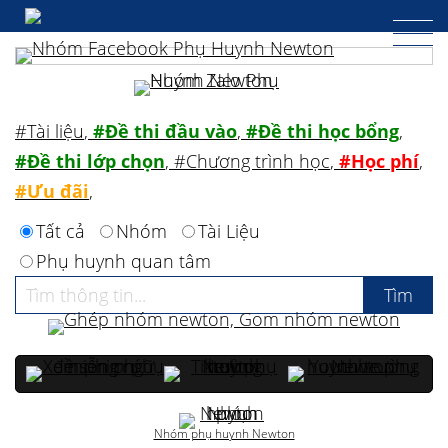
#Tài liệu
,
#Đề thi đầu vào
,
#Đề thi học bổng
,
#Đề thi lớp chọn
,
#Chương trình học
,
#Học phí
,
#Ưu đãi
,
Tất cả
Nhóm
Tài Liệu
Phụ huynh quan tâm
Nhóm phụ huynh Newton