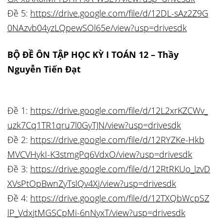
Đề 5:
https://drive.google.com/file/d/12DL-sAz2Z9G
0NAzvb04yzLQpewSOl65e/view?usp=drivesdk
BỘ ĐỀ ÔN TẬP HỌC KỲ I TOÁN 12 – Thầy
Nguyễn Tiến Đạt
Đề 1:
https://drive.google.com/file/d/12L2xrKZCWv_
uzk7Cq1TR1qru7l0GyTJN/view?usp=drivesdk
Đề 2:
https://drive.google.com/file/d/12RYZKe-Hkb
MVCVHykI-K3stmgPq6VdxO/view?usp=drivesdk
Đề 3:
https://drive.google.com/file/d/12RtRKUo_lzvD
XVsPtOpBwnZyTslQv4Xj/view?usp=drivesdk
Đề 4:
https://drive.google.com/file/d/12TXQbWcpSZ
lP_VdxjtMGSCpMi-6nNyxT/view?usp=drivesdk