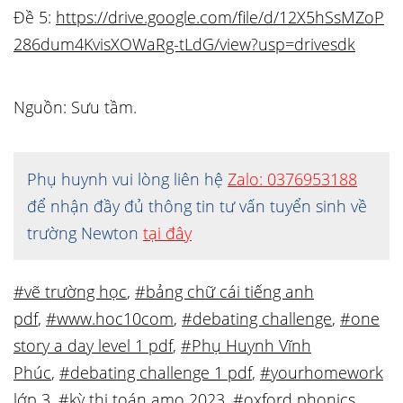
Đề 5:
https://drive.google.com/file/d/12X5hSsMZoP
286dum4KvisXOWaRg-tLdG/view?usp=drivesdk
Nguồn: Sưu tầm.
Phụ huynh vui lòng liên hệ
Zalo: 0376953188
để nhận đầy đủ thông tin tư vấn tuyển sinh về
trường Newton
tại đây
#vẽ trường học
,
#bảng chữ cái tiếng anh
pdf
,
#www.hoc10com
,
#debating challenge
,
#one
story a day level 1 pdf
,
#Phụ Huynh Vĩnh
Phúc
,
#debating challenge 1 pdf
,
#yourhomework
lớp 3
,
#kỳ thi toán amo 2023
,
#oxford phonics