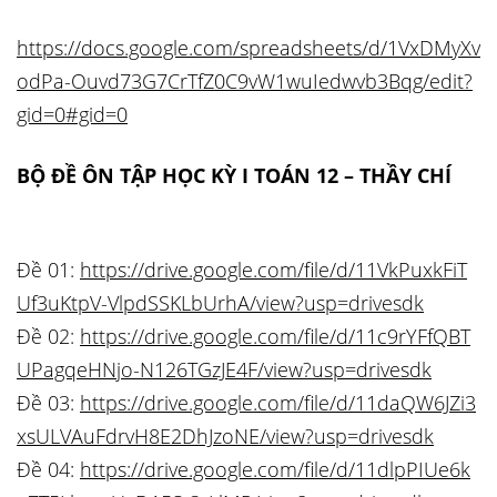
https://docs.google.com/spreadsheets/d/1VxDMyXv
odPa-Ouvd73G7CrTfZ0C9vW1wuIedwvb3Bqg/edit?
gid=0#gid=0
BỘ ĐỀ ÔN TẬP HỌC KỲ I TOÁN 12 – THẦY CHÍ
Đề 01:
https://drive.google.com/file/d/11VkPuxkFiT
Uf3uKtpV-VlpdSSKLbUrhA/view?usp=drivesdk
Đề 02:
https://drive.google.com/file/d/11c9rYFfQBT
UPagqeHNjo-N126TGzJE4F/view?usp=drivesdk
Đề 03:
https://drive.google.com/file/d/11daQW6JZi3
xsULVAuFdrvH8E2DhJzoNE/view?usp=drivesdk
Đề 04:
https://drive.google.com/file/d/11dlpPIUe6k