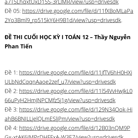
a7T5LhqxtUxD15S-3rLlMR/view?usp=drivesdk
Đề 05:
https://drive.google.com/file/d/11fXBoMLaPa
2Yo3Bml9_rp515kY6H9B1d/view?usp=drivesdk
.
ĐỀ THI CUỐI HỌC KỲ I TOÁN 12 – Thầy Nguyễn
Phan Tiến
Đề 1:
https://drive.google.com/file/d/11jfTV6hH0HXj
ULbNdCqqnAaoe2zef_u7/view?usp=drivesdk
Đề 2:
https://drive.google.com/file/d/11l54VvHwJkL0
66uPyH2HmJNPCMfz5j1g/view?usp=drivesdk
Đề 3:
https://drive.google.com/file/d/129N34Ook-Hi
ahB6BNILLjelQLmESljPm/view?usp=drivesdk
Đề 4:
https://drive.google.com/file/d/12B03nQM9P
Gx-xtAK6IMPrDHFFxA-W3E7/view?usp=drivesdk