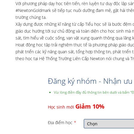
Với phương pháp dạy học tiên tiến, rèn luyện tư duy độc lập s
#NewtonGoldmark sẽ tiếp tục nuôi dưỡng đam mê, gặt hái thêm 
trường chúng ta.
Xây dựng được những kĩ năng từ cấp Tiểu học sẽ là bước đệm cho 
giáo dục hướng tới sự chủ động và toàn diện cho học sinh mà n
sát, tìm hiểu về cuộc sống, vạn vật xung quanh thông qua lăng k
Hoạt động học tập trải nghiệm thực tế là phương pháp giáo dục
phát triển các kỹ năng quan sát, tổng hợp thông tin, phát triển
theo học tại Hệ Thống Trường Liên Cấp Newton nói chung và T
Đăng ký nhóm - Nhận ưu 
Vùi lòng điền đầy đủ thông tin bên dưới và bấm “
Giảm 10%
Học sinh mới
Địa điểm học
*