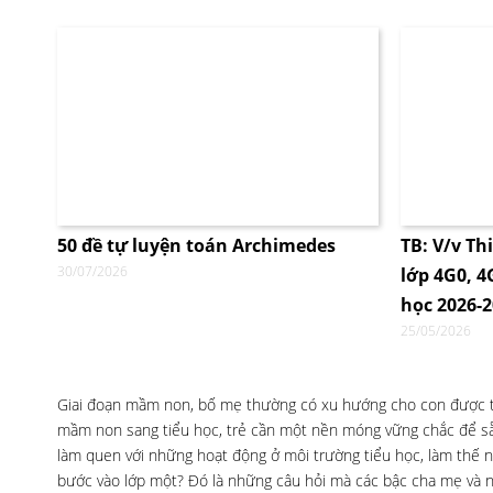
50 đề tự luyện toán Archimedes
TB: V/v Th
30/07/2026
lớp 4G0, 
học 2026-
25/05/2026
Giai đoạn mầm non, bố mẹ thường có xu hướng cho con được tự 
mầm non sang tiểu học, trẻ cần một nền móng vững chắc để sẵ
làm quen với những hoạt động ở môi trường tiểu học, làm thế n
bước vào lớp một? Đó là những câu hỏi mà các bậc cha mẹ và n