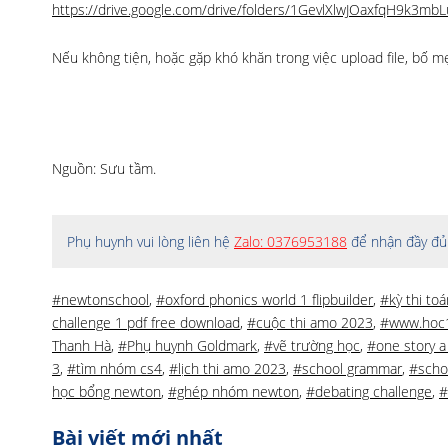
https://drive.google.com/drive/folders/1GevlXlwJOaxfqH9k3mb
Nếu không tiện, hoặc gặp khó khăn trong việc upload file, bố m
Nguồn: Sưu tầm.
Phụ huynh vui lòng liên hệ
Zalo: 0376953188
để nhận đầy đủ 
#newtonschool
,
#oxford phonics world 1 flipbuilder
,
#kỳ thi to
challenge 1 pdf free download
,
#cuộc thi amo 2023
,
#www.hoc
Thanh Hà
,
#Phụ huynh Goldmark
,
#vẽ trường học
,
#one story a
3
,
#tìm nhóm cs4
,
#lịch thi amo 2023
,
#school grammar
,
#scho
học bổng newton
,
#ghép nhóm newton
,
#debating challenge
,
#
Bài viết mới nhất