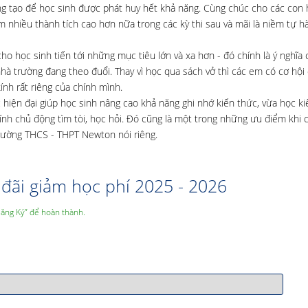
áng tạo để học sinh được phát huy hết khả năng. Cùng chúc cho các con 
nhiều thành tích cao hơn nữa trong các kỳ thi sau và mãi là niềm tự h
học sinh tiến tới những mục tiêu lớn và xa hơn - đó chính là ý nghĩa củ
hà trường đang theo đuổi. Thay vì học qua sách vở thì các em có cơ hộ
ính rất riêng của chính mình.
 hiện đại giúp học sinh nâng cao khả năng ghi nhớ kiến thức, vừa học k
 tính chủ động tìm tòi, học hỏi. Đó cũng là một trong những ưu điểm khi 
rường THCS - THPT Newton nói riêng.
đãi giảm học phí 2025 - 2026
Đăng Ký” để hoàn thành.