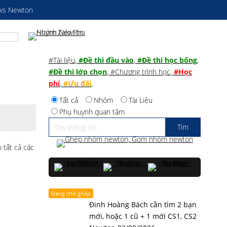
ws Newton
#Tài liệu
,
#Đề thi đầu vào
,
#Đề thi học bổng
,
#Đề thi lớp chọn
,
#Chương trình học
,
#Học
phí
,
#Ưu đãi
,
Tất cả
Nhóm
Tài Liệu
Phụ huynh quan tâm
 tất cả các
Đang chờ ghép
Đinh Hoàng Bách cần tìm 2 bạn
mới, hoặc 1 cũ + 1 mới CS1, CS2