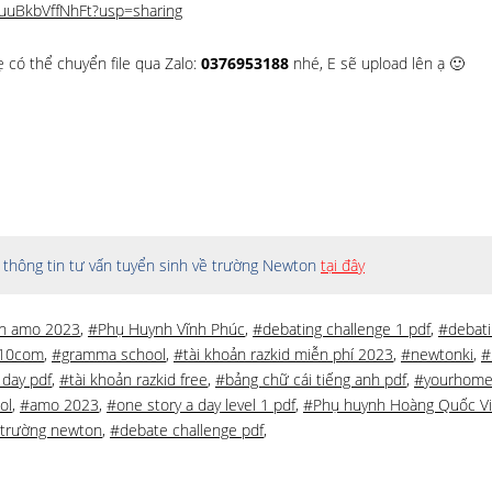
LuuBkbVffNhFt?usp=sharing
ẹ có thể chuyển file qua Zalo:
0376953188
nhé, E sẽ upload lên ạ 🙂
thông tin tư vấn tuyển sinh về trường Newton
tại đây
án amo 2023
,
#Phụ Huynh Vĩnh Phúc
,
#debating challenge 1 pdf
,
#debati
10com
,
#gramma school
,
#tài khoản razkid miễn phí 2023
,
#newtonki
,
#
 day pdf
,
#tài khoản razkid free
,
#bảng chữ cái tiếng anh pdf
,
#yourhome
ol
,
#amo 2023
,
#one story a day level 1 pdf
,
#Phụ huynh Hoàng Quốc Vi
trường newton
,
#debate challenge pdf
,