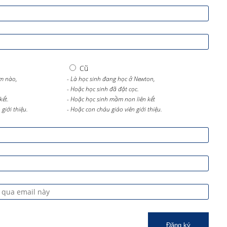
Cũ
m nào,
- Là học sinh đang học ở Newton,
- Hoặc học sinh đã đặt cọc.
kết.
- Hoặc học sinh mầm non liên kết
giới thiệu.
- Hoặc con cháu giáo viên giới thiệu.
Đăng ký