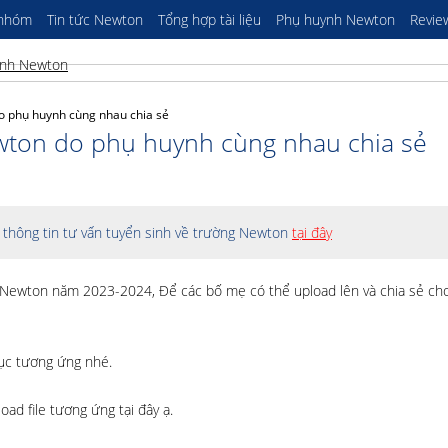
 nhóm
Tin tức Newton
Tổng hợp tài liệu
Phụ huynh Newton
Revie
o phụ huynh cùng nhau chia sẻ
wton do phụ huynh cùng nhau chia sẻ
thông tin tư vấn tuyển sinh về trường Newton
tại đây
 Newton năm 2023-2024, Để các bố mẹ có thể upload lên và chia sẻ cho
ục tương ứng nhé.
d file tương ứng tại đây ạ.