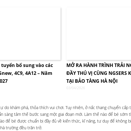
i tuyển bổ sung vào các
MỞ RA HÀNH TRÌNH TRẢI 
4Gnew, 4C9, 4A12 – Năm
ĐẦY THÚ VỊ CÙNG NGSERS K
2027
TẠI BẢO TÀNG HÀ NỘI
03/04/2026
do khám phá, thỏa thích vui chơi. Tuy nhiên, ở nấc thang chuyển cấp t
n sàng tâm thế bước sang một giai đoạn mới. Làm thế nào để bé sớm th
ào để bé được chuẩn bị đầy đủ về kiến thức, kĩ năng, tư duy để không bị
hà trường đều trăn trở.