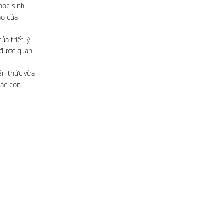
học sinh
ào của
a triết lý
i được quan
iến thức vừa
các con