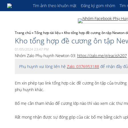
Tìm ảnh theo khuôn mặt
Đăng ký gom nhóm
Tìm
Trang chủ
»
Tổng hợp tài liệu
»
Kho tổng hợp đề cương ôn tập Newton d
Kho tổng hợp đề cương ôn tập Ne
01/05/2024 23:47 PM
Nhóm Zalo Phụ huynh Newton 03:
https://zalo.me/g/eacish207
Phụ huynh vui lòng liên hệ
Zalo: 0376953188
để nhận đầy đủ 
Em xin phép tạo link tổng hợp các đề cương ôn tập của trường
phụ huynh khác.
Bố mẹ cần tham khảo để cương lớp nào thì vào xem các thư m
Rất mong nhận được sự đóng góp của các bố mẹ bằng cách uploa