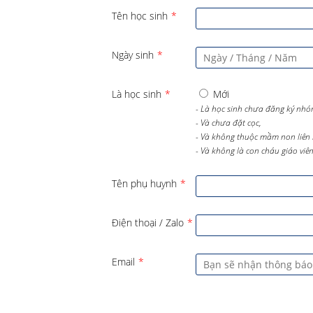
Tên học sinh
*
Ngày sinh
*
Là học sinh
*
Mới
- Là học sinh chưa đăng ký nhó
- Và chưa đặt cọc,
- Và không thuộc mầm non liên 
- Và không là con cháu giáo viên 
Tên phụ huynh
*
Điện thoại / Zalo
*
Email
*