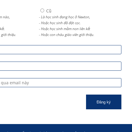
Cũ
m nào,
- Là học sinh đang học ở Newton,
- Hoặc học sinh đã đặt cọc.
kết.
- Hoặc học sinh mầm non liên kết
giới thiệu.
- Hoặc con cháu giáo viên giới thiệu.
Đăng ký