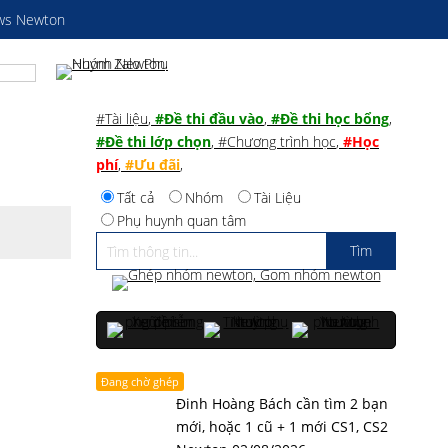
ws Newton
#Tài liệu
,
#Đề thi đầu vào
,
#Đề thi học bổng
,
#Đề thi lớp chọn
,
#Chương trình học
,
#Học
phí
,
#Ưu đãi
,
Tất cả
Nhóm
Tài Liệu
Phụ huynh quan tâm
Đang chờ ghép
Đinh Hoàng Bách cần tìm 2 bạn
mới, hoặc 1 cũ + 1 mới CS1, CS2