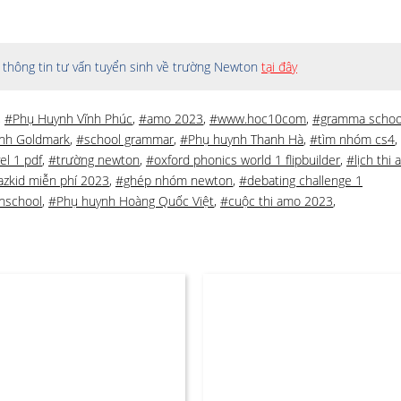
thông tin tư vấn tuyển sinh về trường Newton
tại đây
,
#Phụ Huynh Vĩnh Phúc
,
#amo 2023
,
#www.hoc10com
,
#gramma schoo
nh Goldmark
,
#school grammar
,
#Phụ huynh Thanh Hà
,
#tìm nhóm cs4
,
el 1 pdf
,
#trường newton
,
#oxford phonics world 1 flipbuilder
,
#lịch thi
azkid miễn phí 2023
,
#ghép nhóm newton
,
#debating challenge 1
nschool
,
#Phụ huynh Hoàng Quốc Việt
,
#cuộc thi amo 2023
,