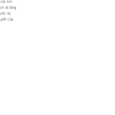
i các em
ích và tăng
nước và
uyết của