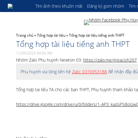
Tìm ảnh theo khuôn mặt
Đăng ký gom nhóm
Tìm
Trang chủ
»
Tổng hợp tài liệu
»
Tổng hợp tài liệu tiếng anh THPT
Tổng hợp tài liệu tiếng anh THPT
12/09/2024 08:05 AM
Nhóm Zalo Phụ huynh Newton 03:
https://zalo.me/g/eacish207
Phụ huynh vui lòng liên hệ
Zalo: 0376953188
để nhận đầy đủ 
Tổng hợp tai liệu TA cho các ban THPT, Phụ huynh tham khảo tạ
https://drive.google.com/drive/u/0/folders/1-AP3_kazGPSBoG