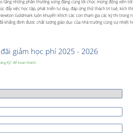
o tặng những phần thưởng xứng đáng cùng lời chúc mừng động viên tớ
 đẩy việc học tập, phát triển tư duy, đáp ứng thử thách trí tuệ, kích th
 Newton Goldmark luôn khuyến khích các con tham gia các kỳ thi trong 
đã khẳng định được chất lượng giáo dục của nhà trường cùng sự nhiệt h
đãi giảm học phí 2025 - 2026
Đăng Ký” để hoàn thành.