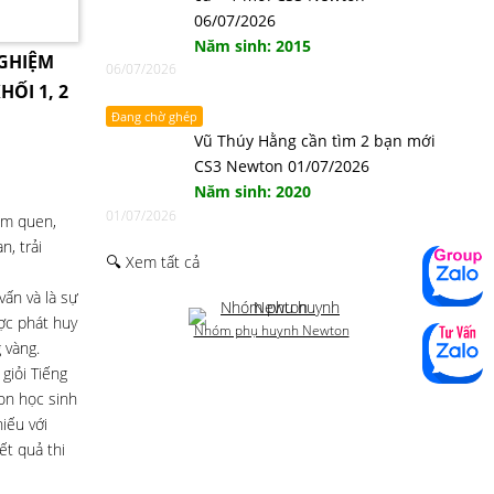
06/07/2026
Năm sinh: 2015
NGHIỆM
06/07/2026
HỐI 1, 2
Đang chờ ghép
Vũ Thúy Hằng cần tìm 2 bạn mới
CS3 Newton 01/07/2026
Năm sinh: 2020
01/07/2026
àm quen,
, trải
🔍 Xem tất cả
ấn và là sự
ược phát huy
Nhóm phụ huynh Newton
 vàng.
giỏi Tiếng
on học sinh
iếu với
ết quả thi