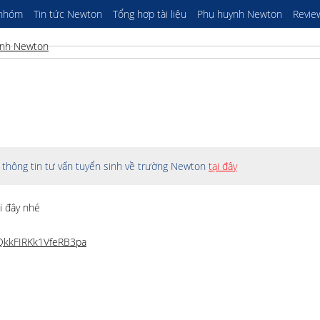
 nhóm
Tin tức Newton
Tổng hợp tài liệu
Phụ huynh Newton
Revie
thông tin tư vấn tuyển sinh về trường Newton
tại đây
i đây nhé
wQkkFIRKk1VfeRB3pa