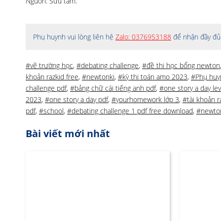
Nguồn: Sưu tầm.
Phụ huynh vui lòng liên hệ
Zalo: 0376953188
để nhận đầy đủ 
#vẽ trường học
,
#debating challenge
,
#đề thi học bổng newton
khoản razkid free
,
#newtonki
,
#kỳ thi toán amo 2023
,
#Phụ huy
challenge pdf
,
#bảng chữ cái tiếng anh pdf
,
#one story a day lev
2023
,
#one story a day pdf
,
#yourhomework lớp 3
,
#tài khoản r
pdf
,
#school
,
#debating challenge 1 pdf free download
,
#newto
Bài viết mới nhất