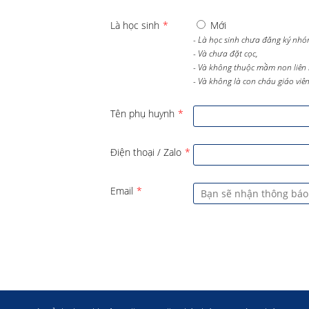
Là học sinh
*
Mới
- Là học sinh chưa đăng ký nhó
- Và chưa đặt cọc,
- Và không thuộc mầm non liên 
- Và không là con cháu giáo viên 
Tên phụ huynh
*
Điện thoại / Zalo
*
Email
*