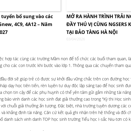
i tuyển bổ sung vào các
MỞ RA HÀNH TRÌNH TRẢI 
4Gnew, 4C9, 4A12 – Năm
ĐẦY THÚ VỊ CÙNG NGSERS K
2027
TẠI BẢO TÀNG HÀ NỘI
03/04/2026
việc hợp tác cùng các trường Mầm non để tổ chức các buổi tham quan, l
ng cho các con trước khi bước vào lớp 1. Thông qua các chuyến tham quan
u đời sẽ giúp trẻ có được sự khởi đầu vững chắc trên con đường học v
háp dạy học tiên tiến, rèn luyện tư duy độc lập sáng tạo để học sinh đ
a chọn tin cậy để các phụ huynh có thể yên tâm gửi gắm những tài năng
 báo vinh danh các học sinh đạt giải thưởng cao trong "Kỳ thi Học sinh 
ới chuỗi giải thưởng ấn tượng. Đặc biệt, nhà trường tuyên dương các c
 và khẳng định tài năng. Căn cứ kết quả ghi nhận trên hệ thống và đối ch
bố danh sách vinh danh TOP học sinh trường Tiểu học I-sắc Niu-tơn có k