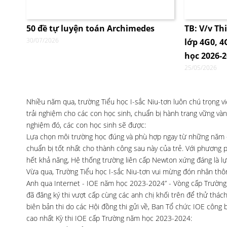
50 đề tự luyện toán Archimedes
TB: V/v Th
30/07/2026
lớp 4G0, 
học 2026-
25/05/2026
Nhiều năm qua, trường Tiểu học I-sắc Niu-tơn luôn chú trọng 
trải nghiệm cho các con học sinh, chuẩn bị hành trang vững và
nghiệm đó, các con học sinh sẽ được:
Lựa chọn môi trường học đúng và phù hợp ngay từ những năm đầ
chuẩn bị tốt nhất cho thành công sau này của trẻ. Với phương p
hết khả năng, Hệ thống trường liên cấp Newton xứng đáng là lự
Vừa qua, Trường Tiểu học I-sắc Niu-tơn vui mừng đón nhân thông
Anh qua Internet - IOE năm học 2023-2024” - Vòng cấp Trường v
đã đăng ký thi vượt cấp cùng các anh chị khối trên để thử thách
biên bản thi do các Hội đồng thi gửi về, Ban Tổ chức IOE công 
cao nhất Kỳ thi IOE cấp Trường năm học 2023-2024: