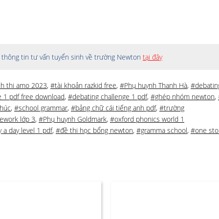
thông tin tư vấn tuyển sinh về trường Newton
tại đây
ch thi amo 2023
,
#tài khoản razkid free
,
#Phụ huynh Thanh Hà
,
#debatin
e 1 pdf free download
,
#debating challenge 1 pdf
,
#ghép nhóm newton
,
Phúc
,
#school grammar
,
#bảng chữ cái tiếng anh pdf
,
#trường
work lớp 3
,
#Phụ huynh Goldmark
,
#oxford phonics world 1
 a day level 1 pdf
,
#đề thi học bổng newton
,
#gramma school
,
#one sto