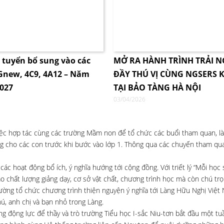
i tuyển bổ sung vào các
MỞ RA HÀNH TRÌNH TRẢI 
4Gnew, 4C9, 4A12 – Năm
ĐẦY THÚ VỊ CÙNG NGSERS K
2027
TẠI BẢO TÀNG HÀ NỘI
03/04/2026
việc hợp tác cùng các trường Mầm non để tổ chức các buổi tham quan, l
ng cho các con trước khi bước vào lớp 1. Thông qua các chuyến tham quan
ác hoạt động bổ ích, ý nghĩa hướng tới cộng đồng. Với triết lý “Mỗi học 
ao chất lượng giảng dạy, cơ sở vật chất, chương trình học mà còn chú tr
ường tổ chức chương trình thiện nguyện ý nghĩa tới Làng Hữu Nghị Việt
ú, anh chị và bạn nhỏ trong Làng.
g động lực để thầy và trò trường Tiểu học I-sắc Niu-tơn bắt đầu một tu