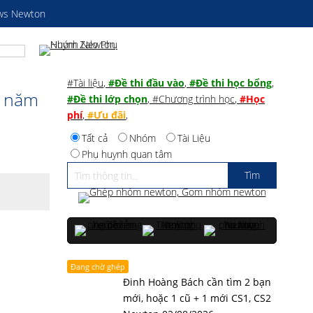
ws Newton
#Tài liệu
,
#Đề thi đầu vào
,
#Đề thi học bổng
,
5 năm
#Đề thi lớp chọn
,
#Chương trình học
,
#Học
phí
,
#Ưu đãi
,
Tất cả
Nhóm
Tài Liệu
Phụ huynh quan tâm
Đang chờ ghép
Đinh Hoàng Bách cần tìm 2 bạn
mới, hoặc 1 cũ + 1 mới CS1, CS2