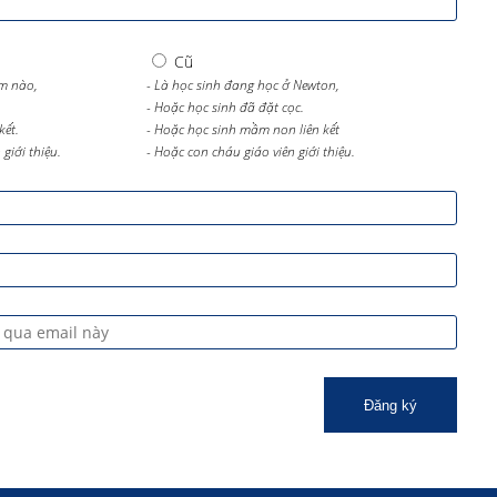
Cũ
m nào,
- Là học sinh đang học ở Newton,
- Hoặc học sinh đã đặt cọc.
kết.
- Hoặc học sinh mầm non liên kết
giới thiệu.
- Hoặc con cháu giáo viên giới thiệu.
Đăng ký