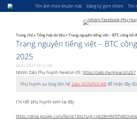
Tìm ảnh theo khuôn mặt
Đăng ký gom nhóm
Tìm
Trang chủ
»
Tổng hợp tài liệu
»
Trạng nguyên tiếng việt – BTC công bố 
Trạng nguyên tiếng việt – BTC côn
2025
08/01/2025 09:12 AM
Nhóm Zalo Phụ huynh Newton 03:
https://zalo.me/g/eacish207
Phụ huynh vui lòng liên hệ
Zalo: 0376953188
để nhận đầy đủ 
Chi tiết phụ huynh xem tại đây
https://drive.google.com/file/d/1RXsTuyg-cnb28h9hF0TVBOIvK