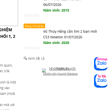
06/07/2026
Năm sinh: 2015
06/07/2026
Đang chờ ghép
NGHIỆM
Vũ Thúy Hằng cần tìm 2 bạn mới
HỐI 1, 2
CS3 Newton 01/07/2026
Năm sinh: 2020
01/07/2026
🔍 Xem tất cả
àm quen,
, trải
Nhóm phụ huynh Newton
sinh là một
ọng vào
 Nam (Hoài
ần mới với