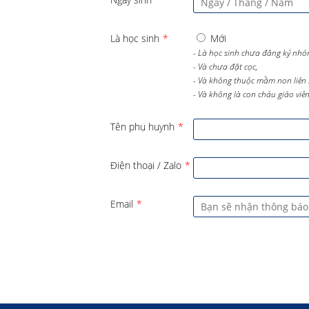
Là học sinh
*
Mới
- Là học sinh chưa đăng ký nhó
- Và chưa đặt cọc,
- Và không thuộc mầm non liên 
- Và không là con cháu giáo viên 
Tên phụ huynh
*
Điện thoại / Zalo
*
Email
*