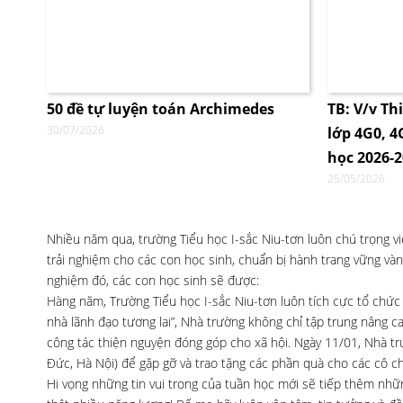
50 đề tự luyện toán Archimedes
TB: V/v Th
30/07/2026
lớp 4G0, 
học 2026-
25/05/2026
Nhiều năm qua, trường Tiểu học I-sắc Niu-tơn luôn chú trọng 
trải nghiệm cho các con học sinh, chuẩn bị hành trang vững và
nghiệm đó, các con học sinh sẽ được:
Hàng năm, Trường Tiểu học I-sắc Niu-tơn luôn tích cực tổ chức c
nhà lãnh đạo tương lai”, Nhà trường không chỉ tập trung nâng c
công tác thiện nguyện đóng góp cho xã hội. Ngày 11/01, Nhà tr
Đức, Hà Nội) để gặp gỡ và trao tặng các phần quà cho các cô ch
Hi vọng những tin vui trong của tuần học mới sẽ tiếp thêm nhữn