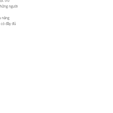
ọc trò
những người
u năng
 có đầy đủ