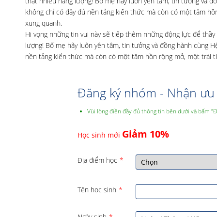
thật nhiều năng lượng! Bố mẹ hãy luôn yên tâm, tin tưởng và 
không chỉ có đầy đủ nền tảng kiến thức mà còn có một tâm hồn
xung quanh.
Hi vọng những tin vui này sẽ tiếp thêm những động lực để thầy 
lượng! Bố mẹ hãy luôn yên tâm, tin tưởng và đồng hành cùng H
nền tảng kiến thức mà còn có một tâm hồn rộng mở, một trái 
Đăng ký nhóm - Nhận ưu 
Vùi lòng điền đầy đủ thông tin bên dưới và bấm “
Giảm 10%
Học sinh mới
Địa điểm học
*
Tên học sinh
*
Ngày sinh
*