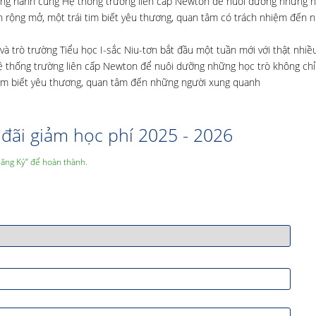
đồng hành cùng Hệ thống trường liên cấp Newton để nuôi dưỡng những h
 rộng mở, một trái tim biết yêu thương, quan tâm có trách nhiệm đến 
và trò trường Tiểu học I-sắc Niu-tơn bắt đầu một tuần mới với thật nhiề
ệ thống trường liên cấp Newton để nuôi dưỡng những học trò không chỉ
tim biết yêu thương, quan tâm đến những người xung quanh
đãi giảm học phí 2025 - 2026
Đăng Ký” để hoàn thành.