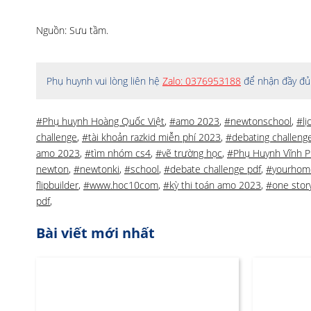
Nguồn: Sưu tầm.
Phụ huynh vui lòng liên hệ
Zalo: 0376953188
để nhận đầy đủ 
#Phụ huynh Hoàng Quốc Việt
,
#amo 2023
,
#newtonschool
,
#lị
challenge
,
#tài khoản razkid miễn phí 2023
,
#debating challeng
amo 2023
,
#tìm nhóm cs4
,
#vẽ trường học
,
#Phụ Huynh Vĩnh 
newton
,
#newtonki
,
#school
,
#debate challenge pdf
,
#yourhome
flipbuilder
,
#www.hoc10com
,
#kỳ thi toán amo 2023
,
#one story
pdf
,
Bài viết mới nhất