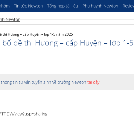
 nhóm
Tin tức Newton
Tổng hợp tài liệu
Phụ huynh Newton
Revie
đề thi Hương – cấp Huyện – lớp 1-5 năm 2025
g bố đề thi Hương – cấp Huyện – lớp 1-
thông tin tư vấn tuyển sinh về trường Newton
tại đây
WlTFiDW/view?usp=sharing