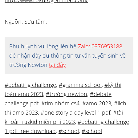
http://www.roadtogrammar.com/
Nguồn: Sưu tầm.
Phụ huynh vui lòng liên hệ
Zalo: 0376953188
để nhận đầy đủ thông tin tư vấn tuyển sinh về
trường Newton
tại đây
#debating challenge
,
#gramma school
,
#kỳ thi
toán amo 2023
,
#trường newton
,
#debate
challenge pdf
,
#tìm nhóm cs4
,
#amo 2023
,
#lịch
thi amo 2023
,
#one story a day level 1 pdf
,
#tài
khoản razkid miễn phí 2023
,
#debating challenge
1 pdf free download
,
#school
,
#school