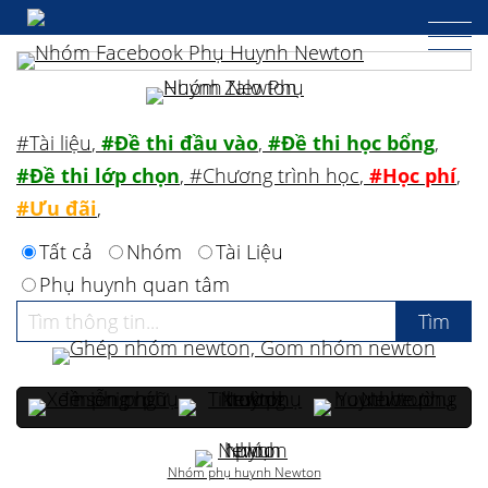
#Tài liệu
,
#Đề thi đầu vào
,
#Đề thi học bổng
,
#Đề thi lớp chọn
,
#Chương trình học
,
#Học phí
,
#Ưu đãi
,
Tất cả
Nhóm
Tài Liệu
Phụ huynh quan tâm
Nhóm phụ huynh Newton