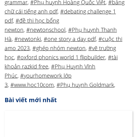
grammar
,
#Phụ huynh Hoàng Quốc Việt
,
#bảng
chữ cái tiếng anh pdf
,
#debating challenge 1
pdf
,
#đề thi học bổng
newton
,
#newtonschool
,
#Phụ huynh Thanh
Hà
,
#newtonki
,
#one story a day pdf
,
#cuộc thi
amo 2023
,
#ghép nhóm newton
,
#vẽ trường
học
,
#oxford phonics world 1 flipbuilder
,
#tài
khoản razkid free
,
#Phụ Huynh Vĩnh
Phúc
,
#yourhomework lớp
3
,
#www.hoc10com
,
#Phụ huynh Goldmark
,
Bài viết mới nhất