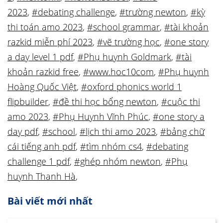
2023
,
#debating challenge
,
#trường newton
,
#kỳ
thi toán amo 2023
,
#school grammar
,
#tài khoản
razkid miễn phí 2023
,
#vẽ trường học
,
#one story
a day level 1 pdf
,
#Phụ huynh Goldmark
,
#tài
khoản razkid free
,
#www.hoc10com
,
#Phụ huynh
Hoàng Quốc Việt
,
#oxford phonics world 1
flipbuilder
,
#đề thi học bổng newton
,
#cuộc thi
amo 2023
,
#Phụ Huynh Vĩnh Phúc
,
#one story a
day pdf
,
#school
,
#lịch thi amo 2023
,
#bảng chữ
cái tiếng anh pdf
,
#tìm nhóm cs4
,
#debating
challenge 1 pdf
,
#ghép nhóm newton
,
#Phụ
huynh Thanh Hà
,
Bài viết mới nhất