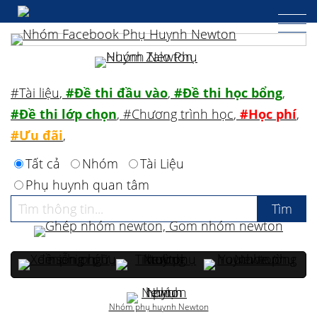
#Tài liệu
,
#Đề thi đầu vào
,
#Đề thi học bổng
,
#Đề thi lớp chọn
,
#Chương trình học
,
#Học phí
,
#Ưu đãi
,
Tất cả
Nhóm
Tài Liệu
Phụ huynh quan tâm
Nhóm phụ huynh Newton