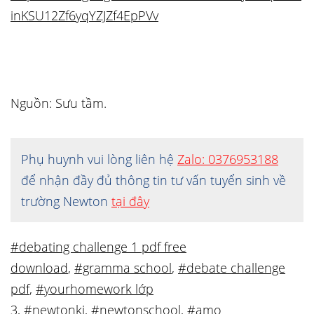
inKSU12Zf6yqYZJZf4EpPVv
Nguồn: Sưu tầm.
Phụ huynh vui lòng liên hệ
Zalo: 0376953188
để nhận đầy đủ thông tin tư vấn tuyển sinh về
trường Newton
tại đây
#debating challenge 1 pdf free
download
,
#gramma school
,
#debate challenge
pdf
,
#yourhomework lớp
3
,
#newtonki
,
#newtonschool
,
#amo