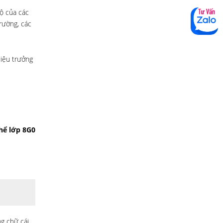
ộ của các
rường, các
iệu trưởng
hể lớp 8G0
g chữ cái