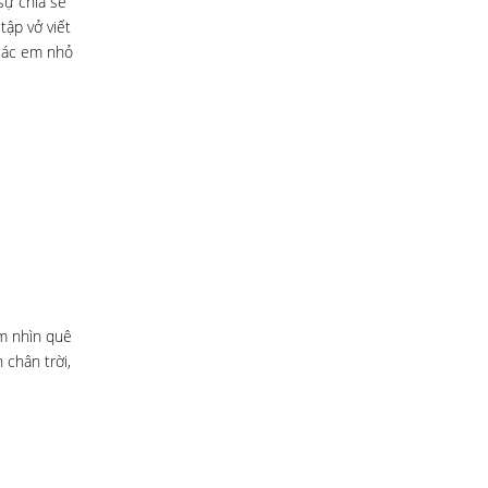
sự chia sẻ
tập vở viết
 các em nhỏ
ắm nhìn quê
chân trời,