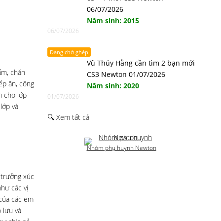
06/07/2026
Năm sinh: 2015
06/07/2026
Đang chờ ghép
Vũ Thúy Hằng cần tìm 2 bạn mới
ấm, chăn
CS3 Newton 01/07/2026
ếp ăn, công
Năm sinh: 2020
n cho lớp
01/07/2026
lớp và
🔍 Xem tất cả
Nhóm phụ huynh Newton
 trưởng xúc
hư các vị
 của các em
 lưu và