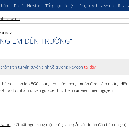
 nhóm
Tin tức Newton
Tổng hợp tài liệu
Phụ huynh Newton
Revie
RƯỜNG”
ÙNG EM ĐẾN TRƯỜNG”
thông tin tư vấn tuyển sinh về trường Newton
tại đây
àn thể học sinh lớp 8G0 chúng em luôn mong muốn được làm những điều
 8G0 ra đời, nhằm quyên góp để thực hiện các việc thiện nguyện.
ewton
, thật bất ngờ trong một thời gian ngắn với dự án đầu tiên ủng hộ 