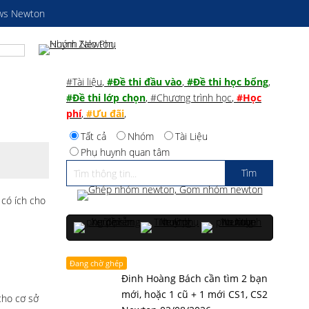
ws Newton
#Tài liệu
,
#Đề thi đầu vào
,
#Đề thi học bổng
,
#Đề thi lớp chọn
,
#Chương trình học
,
#Học
phí
,
#Ưu đãi
,
Tất cả
Nhóm
Tài Liệu
Phụ huynh quan tâm
 có ích cho
Đang chờ ghép
Đinh Hoàng Bách cần tìm 2 bạn
mới, hoặc 1 cũ + 1 mới CS1, CS2
cho cơ sở