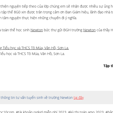
 thiện nguyện tiếp theo của lớp chúng em sẽ nhận được nhiều sự ủng h
h tập thể 8G0 xin được trân trọng cảm ơn Ban Giám hiệu, lãnh đạo nhà t
h tâm nguyện thực hiện những chuyến đi ý nghĩa.
và toàn thể học sinh
Newton
bức thư gửi BGH trường
Newton
của thầy H
iểu học và THCS Tô Múa, Vân Hồ, Sơn La.
Tập t
thông tin tư vấn tuyển sinh về trường Newton
tại đây
oc10com
,
#tài khoản razkid miễn phí 2023
,
#kỳ thi toán amo 2023
,
#bản