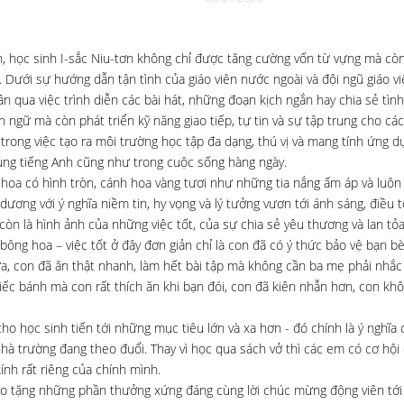
h, học sinh I-sắc Niu-tơn không chỉ được tăng cường vốn từ vựng mà còn
. Dưới sự hướng dẫn tận tình của giáo viên nước ngoài và đội ngũ giáo vi
n qua việc trình diễn các bài hát, những đoạn kịch ngắn hay chia sẻ tì
n ngữ mà còn phát triển kỹ năng giao tiếp, tự tin và sự tập trung cho cá
 trong việc tạo ra môi trường học tập đa dạng, thú vị và mang tính ứng d
 dụng tiếng Anh cũng như trong cuộc sống hàng ngày.
rộ hoa có hình tròn, cánh hoa vàng tươi như những tia nắng ấm áp và luôn
dương với ý nghĩa niềm tin, hy vọng và lý tưởng vươn tới ánh sáng, điều 
n là hình ảnh của những việc tốt, của sự chia sẻ yêu thương và lan tỏ
ng hoa – việc tốt ở đây đơn giản chỉ là con đã có ý thức bảo vệ bạn bè,
ửa, con đã ăn thật nhanh, làm hết bài tập mà không cần ba mẹ phải nhắc
ếc bánh mà con rất thích ăn khi bạn đói, con đã kiên nhẫn hơn, con kh
học sinh tiến tới những mục tiêu lớn và xa hơn - đó chính là ý nghĩa củ
hà trường đang theo đuổi. Thay vì học qua sách vở thì các em có cơ hộ
ính rất riêng của chính mình.
o tặng những phần thưởng xứng đáng cùng lời chúc mừng động viên tớ