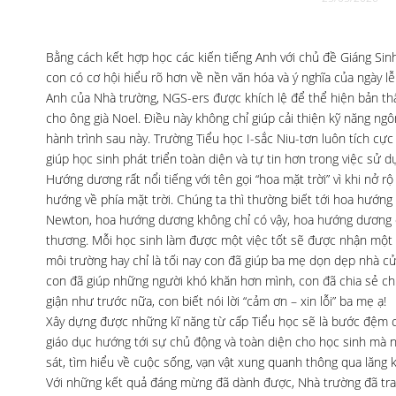
Bằng cách kết hợp học các kiến tiếng Anh với chủ đề Giáng Sin
con có cơ hội hiểu rõ hơn về nền văn hóa và ý nghĩa của ngày lễ
Anh của Nhà trường, NGS-ers được khích lệ để thể hiện bản thâ
cho ông già Noel. Điều này không chỉ giúp cải thiện kỹ năng ngô
hành trình sau này. Trường Tiểu học I-sắc Niu-tơn luôn tích cực
giúp học sinh phát triển toàn diện và tự tin hơn trong việc sử
Hướng dương rất nổi tiếng với tên gọi “hoa mặt trời” vì khi nở 
hướng về phía mặt trời. Chúng ta thì thường biết tới hoa hướng 
Newton, hoa hướng dương không chỉ có vậy, hoa hướng dương cò
thương. Mỗi học sinh làm được một việc tốt sẽ được nhận một bô
môi trường hay chỉ là tối nay con đã giúp ba mẹ dọn dẹp nhà c
con đã giúp những người khó khăn hơn mình, con đã chia sẻ chi
giận như trước nữa, con biết nói lời “cảm ơn – xin lỗi” ba mẹ ạ!
Xây dựng được những kĩ năng từ cấp Tiểu học sẽ là bước đệm cho 
giáo dục hướng tới sự chủ động và toàn diện cho học sinh mà n
sát, tìm hiểu về cuộc sống, vạn vật xung quanh thông qua lăng k
Với những kết quả đáng mừng đã dành được, Nhà trường đã tra