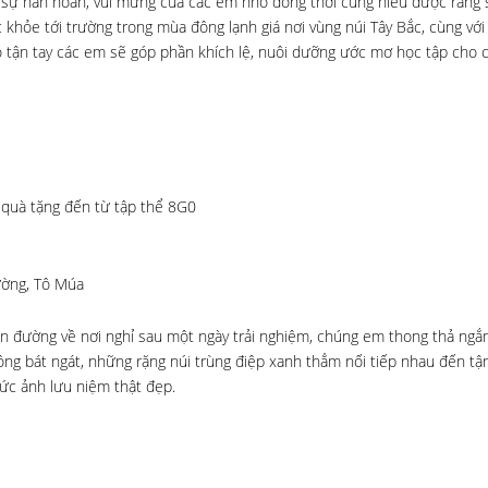
 sự hân hoan, vui mừng của các em nhỏ đồng thời cũng hiểu được rằng 
ỏe tới trường trong mùa đông lạnh giá nơi vùng núi Tây Bắc, cùng với 
 tận tay các em sẽ góp phần khích lệ, nuôi dưỡng ước mơ học tập cho
quà tặng đến từ tập thể 8G0
ường, Tô Múa
ên đường về nơi nghỉ sau một ngày trải nghiệm, chúng em thong thả ng
 bát ngát, những rặng núi trùng điệp xanh thẳm nối tiếp nhau đến tận 
bức ảnh lưu niệm thật đẹp.