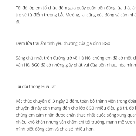
Tối đó lớp em tổ chức đêm gala quây quần bên đống lửa thật ấm
trở về từ điểm trường Lắc Mường, ai cũng xúc động và cảm nhận
đi.
Đêm lửa trại ấm tình yêu thương của gia đình 8G0
Sáng chủ nhật trên đường trở về Hà Nội chúng em đã có một ch
Vân Hồ, 8G0 đã có những giây phút vui đùa bên nhau, hòa mình 
Tại đồi thông Hua Tat
Kết thúc chuyến đi 3 ngày 2 đêm, toàn bộ thành viên trong đoà
chuyến đi này còn mang đến cho lớp 8G0 nhiều điều giá trị, đó
chúng em cảm nhận được chân thực nhất cuộc sống xung quanh
nhiều khó khăn nhưng vẫn chăm chỉ tới trường, mạnh mẽ vươn 
mình biết đồng cảm và chia sẻ nhiều hơn.