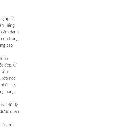
 giúp các
ên Tiếng
nh cảm dành
c con trong
ụng cao,
 luôn
tốt đẹp. Ở
a yêu
 lớp học,
 nhở. Hay
ông nóng
a triết lý
i được quan
i các em