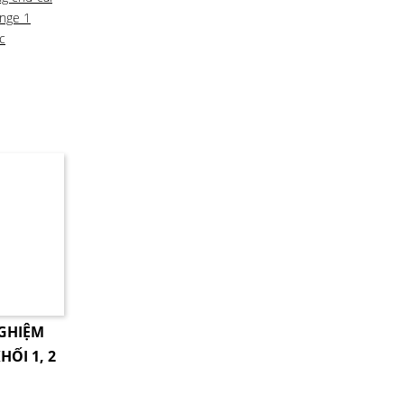
enge 1
c
NGHIỆM
HỐI 1, 2