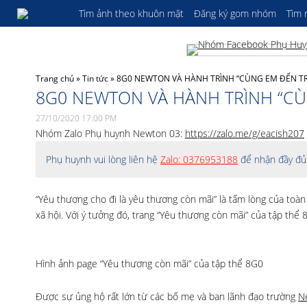
Tìm ảnh theo khuôn mặt
Đăng ký gom nhóm
Tìm
Trang chủ
»
Tin tức
»
8G0 NEWTON VÀ HÀNH TRÌNH “CÙNG EM ĐẾN T
8G0 NEWTON VÀ HÀNH TRÌNH “C
27/10/2020 17:00 PM
Nhóm Zalo Phụ huynh Newton 03:
https://zalo.me/g/eacish207
Phụ huynh vui lòng liên hệ
Zalo: 0376953188
để nhận đầy đủ 
“Yêu thương cho đi là yêu thương còn mãi” là tấm lòng của to
xã hội. Với ý tưởng đó, trang “Yêu thương còn mãi” của tập thể
Hình ảnh page “Yêu thương còn mãi” của tập thể 8G0
Được sự ủng hộ rất lớn từ các bố mẹ và ban lãnh đạo trường
N