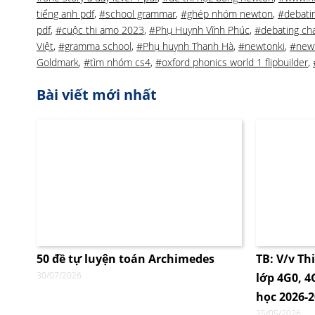
tiếng anh pdf
,
#school grammar
,
#ghép nhóm newton
,
#debatin
pdf
,
#cuộc thi amo 2023
,
#Phụ Huynh Vĩnh Phúc
,
#debating ch
Việt
,
#gramma school
,
#Phụ huynh Thanh Hà
,
#newtonki
,
#new
Goldmark
,
#tìm nhóm cs4
,
#oxford phonics world 1 flipbuilder
,
Bài viết mới nhất
50 đề tự luyện toán Archimedes
TB: V/v Th
30/07/2026
lớp 4G0, 
học 2026-
25/05/2026