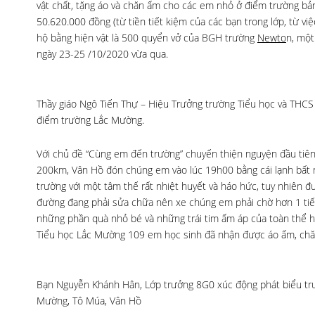
vật chất, tặng áo và chăn ấm cho các em nhỏ ở điểm trường bả
50.620.000 đồng (từ tiền tiết kiệm của các bạn trong lớp, từ v
hộ bằng hiện vật là 500 quyển vở của BGH trường
Newto
n, một
ngày 23-25 /10/2020 vừa qua.
Thầy giáo Ngô Tiến Thự – Hiệu Trưởng trường Tiểu học và THCS
điểm trường Lắc Mường.
Với chủ đề “Cùng em đến trường” chuyến thiện nguyện đầu tiên
200km, Vân Hồ đón chúng em vào lúc 19h00 bằng cái lạnh bất 
trường với một tâm thế rất nhiệt huyết và háo hức, tuy nhiên đ
đường đang phải sửa chữa nên xe chúng em phải chờ hơn 1 tiế
những phần quà nhỏ bé và những trái tim ấm áp của toàn thể họ
Tiểu học Lắc Mường 109 em học sinh đã nhận được áo ấm, chă
Bạn Nguyễn Khánh Hân, Lớp trưởng 8G0 xúc động phát biểu trướ
Mường, Tô Múa, Vân Hồ