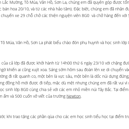
n Lắc Mường, Tô Múa, Vân Hồ, Sơn La, chúng em đã quyên góp được tổng
iệc bán hoa 20/10, và từ các nhà hảo tâm). Đặc biệt, chúng em đã nhận 
 chuyến xe 29 chỗ chở các thiện nguyện viên 8G0 và chở hàng đến với 
 Tô Múa, Vân Hồ, Sơn La phát biểu chào đón phụ huynh và học sinh lớp 
 của cả lớp đã được khởi hành từ 14h00 thứ 6 ngày 23/10 với chặng đư
ngờ khiến ai cũng xuýt xoa. Sáng sớm hôm sau đoàn lên xe di chuyển v
ường đi rất quanh co, một bên là vực sâu, một bên là dốc núi dựng đứng
ng đồng hồ mới được đi tiếp, mặc dù mệt nhưng chúng em đã rất vui v
c sinh lớp 8G0 cùng chia sẻ với các em nhỏ miền núi Tây Bắc. Tại điểm
n ấm và 500 cuốn vở viết của trường
Newton
.
c khi trao tặng các phần qùa cho các em học sinh tiểu học tại điểm t