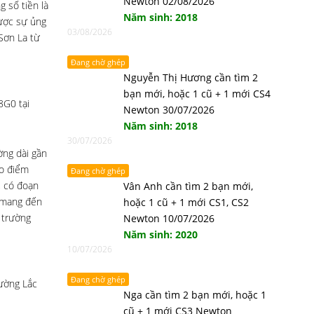
Newton 02/08/2026
 số tiền là
Năm sinh: 2018
được sự ủng
03/08/2026
Sơn La từ
Đang chờ ghép
Nguyễn Thị Hương cần tìm 2
bạn mới, hoặc 1 cũ + 1 mới CS4
8G0 tại
Newton 30/07/2026
Năm sinh: 2018
30/07/2026
ờng dài gần
ào điểm
Đang chờ ghép
, có đoạn
Vân Anh cần tìm 2 bạn mới,
ì mang đến
hoặc 1 cũ + 1 mới CS1, CS2
 trường
Newton 10/07/2026
Năm sinh: 2020
10/07/2026
Đang chờ ghép
rường Lắc
Nga cần tìm 2 bạn mới, hoặc 1
cũ + 1 mới CS3 Newton