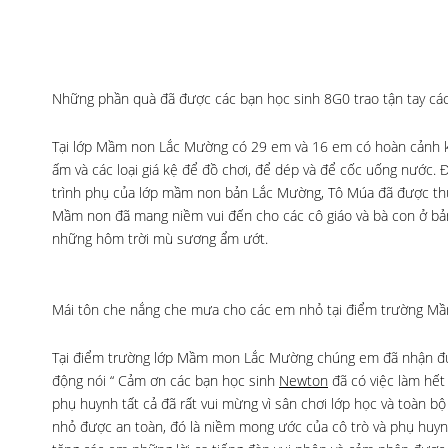
Những phần quà đã được các bạn học sinh 8G0 trao tận tay các
Tại lớp Mầm non Lắc Mường có 29 em và 16 em có hoàn cảnh 
ấm và các loại giá kệ để đồ chơi, để dép và để cốc uống nước. 
trình phụ của lớp mầm non bản Lắc Mường, Tô Múa đã được thực
Mầm non đã mang niềm vui đến cho các cô giáo và bà con ở bản
những hôm trời mù sương ẩm ướt.
Mái tôn che nắng che mưa cho các em nhỏ tại điểm trường M
Tại điểm trường lớp Mầm mon Lắc Mường chúng em đã nhận đượ
động nói “ Cảm ơn các bạn học sinh
Newton
đã có việc làm hết
phụ huynh tất cả đã rất vui mừng vì sân chơi lớp học và toàn
nhỏ được an toàn, đó là niềm mong ước của cô trò và phụ huynh 