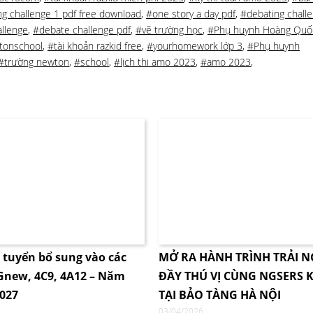
g challenge 1 pdf free download
,
#one story a day pdf
,
#debating chall
allenge
,
#debate challenge pdf
,
#vẽ trường học
,
#Phụ huynh Hoàng Quố
tonschool
,
#tài khoản razkid free
,
#yourhomework lớp 3
,
#Phụ huynh
#trường newton
,
#school
,
#lịch thi amo 2023
,
#amo 2023
,
i tuyển bổ sung vào các
MỞ RA HÀNH TRÌNH TRẢI 
4Gnew, 4C9, 4A12 – Năm
ĐẦY THÚ VỊ CÙNG NGSERS K
2027
TẠI BẢO TÀNG HÀ NỘI
03/04/2026