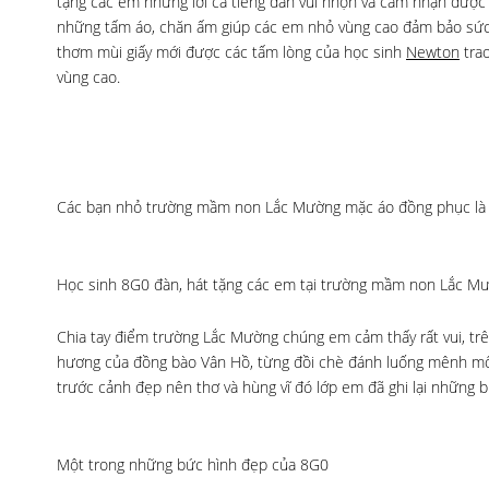
tặng các em những lời ca tiếng đàn vui nhộn và cảm nhận được
những tấm áo, chăn ấm giúp các em nhỏ vùng cao đảm bảo sức kh
thơm mùi giấy mới được các tấm lòng của học sinh
Newton
trao
vùng cao.
Các bạn nhỏ trường mầm non Lắc Mường mặc áo đồng phục là 
Học sinh 8G0 đàn, hát tặng các em tại trường mầm non Lắc M
Chia tay điểm trường Lắc Mường chúng em cảm thấy rất vui, tr
hương của đồng bào Vân Hồ, từng đồi chè đánh luống mênh mông
trước cảnh đẹp nên thơ và hùng vĩ đó lớp em đã ghi lại những 
Một trong những bức hình đẹp của 8G0