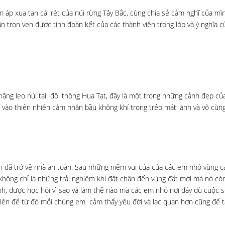
 áp xua tan cái rét của núi rừng Tây Bắc, cùng chia sẻ cảm nghĩ của mì
 trọn vẹn được tình đoàn kết của các thành viên trong lớp và ý nghĩa 
ặng leo núi tại đồi thông Hua Tạt, đây là một trong những cảnh đẹp củ
vào thiên nhiên cảm nhận bầu không khí trong trẻo mát lành và vô cùng
n đã trở về nhà an toàn. Sau những niềm vui của của các em nhỏ vùng c
 không chỉ là những trải nghiệm khi đặt chân đến vùng đất mới mà nó cò
, được học hỏi vì sao và làm thế nào mà các em nhỏ nơi đây dù cuộc 
lên để từ đó mỗi chúng em cảm thấy yêu đời và lạc quan hơn cũng để 