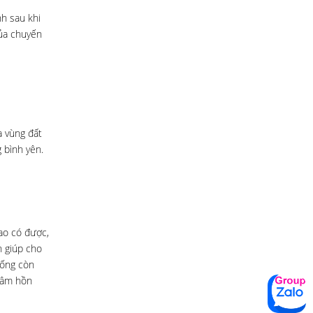
nh sau khi
của chuyến
a vùng đất
 bình yên.
ao có được,
n giúp cho
sống còn
tâm hồn