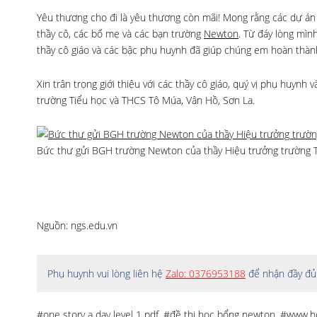
Yêu thương cho đi là yêu thương còn mãi! Mong rằng các dự án
thầy cô, các bố mẹ và các bạn trường
Newton
. Từ đáy lòng mìn
thầy cô giáo và các bậc phụ huynh đã giúp chúng em hoàn thàn
Xin trân trọng giới thiệu với các thầy cô giáo, quý vị phụ huynh 
trường Tiểu học và THCS Tô Múa, Vân Hồ, Sơn La.
Bức thư gửi BGH trường Newton của thầy Hiệu trưởng trường T
Nguồn: ngs.edu.vn
Phụ huynh vui lòng liên hệ
Zalo: 0376953188
để nhận đầy đủ 
#one story a day level 1 pdf
,
#đề thi học bổng newton
,
#www.h