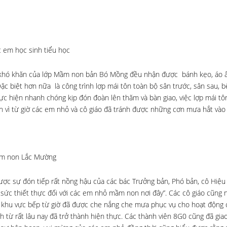
 em học sinh tiểu học
khó khăn của lớp Mầm non bản Bó Mồng đều nhận được bánh kẹo, áo 
Đặc biệt hơn nữa là công trình lợp mái tôn toàn bộ sân trước, sân sau, b
 hiện nhanh chóng kịp đón đoàn lên thăm và bàn giao, việc lợp mái tô
 vì từ giờ các em nhỏ và cô giáo đã tránh được những cơn mưa hắt vào 
ầm non Lắc Mường
c sự đón tiếp rất nồng hậu của các bác Trưởng bản, Phó bản, cô Hiệu
 sức thiết thực đối với các em nhỏ mầm non nơi đây”. Các cô giáo cũng n
 bộ khu vực bếp từ giờ đã được che nắng che mưa phục vụ cho hoạt động
từ rất lâu nay đã trở thành hiện thực. Các thành viên 8G0 cũng đã giao