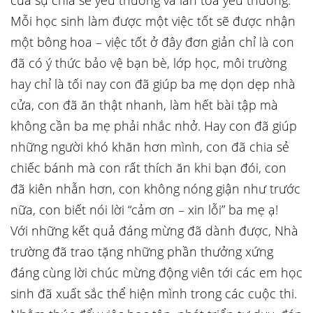
của sự chia sẻ yêu thương và lan tỏa yêu thương.
Mỗi học sinh làm được một việc tốt sẽ được nhận
một bông hoa – việc tốt ở đây đơn giản chỉ là con
đã có ý thức bảo vệ bạn bè, lớp học, môi trường
hay chỉ là tối nay con đã giúp ba mẹ dọn dẹp nhà
cửa, con đã ăn thật nhanh, làm hết bài tập mà
không cần ba mẹ phải nhắc nhở. Hay con đã giúp
những người khó khăn hơn mình, con đã chia sẻ
chiếc bánh mà con rất thích ăn khi bạn đói, con
đã kiên nhẫn hơn, con không nóng giận như trước
nữa, con biết nói lời “cảm ơn – xin lỗi” ba mẹ ạ!
Với những kết quả đáng mừng đã dành được, Nhà
trường đã trao tặng những phần thưởng xứng
đáng cùng lời chúc mừng động viên tới các em học
sinh đã xuất sắc thể hiện mình trong các cuộc thi.