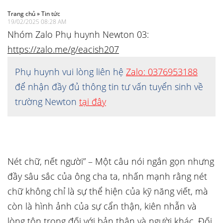
Trang chủ
»
Tin tức
19/02/2025 08:28 AM
Nhóm Zalo Phụ huynh Newton 03:
https://zalo.me/g/eacish207
Phụ huynh vui lòng liên hệ
Zalo: 0376953188
để nhận đầy đủ thông tin tư vấn tuyển sinh về
trường Newton
tại đây
Nét chữ, nết người” – Một câu nói ngắn gọn nhưng
đầy sâu sắc của ông cha ta, nhấn mạnh rằng nét
chữ không chỉ là sự thể hiện của kỹ
năng viết, mà
còn là hình ảnh của sự cẩn thận, kiên nhẫn và
lòng tôn trọng đối với bản thân và người khác. Đối