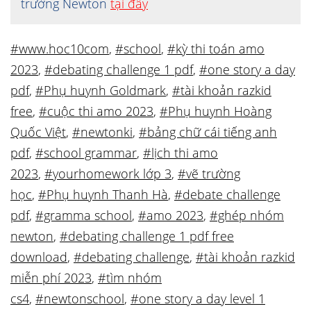
trường Newton
tại đây
#www.hoc10com
,
#school
,
#kỳ thi toán amo
2023
,
#debating challenge 1 pdf
,
#one story a day
pdf
,
#Phụ huynh Goldmark
,
#tài khoản razkid
free
,
#cuộc thi amo 2023
,
#Phụ huynh Hoàng
Quốc Việt
,
#newtonki
,
#bảng chữ cái tiếng anh
pdf
,
#school grammar
,
#lịch thi amo
2023
,
#yourhomework lớp 3
,
#vẽ trường
học
,
#Phụ huynh Thanh Hà
,
#debate challenge
pdf
,
#gramma school
,
#amo 2023
,
#ghép nhóm
newton
,
#debating challenge 1 pdf free
download
,
#debating challenge
,
#tài khoản razkid
miễn phí 2023
,
#tìm nhóm
cs4
,
#newtonschool
,
#one story a day level 1