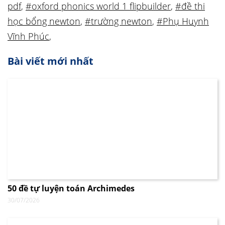
pdf
,
#oxford phonics world 1 flipbuilder
,
#đề thi
học bổng newton
,
#trường newton
,
#Phụ Huynh
Vĩnh Phúc
,
Bài viết mới nhất
50 đề tự luyện toán Archimedes
30/07/2026