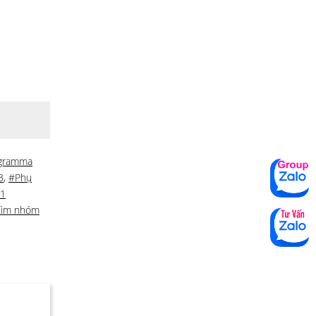
gramma
3
,
#Phụ
 1
tìm nhóm