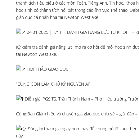
thành tích tiêu biểu ở các môn Toán, Tiếng Anh, Tin học, Khoa 
học sinh có thành tích nổi bật trong các lĩnh vực Thể thao, De
giáo dục cá nhân hóa tại Newton Westlake.
24.01.2025 | KỲ THI ĐÁNH GIÁ NĂNG LỰC TỪ KHỐI 1 – K
Kỳ kiểm tra đánh giá năng lực, mở ra cơ hội để mỗi học sinh đư
tại Newton Westlake.
HỘI THẢO GIÁO DỤC:
“CÙNG CON LÀM CHỦ KỶ NGUYÊN AI”
Diễn giả: PGS.TS. Trần Thành Nam – Phó Hiệu trưởng Trư
Cùng Ban Giám hiệu và chuyên gia giáo dục chia sẻ – giải đáp –
Đăng ký tham gia ngay hôm nay để không bỏ lỡ cuộc hẹn 
này!