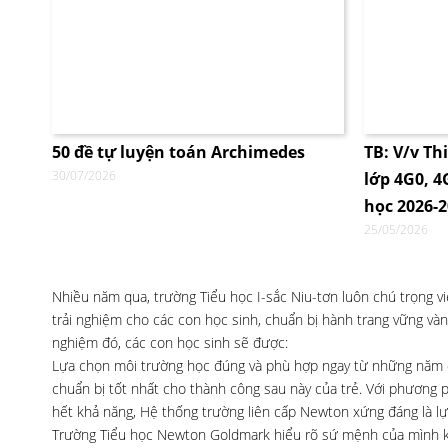
50 đề tự luyện toán Archimedes
TB: V/v Th
30/07/2026
lớp 4G0, 
học 2026-
25/05/2026
Nhiều năm qua, trường Tiểu học I-sắc Niu-tơn luôn chú trọng 
trải nghiệm cho các con học sinh, chuẩn bị hành trang vững và
nghiệm đó, các con học sinh sẽ được:
Lựa chọn môi trường học đúng và phù hợp ngay từ những năm đầ
chuẩn bị tốt nhất cho thành công sau này của trẻ. Với phương p
hết khả năng, Hệ thống trường liên cấp Newton xứng đáng là lự
Trường Tiểu học Newton Goldmark hiểu rõ sứ mệnh của mình kh