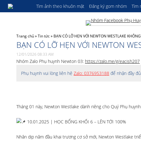
Tìm ảnh theo khuôn mặt
Đăng ký gom nhóm
Tìm
Trang chủ
»
Tin tức
»
BẠN CÓ LỠ HẸN VỚI NEWTON WESTLAKE KHÔNG
BẠN CÓ LỠ HẸN VỚI NEWTON WE
12/01/2026 08:33 AM
Nhóm Zalo Phụ huynh Newton 03:
https://zalo.me/g/eacish207
Phụ huynh vui lòng liên hệ
Zalo: 0376953188
để nhận đầy đủ 
Tháng 01 này, Newton Westlake dành riêng cho Quý Phụ huynh v
10.01.2025 | HỌC BỔNG KHỐI 6 – LÊN TỚI 100%
Nhân dịp năm đầu khai trương cơ sở mới, Newton Westlake triển