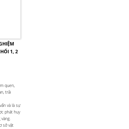
NGHIỆM
HỐI 1, 2
àm quen,
, trải
ấn và là sự
ược phát huy
 vàng.
ơ sở vật