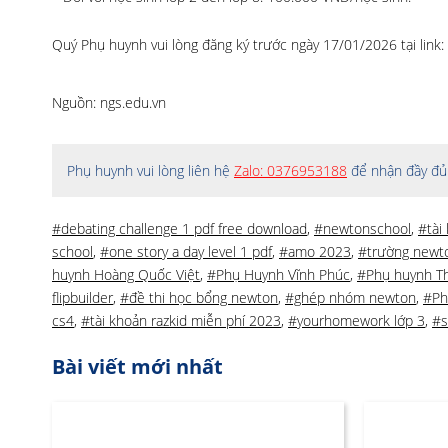
Quý Phụ huynh vui lòng đăng ký trước ngày 17/01/2026 tại link:
Nguồn: ngs.edu.vn
Phụ huynh vui lòng liên hệ
Zalo: 0376953188
để nhận đầy đủ 
#debating challenge 1 pdf free download
,
#newtonschool
,
#tài
school
,
#one story a day level 1 pdf
,
#amo 2023
,
#trường newt
huynh Hoàng Quốc Việt
,
#Phụ Huynh Vĩnh Phúc
,
#Phụ huynh T
flipbuilder
,
#đề thi học bổng newton
,
#ghép nhóm newton
,
#Ph
cs4
,
#tài khoản razkid miễn phí 2023
,
#yourhomework lớp 3
,
#s
Bài viết mới nhất