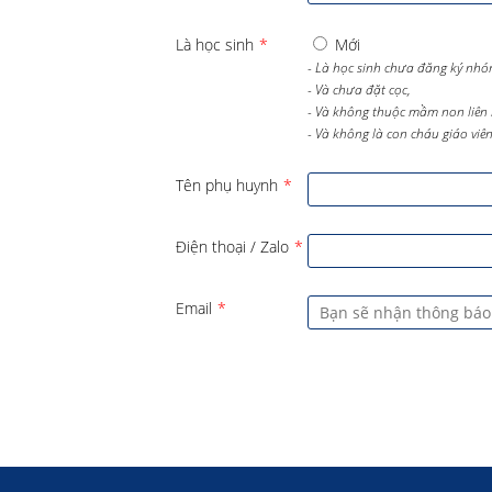
Là học sinh
*
Mới
- Là học sinh chưa đăng ký nhó
- Và chưa đặt cọc,
- Và không thuộc mầm non liên 
- Và không là con cháu giáo viên 
Tên phụ huynh
*
Điện thoại / Zalo
*
Email
*