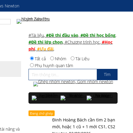
ws Newton
#Tài liệu
,
#Đề thi đầu vào
,
#Đề thi học bổng
,
#Đề thi lớp chọn
,
#Chương trình học
,
#Học
phí
,
#Ưu đãi
,
Tất cả
Nhóm
Tài Liệu
Phụ huynh quan tâm
Đang chờ ghép
Đinh Hoàng Bách cần tìm 2 bạn
mới, hoặc 1 cũ + 1 mới CS1, CS2
tài năng và