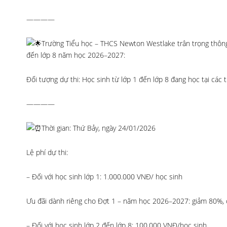
————
Trường Tiểu học – THCS Newton Westlake trân trọng thông 
đến lớp 8 năm học 2026–2027:
Đối tượng dự thi: Học sinh từ lớp 1 đến lớp 8 đang học tại cá
————
Thời gian: Thứ Bảy, ngày 24/01/2026
Lệ phí dự thi:
– Đối với học sinh lớp 1: 1.000.000 VNĐ/ học sinh
Ưu đãi dành riêng cho Đợt 1 – năm học 2026–2027: giảm 80%, 
– Đối với học sinh lớp 2 đến lớp 8: 100.000 VNĐ/học sinh.