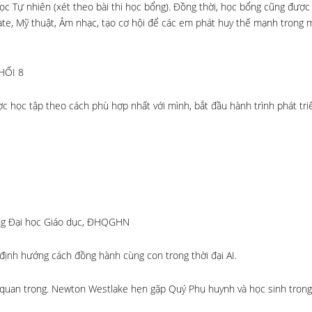
học Tự nhiên (xét theo bài thi học bổng). Đồng thời, học bổng cũng được
bate, Mỹ thuật, Âm nhạc, tạo cơ hội để các em phát huy thế mạnh trong 
HỐI 8
ợc học tập theo cách phù hợp nhất với mình, bắt đầu hành trình phát tr
ờng Đại học Giáo dục, ĐHQGHN
 định hướng cách đồng hành cùng con trong thời đại AI.
quan trọng. Newton Westlake hẹn gặp Quý Phụ huynh và học sinh trong