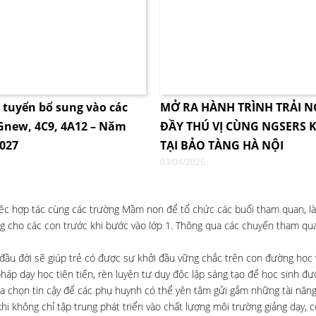
i tuyển bổ sung vào các
MỞ RA HÀNH TRÌNH TRẢI 
4Gnew, 4C9, 4A12 – Năm
ĐẦY THÚ VỊ CÙNG NGSERS K
2027
TẠI BẢO TÀNG HÀ NỘI
03/04/2026
việc hợp tác cùng các trường Mầm non để tổ chức các buổi tham quan, l
ng cho các con trước khi bước vào lớp 1. Thông qua các chuyến tham quan
u đời sẽ giúp trẻ có được sự khởi đầu vững chắc trên con đường học v
háp dạy học tiên tiến, rèn luyện tư duy độc lập sáng tạo để học sinh đ
a chọn tin cậy để các phụ huynh có thể yên tâm gửi gắm những tài năng
i không chỉ tập trung phát triển vào chất lượng môi trường giảng dạy, c