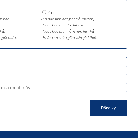
Cũ
m nào,
- Là học sinh đang học ở Newton,
- Hoặc học sinh đã đặt cọc.
kết.
- Hoặc học sinh mầm non liên kết
giới thiệu.
- Hoặc con cháu giáo viên giới thiệu.
Đăng ký