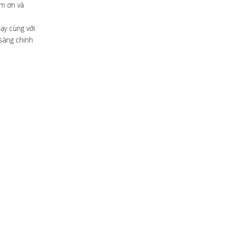
ảm ơn và
ạy cùng với
 sàng chinh