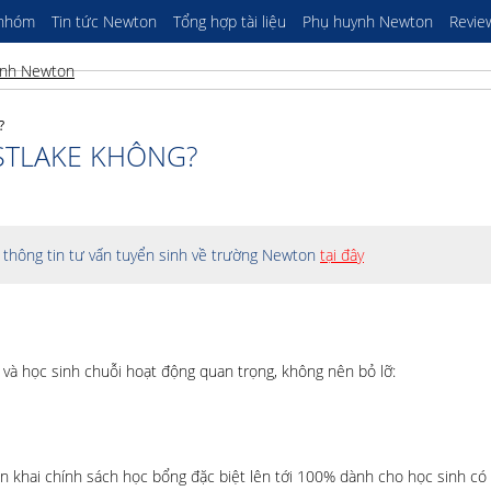
 nhóm
Tin tức Newton
Tổng hợp tài liệu
Phụ huynh Newton
Revie
?
STLAKE KHÔNG?
thông tin tư vấn tuyển sinh về trường Newton
tại đây
à học sinh chuỗi hoạt động quan trọng, không nên bỏ lỡ:
 khai chính sách học bổng đặc biệt lên tới 100% dành cho học sinh có 