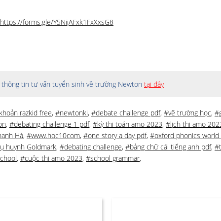
https://forms.gle/Y5NijAFxk1FxXxsG8
thông tin tư vấn tuyển sinh về trường Newton
tại đây
 khoản razkid free
,
#newtonki
,
#debate challenge pdf
,
#vẽ trường học
,
#
on
,
#debating challenge 1 pdf
,
#kỳ thi toán amo 2023
,
#lịch thi amo 202
hanh Hà
,
#www.hoc10com
,
#one story a day pdf
,
#oxford phonics world
ụ huynh Goldmark
,
#debating challenge
,
#bảng chữ cái tiếng anh pdf
,
#
chool
,
#cuộc thi amo 2023
,
#school grammar
,