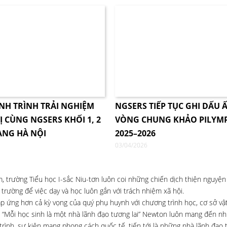
NH TRÌNH TRẢI NGHIỆM
NGSERS TIẾP TỤC GHI DẤU Ấ
Ị CÙNG NGSERS KHỐI 1, 2
VÒNG CHUNG KHẢO PILYM
ÀNG HÀ NỘI
2025–2026
03/04/2026
 trường Tiểu học I-sắc Niu-tơn luôn coi những chiến dịch thiện nguyện 
rường để việc dạy và học luôn gắn với trách nhiệm xã hội.
p ứng hơn cả kỳ vọng của quý phụ huynh với chương trình học, cơ sở vật
 “Mỗi học sinh là một nhà lãnh đạo tương lai” Newton luôn mang đến nh
rình, sự kiện mang phong cách quốc tế, tiến tới là những nhà lãnh đạo t