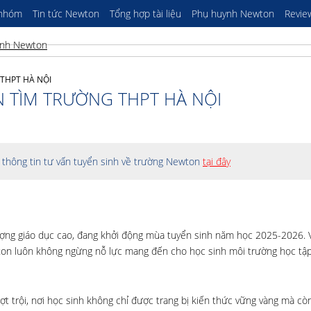
 nhóm
Tin tức Newton
Tổng hợp tài liệu
Phụ huynh Newton
Revie
 THPT HÀ NỘI
N TÌM TRƯỜNG THPT HÀ NỘI
thông tin tư vấn tuyển sinh về trường Newton
tại đây
lượng giáo dục cao, đang khởi động mùa tuyển sinh năm học 2025-2026.
wton luôn không ngừng nỗ lực mang đến cho học sinh môi trường học tậ
t trội, nơi học sinh không chỉ được trang bị kiến thức vững vàng mà còn