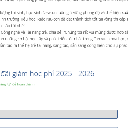
 lượng thí sinh, học sinh Newton luôn giữ vững phong độ và thể hiện xu
nh trường Tiểu học I-sắc Niu-tơn đã đạt thành tích tốt tại vòng thi cấp 
i sắp tới nhé!
Công nghệ và Tài năng trẻ, chia sẻ: "Chúng tôi rất vui mừng được hợp t
 những cơ hội học tập và phát triển tốt nhất trong lĩnh vực khoa học,
hần tạo ra thế hệ trẻ tài năng, sáng tạo, sẵn sàng cống hiến cho sự phát
đãi giảm học phí 2025 - 2026
Đăng Ký” để hoàn thành.