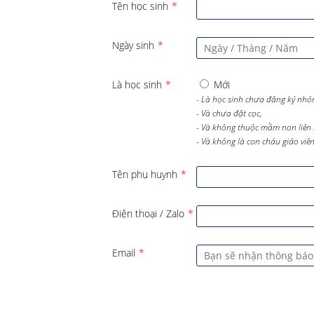
Tên học sinh
*
Ngày sinh
*
Là học sinh
*
Mới
- Là học sinh chưa đăng ký nhó
- Và chưa đặt cọc,
- Và không thuộc mầm non liên 
- Và không là con cháu giáo viên 
Tên phụ huynh
*
Điện thoại / Zalo
*
Email
*