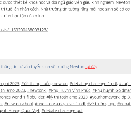
c được thiết kế khoa học và đội ngũ giáo viên giàu kinh nghiệm, Newto
 trí tuệ lẫn nhân cách. Nhà trường tin tưởng rằng mỗi học sinh sẽ có cơ 
 trình học tập của mình.
posts/1169200438003123/
thông tin tư vấn tuyển sinh về trường Newton
tại đây
ễn phí 2023
,
#đề thi học bổng newton
,
#debating challenge 1 pdf
,
#cuộc
h thi amo 2023
,
#newtonki
,
#Phụ Huynh Vĩnh Phúc
,
#Phụ huynh Goldmar
onics world 1 flipbuilder
,
#kỳ thi toán amo 2023
,
#yourhomework lớp 3
ol
,
#newtonschool
,
#one story a day level 1 pdf
,
#vẽ trường học
,
#debat
ynh Hoàng Quốc Việt
,
#debate challenge pdf
,