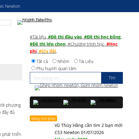
ws Newton
#Tài liệu
,
#Đề thi đầu vào
,
#Đề thi học bổng
,
#Đề thi lớp chọn
,
#Chương trình học
,
#Học
phí
,
#Ưu đãi
,
Tất cả
Nhóm
Tài Liệu
Phụ huynh quan tâm
 Với phương
p đầy đủ
Đang chờ ghép
Vũ Thúy Hằng cần tìm 2 bạn mới
CS3 Newton 01/07/2026
 phát triển