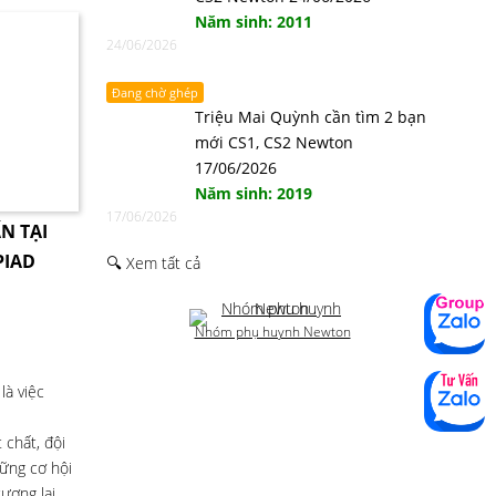
Năm sinh: 2011
24/06/2026
Đang chờ ghép
Triệu Mai Quỳnh cần tìm 2 bạn
mới CS1, CS2 Newton
17/06/2026
Năm sinh: 2019
17/06/2026
N TẠI
PIAD
🔍 Xem tất cả
Nhóm phụ huynh Newton
là việc
 chất, đội
ững cơ hội
ương lai,