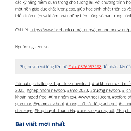
các kỹ năng mềm quan trọng cho tương lai. Với chương trình họ
một nền giáo dục chất lượng cao, giúp học sinh phát triển cả về
triển toàn diện và khám phá những tiềm năng vô hạn trong hành
Chi tiết:
https://www.facebook.com/groups/gomnhomnewton/
Nguồn: ngs.edu.vn
Phụ huynh vui lòng liên hệ
Zalo: 0376953188
để nhận đầy đủ 
#debating challenge 1 pdf free download
,
#tài khoản razkid mi
2023
,
#ghép nhóm newton
,
#amo 2023
,
#trường newton
,
#lịc
khoản razkid free
,
#tìm nhóm cs4
,
#www.hoc10com
,
#oxford ph
grammar
,
#gramma school
,
#bảng chữ cái tiếng anh pdf
,
#scho
challenge
,
#Phụ huynh Thanh Hà
,
#one story a day pdf
,
#Phụ hu
Bài viết mới nhất