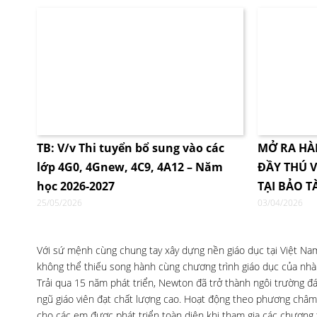
TB: V/v Thi tuyển bổ sung vào các
MỞ RA HÀ
lớp 4G0, 4Gnew, 4C9, 4A12 – Năm
ĐẦY THÚ V
học 2026-2027
TẠI BẢO T
25/05/2026
03/04/2026
Với sứ mệnh cùng chung tay xây dựng nền giáo dục tại Việt Nam,
không thể thiếu song hành cùng chương trình giáo dục của nhà t
Trải qua 15 năm phát triển, Newton đã trở thành ngôi trường đá
ngũ giáo viên đạt chất lượng cao. Hoạt động theo phương châm
cho các em được phát triển toàn diện khi tham gia các chương t