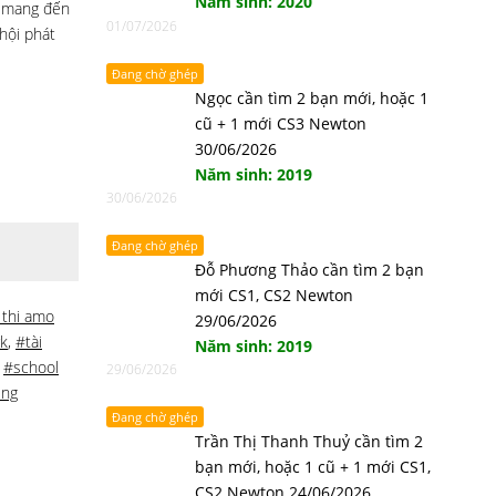
Năm sinh: 2020
n mang đến
01/07/2026
hội phát
Đang chờ ghép
Ngọc cần tìm 2 bạn mới, hoặc 1
cũ + 1 mới CS3 Newton
30/06/2026
Năm sinh: 2019
30/06/2026
Đang chờ ghép
Đỗ Phương Thảo cần tìm 2 bạn
mới CS1, CS2 Newton
 thi amo
29/06/2026
k
,
#tài
Năm sinh: 2019
,
#school
29/06/2026
ing
Đang chờ ghép
Trần Thị Thanh Thuỷ cần tìm 2
bạn mới, hoặc 1 cũ + 1 mới CS1,
CS2 Newton 24/06/2026