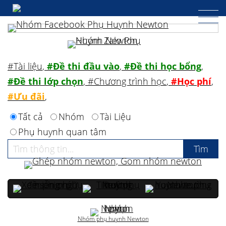
#Tài liệu
,
#Đề thi đầu vào
,
#Đề thi học bổng
,
#Đề thi lớp chọn
,
#Chương trình học
,
#Học phí
,
#Ưu đãi
,
Tất cả
Nhóm
Tài Liệu
Phụ huynh quan tâm
Nhóm phụ huynh Newton