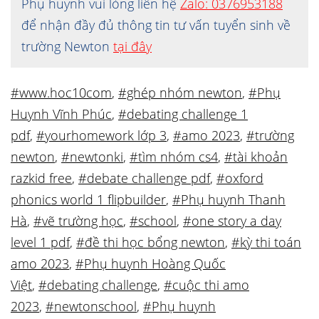
Phụ huynh vui lòng liên hệ
Zalo: 0376953188
để nhận đầy đủ thông tin tư vấn tuyển sinh về
trường Newton
tại đây
#www.hoc10com
,
#ghép nhóm newton
,
#Phụ
Huynh Vĩnh Phúc
,
#debating challenge 1
pdf
,
#yourhomework lớp 3
,
#amo 2023
,
#trường
newton
,
#newtonki
,
#tìm nhóm cs4
,
#tài khoản
razkid free
,
#debate challenge pdf
,
#oxford
phonics world 1 flipbuilder
,
#Phụ huynh Thanh
Hà
,
#vẽ trường học
,
#school
,
#one story a day
level 1 pdf
,
#đề thi học bổng newton
,
#kỳ thi toán
amo 2023
,
#Phụ huynh Hoàng Quốc
Việt
,
#debating challenge
,
#cuộc thi amo
2023
,
#newtonschool
,
#Phụ huynh