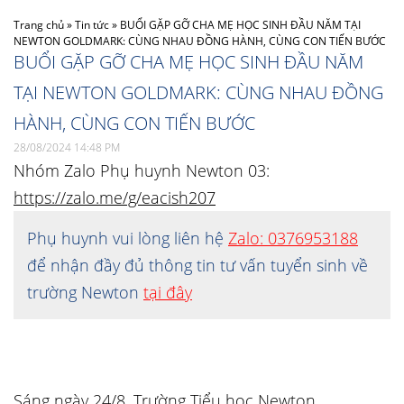
Trang chủ
»
Tin tức
»
BUỔI GẶP GỠ CHA MẸ HỌC SINH ĐẦU NĂM TẠI
NEWTON GOLDMARK: CÙNG NHAU ĐỒNG HÀNH, CÙNG CON TIẾN BƯỚC
BUỔI GẶP GỠ CHA MẸ HỌC SINH ĐẦU NĂM
TẠI NEWTON GOLDMARK: CÙNG NHAU ĐỒNG
HÀNH, CÙNG CON TIẾN BƯỚC
28/08/2024 14:48 PM
Nhóm Zalo Phụ huynh Newton 03:
https://zalo.me/g/eacish207
Phụ huynh vui lòng liên hệ
Zalo: 0376953188
để nhận đầy đủ thông tin tư vấn tuyển sinh về
trường Newton
tại đây
Sáng ngày 24/8, Trường Tiểu học Newton