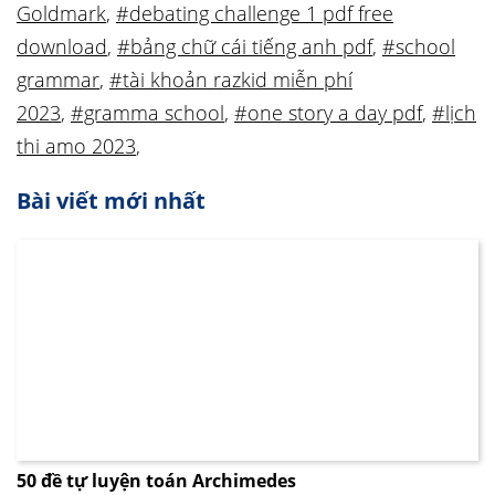
Goldmark
,
#debating challenge 1 pdf free
download
,
#bảng chữ cái tiếng anh pdf
,
#school
grammar
,
#tài khoản razkid miễn phí
2023
,
#gramma school
,
#one story a day pdf
,
#lịch
thi amo 2023
,
Bài viết mới nhất
50 đề tự luyện toán Archimedes