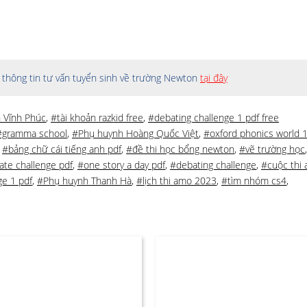
thông tin tư vấn tuyển sinh về trường Newton
tại đây
 Vĩnh Phúc
,
#tài khoản razkid free
,
#debating challenge 1 pdf free
#gramma school
,
#Phụ huynh Hoàng Quốc Việt
,
#oxford phonics world 
,
#bảng chữ cái tiếng anh pdf
,
#đề thi học bổng newton
,
#vẽ trường học
te challenge pdf
,
#one story a day pdf
,
#debating challenge
,
#cuộc thi
ge 1 pdf
,
#Phụ huynh Thanh Hà
,
#lịch thi amo 2023
,
#tìm nhóm cs4
,