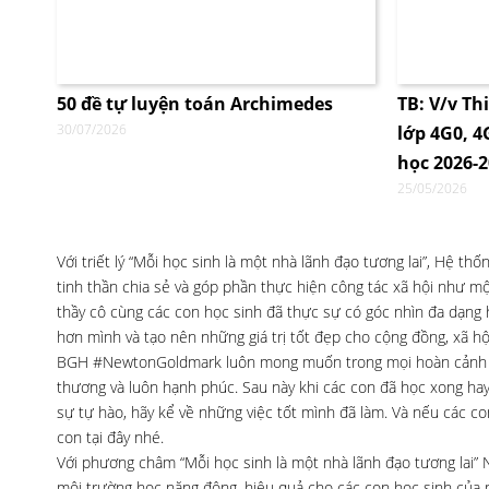
50 đề tự luyện toán Archimedes
TB: V/v Th
30/07/2026
lớp 4G0, 
học 2026-
25/05/2026
Với triết lý “Mỗi học sinh là một nhà lãnh đạo tương lai”, Hệ t
tinh thần chia sẻ và góp phần thực hiện công tác xã hội như một
thầy cô cùng các con học sinh đã thực sự có góc nhìn đa dạng
hơn mình và tạo nên những giá trị tốt đẹp cho cộng đồng, xã hộ
BGH #NewtonGoldmark luôn mong muốn trong mọi hoàn cảnh cá
thương và luôn hạnh phúc. Sau này khi các con đã học xong hay
sự tự hào, hãy kể về những việc tốt mình đã làm. Và nếu các 
con tại đây nhé.
Với phương châm “Mỗi học sinh là một nhà lãnh đạo tương lai
môi trường học năng động, hiệu quả cho các con học sinh của m