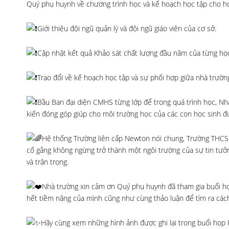
Quý phụ huynh về chương trình học và kế hoạch học tập cho h
Giới thiệu đội ngũ quản lý và đội ngũ giáo viên của cơ sở.
Cập nhật kết quả Khảo sát chất lượng đầu năm của từng học
Trao đổi về kế hoạch học tập và sự phối hợp giữa nhà trườ
Bầu Ban đại diện CMHS từng lớp để trong quá trình học, Nh
kiến đóng góp giúp cho môi trường học của các con học sinh đư
Hệ thống Trường liên cấp Newton nói chung, Trường THCS 
cố gắng không ngừng trở thành một ngôi trường của sự tin tưở
và trân trọng.
Nhà trường xin cảm ơn Quý phụ huynh đã tham gia buổi họ
hết tiềm năng của mình cũng như cùng thảo luận để tìm ra cách
Hãy cùng xem những hình ảnh được ghi lại trong buổi họp 