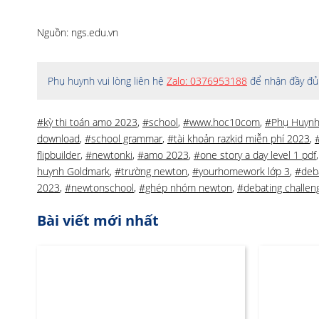
Nguồn: ngs.edu.vn
Phụ huynh vui lòng liên hệ
Zalo: 0376953188
để nhận đầy đủ 
#kỳ thi toán amo 2023
,
#school
,
#www.hoc10com
,
#Phụ Huynh
download
,
#school grammar
,
#tài khoản razkid miễn phí 2023
,
flipbuilder
,
#newtonki
,
#amo 2023
,
#one story a day level 1 pdf
huynh Goldmark
,
#trường newton
,
#yourhomework lớp 3
,
#deba
2023
,
#newtonschool
,
#ghép nhóm newton
,
#debating challen
Bài viết mới nhất