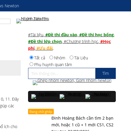
ws Newton
#Tài liệu
,
#Đề thi đầu vào
,
#Đề thi học bổng
,
#Đề thi lớp chọn
,
#Chương trình học
,
#Học
phí
,
#Ưu đãi
,
Tất cả
Nhóm
Tài Liệu
Phụ huynh quan tâm
0, 11. Đây
giúp các
Đang chờ ghép
Đinh Hoàng Bách cần tìm 2 bạn
mới, hoặc 1 cũ + 1 mới CS1, CS2
bổ ích cho