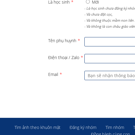
Là học sinh
*
Mới
- Là học sinh chưa đăng ký nhó
- Và chưa đặt cọc,
- Và không thuộc mầm non liên 
- Và không là con cháu giáo viên 
Tên phụ huynh
*
Điện thoại / Zalo
*
Email
*
Tìm ảnh theo khuôn mặt
Đăng ký nhóm
Tìm nhóm
Đồng hành cùng con