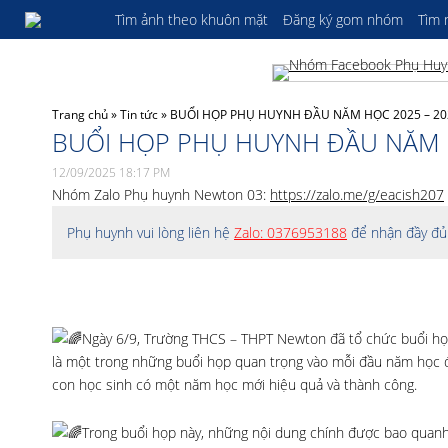
Tìm ảnh theo khuôn mặt
Đăng ký gom nhóm
Tìm
Trang chủ
»
Tin tức
»
BUỔI HỌP PHỤ HUYNH ĐẦU NĂM HỌC 2025 – 20
BUỔI HỌP PHỤ HUYNH ĐẦU NĂM H
12/09/2025 18:17 PM
Nhóm Zalo Phụ huynh Newton 03:
https://zalo.me/g/eacish207
Phụ huynh vui lòng liên hệ
Zalo: 0376953188
để nhận đầy đủ 
Ngày 6/9, Trường THCS – THPT Newton đã tổ chức buổi họp
là một trong những buổi họp quan trọng vào mỗi đầu năm học 
con học sinh có một năm học mới hiệu quả và thành công.
Trong buổi họp này, những nội dung chính được bao quanh 