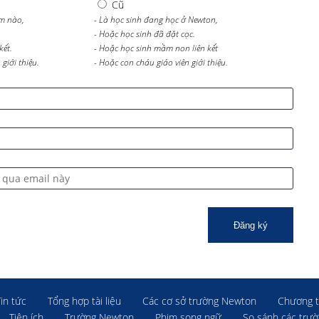
Cũ
m nào,
- Là học sinh đang học ở Newton,
- Hoặc học sinh đã đặt cọc.
kết.
- Hoặc học sinh mầm non liên kết
giới thiệu.
- Hoặc con cháu giáo viên giới thiệu.
Đăng ký
Tin tức
Tổng hợp tài liệu
Các cơ sở trường Newton
Chương t
Tiện ích
Trường Newton
Phim song ngữ
So sánh các trư