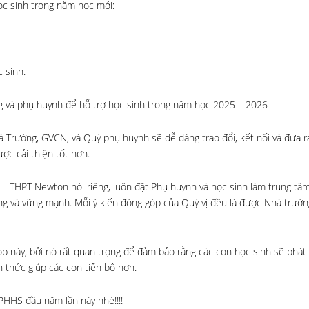
ọc sinh trong năm học mới:
 sinh.
ng và phụ huynh để hỗ trợ học sinh trong năm học 2025 – 2026
à Trường, GVCN, và Quý phụ huynh sẽ dễ dàng trao đổi, kết nối và đưa r
ợc cải thiện tốt hơn.
– THPT Newton nói riêng, luôn đặt Phụ huynh và học sinh làm trung tâ
ng và vững mạnh. Mỗi ý kiến đóng góp của Quý vị đều là được Nhà trườn
p này, bởi nó rất quan trọng để đảm bảo rằng các con học sinh sẽ phát
 thức giúp các con tiến bộ hơn.
PHHS đầu năm lần này nhé!!!!