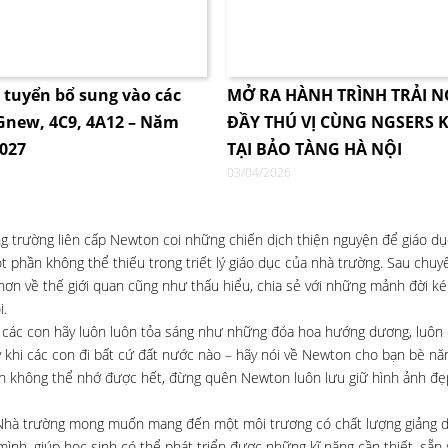
i tuyển bổ sung vào các
MỞ RA HÀNH TRÌNH TRẢI 
4Gnew, 4C9, 4A12 – Năm
ĐẦY THÚ VỊ CÙNG NGSERS K
2027
TẠI BẢO TÀNG HÀ NỘI
03/04/2026
hống trường liên cấp Newton coi những chiến dịch thiện nguyện để giáo d
 phần không thể thiếu trong triết lý giáo dục của nhà trường. Sau chuyế
 hơn về thế giới quan cũng như thấu hiểu, chia sẻ với những mảnh đời 
i.
c con hãy luôn luôn tỏa sáng như những đóa hoa hướng dương, luôn 
 khi các con đi bất cứ đất nước nào – hãy nói về Newton cho bạn bè nă
con không thể nhớ được hết, đừng quên Newton luôn lưu giữ hình ảnh đẹ
” Nhà trường mong muốn mang đến một môi trương có chất lượng giảng d
ình, giúp học sinh có thể phát triển được những kĩ năng cần thiết, sẵn