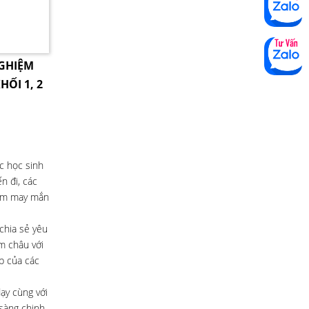
NGHIỆM
HỐI 1, 2
ục học sinh
n đi, các
kém may mắn
chia sẻ yêu
m châu với
p của các
ạy cùng với
 sàng chinh