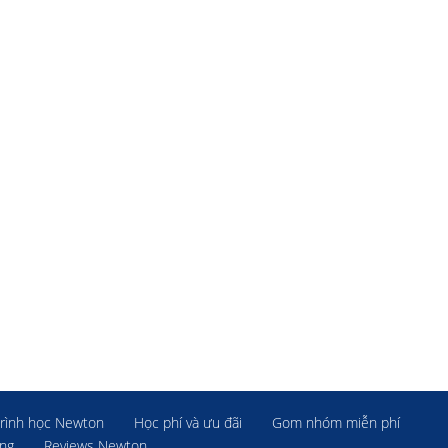
rình học Newton
Học phí và ưu đãi
Gom nhóm miễn phí
ờng
Reviews Newton